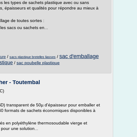
 les types de sachets plastique avec ou sans
es, épaisseurs et qualités pour répondre au mieux à
lage de toutes sortes :
les sacs ou sachets en...
sac d'emballage
/
/
ture
sacs plastique bretelles liasses
stique
/
sac poubelle plastique
her - Toutembal
TC)
D) transparent de 50µ d'épaisseur pour emballer et
(40 formats de sachets économiques disponibles à
ués en polyéthylène thermosoudable vierge et
pour une solution...