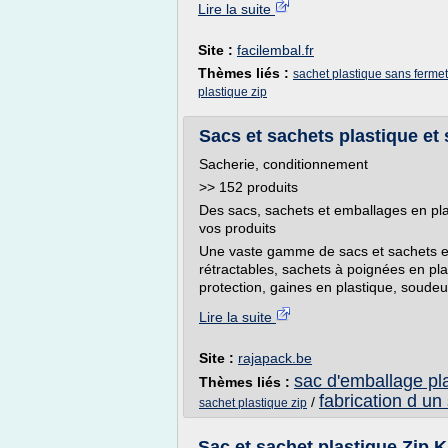
Lire la suite
Site :
facilembal.fr
Thèmes liés :
sachet plastique sans ferme
plastique zip
Sacs et sachets plastique et 
Sacherie, conditionnement
>> 152 produits
Des sacs, sachets et emballages en pla
vos produits
Une vaste gamme de sacs et sachets en 
rétractables, sachets à poignées en pla
protection, gaines en plastique, soude
Lire la suite
Site :
rajapack.be
sac d'emballage pl
Thèmes liés :
fabrication d un
/
sachet plastique zip
Sac et sachet plastique Zip K