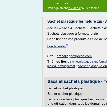
35 articles
→
Voir également
2 Vidéos
pour ce thème
Sachet plastique fermeture zip - A
Accueil » Sacs & Sachets »Sachets plas
Sachets plastique à fermeture zip
Conditionnez vos produits à l'aide de 
Lire la suite
Site :
emballageexpress.com
Thèmes liés :
sachet plastique sans ferme
/
sachet plastique e
plastique transparent
Sacs et sachets plastique - 
Sac et sachet plastique
Sac et sachet plastique
Sacs ou sachets plastique très résista
une utilisation dans tous les domaines 