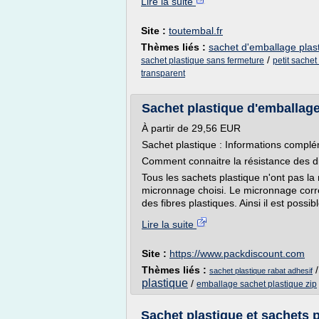
Lire la suite
Site :
toutembal.fr
Thèmes liés :
sachet d'emballage plas
/
sachet plastique sans fermeture
petit sachet
transparent
Sachet plastique d'emballage 
À partir de 29,56 EUR
Sachet plastique : Informations compl
Comment connaitre la résistance des di
Tous les sachets plastique n'ont pas la 
micronnage choisi. Le micronnage corre
des fibres plastiques. Ainsi il est possi
Lire la suite
Site :
https://www.packdiscount.com
Thèmes liés :
sachet plastique rabat adhesif
plastique
/
emballage sachet plastique zip
Sachet plastique et sachets p