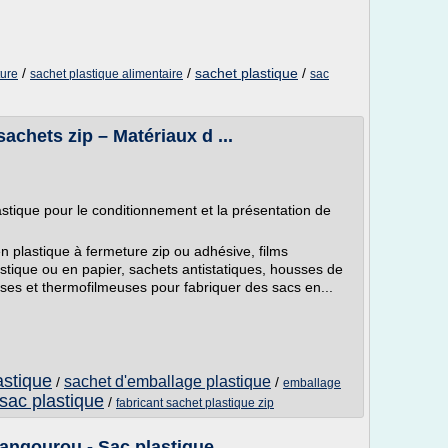
/
/
sachet plastique
/
ture
sachet plastique alimentaire
sac
sachets zip – Matériaux d ...
stique pour le conditionnement et la présentation de
plastique à fermeture zip ou adhésive, films
stique ou en papier, sachets antistatiques, housses de
uses et thermofilmeuses pour fabriquer des sacs en...
astique
sachet d'emballage plastique
/
/
emballage
 sac plastique
/
fabricant sachet plastique zip
angourou - Sac plastique ...