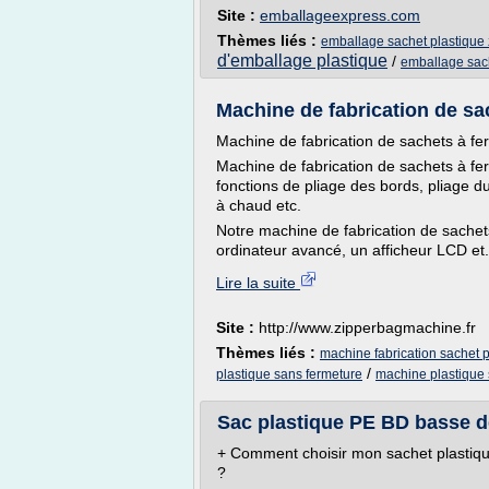
Site :
emballageexpress.com
Thèmes liés :
emballage sachet plastique 
d'emballage plastique
/
emballage sach
Machine de fabrication de sac
Machine de fabrication de sachets à fe
Machine de fabrication de sachets à f
fonctions de pliage des bords, pliage d
à chaud etc.
Notre machine de fabrication de sachet
ordinateur avancé, un afficheur LCD et.
Lire la suite
Site :
http://www.zipperbagmachine.fr
Thèmes liés :
machine fabrication sachet p
/
plastique sans fermeture
machine plastique
Sac plastique PE BD basse de
+ Comment choisir mon sachet plastiqu
?