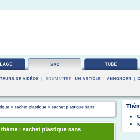
LAGE
TUBE
SAC
TEURS DE VIDÉOS
| SOUMETTRE :
UN ARTICLE
|
ANNONCER
|
Thèm
tique
>
sachet plastique
>
sachet plastique sans
s
r
e thème : sachet plastique sans