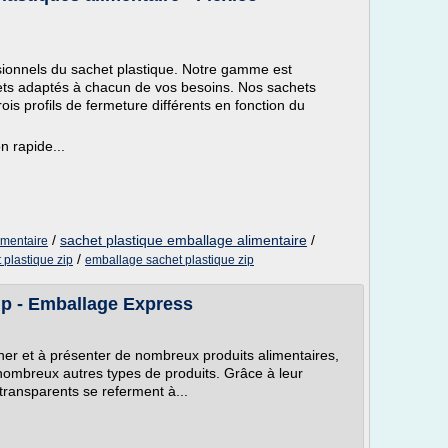
ionnels du sachet plastique. Notre gamme est
ts adaptés à chacun de vos besoins. Nos sachets
rois profils de fermeture différents en fonction du
n rapide...
/
sachet plastique emballage alimentaire
/
imentaire
/
 plastique zip
emballage sachet plastique zip
ip - Emballage Express
nner et à présenter de nombreux produits alimentaires,
ombreux autres types de produits. Grâce à leur
 transparents se referment à...