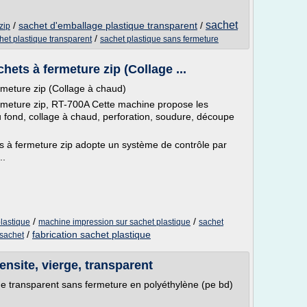
sachet
/
sachet d'emballage plastique transparent
/
zip
/
et plastique transparent
sachet plastique sans fermeture
hets à fermeture zip (Collage ...
rmeture zip (Collage à chaud)
ermeture zip, RT-700A Cette machine propose les
u fond, collage à chaud, perforation, soudure, découpe
s à fermeture zip adopte un système de contrôle par
..
/
/
lastique
machine impression sur sachet plastique
sachet
/
fabrication sachet plastique
 sachet
nsite, vierge, transparent
e transparent sans fermeture en polyéthylène (pe bd)