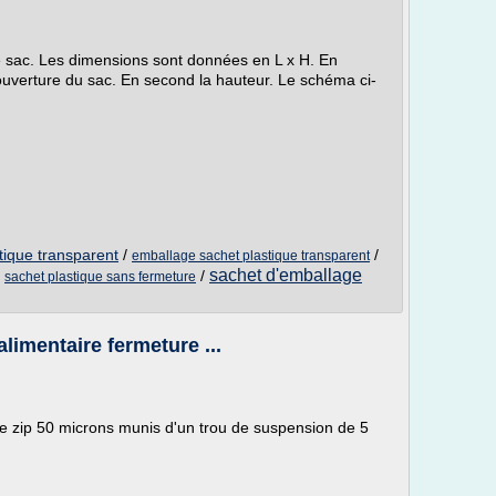
e sac. Les dimensions sont données en L x H. En
l'ouverture du sac. En second la hauteur. Le schéma ci-
tique transparent
/
/
emballage sachet plastique transparent
sachet d'emballage
/
/
sachet plastique sans fermeture
limentaire fermeture ...
e zip 50 microns munis d'un trou de suspension de 5