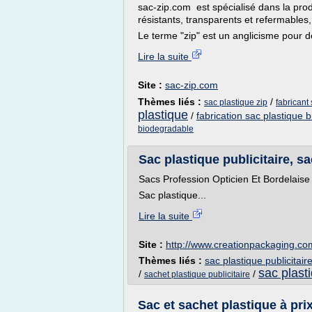
sac-zip.com est spécialisé dans la pro
résistants, transparents et refermables,
Le terme "zip" est un anglicisme pour d
Lire la suite
Site :
sac-zip.com
Thèmes liés :
/
sac plastique zip
fabricant
plastique
/
fabrication sac plastique 
biodegradable
Sac plastique publicitaire, sa
Sacs Profession Opticien Et Bordelaise
Sac plastique...
Lire la suite
Site :
http://www.creationpackaging.co
Thèmes liés :
sac plastique publicitair
sac plast
/
/
sachet plastique publicitaire
Sac et sachet plastique à pri