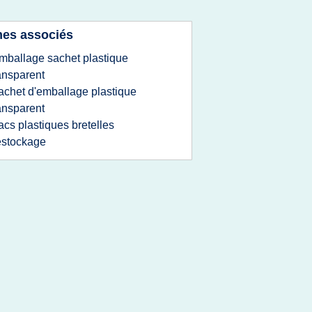
es associés
mballage sachet plastique
ansparent
achet d'emballage plastique
ansparent
acs plastiques bretelles
estockage