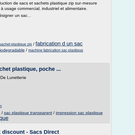
duction de sacs et sachets plastique zip sur-mesure
 à usage commercial, industriel et alimentaire.
ésigner un sac...
fabrication d un sac
/
 sachet plastique zip
biodegradable
/
machine fabrication sac plastique
chet plastique, poche ...
 De Lunetterie
m
e
/
sac plastique transparent
/
impression sac plastique
ique
x discount - Sacs Direct