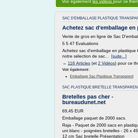
Voir également
les vidéos
pour ce thè
SAC D'EMBALLAGE PLASTIQUE TRANSPA
Achetez sac d'emballage en p
Vente de gros en ligne de Sac D'embal
5 5 47 Evaluations
Achetez sac d'emballage en plastique 
notre sélection de sac...
[suite...]
→
118 Articles
(et
2 Vidéos
) pour ce t
Voir également
:
Emballage Sac Plastique Transparent
SAC PLASTIQUE BRETELLE TRANSPAREN
Bretelles pas cher -
bureaudunet.net
69,45 EUR
Emballage paquet de 2000 sacs.
Raja - Paquet de 2000 sacs en plastiq
uni blanc - poignées bretelles - 26 x 45
12 cm Sac bretelle Présentation