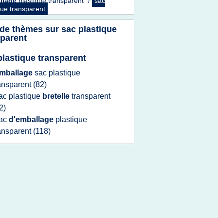
llage
plastique transparent
/
sac
que transparent
 de thèmes sur
sac plastique
sparent
plastique transparent
mballage
sac plastique
ansparent
(82)
ac plastique
bretelle
transparent
2)
ac
d'emballage
plastique
ansparent
(118)