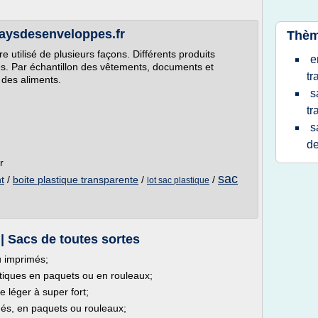
Paysdesenveloppes.fr
Thèm
e utilisé de plusieurs façons. Différents produits
e
s. Par échantillon des vêtements, documents et
tr
r des aliments.
s
tr
s
d
r
sac
t
/
boite plastique transparente
/
/
lot sac plastique
| Sacs de toutes sortes
u imprimés;
iques en paquets ou en rouleaux;
 léger à super fort;
més, en paquets ou rouleaux;