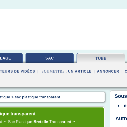
LAGE
SAC
TUBE
TEURS DE VIDÉOS
| SOUMETTRE :
UN ARTICLE
|
ANNONCER
|
Sous
stique
>
sac plastique transparent
e
ique transparent
Autr
nt
•
Sac Plastique
Bretelle
Transparent
•