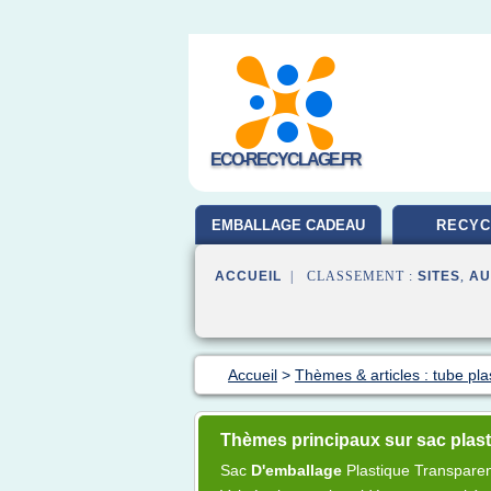
ECO-RECYCLAGE.FR
EMBALLAGE CADEAU
RECYC
ACCUEIL
| CLASSEMENT :
SITES
,
AU
Accueil
>
Thèmes & articles : tube pla
Thèmes principaux sur sac plast
Sac
D'emballage
Plastique Transpare