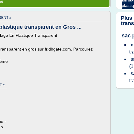
emba
me
plasti
Plus
RENT »
tran
lastique transparent en Gros ...
sac 
lage En Plastique Transparent
e
transparent en gros sur fr.dhgate.com. Parcourez
tr
s
hème
(1
s
tr
T »
ue -
 x