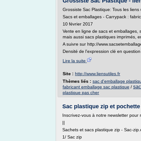
Grossiste Sac Plastique - lien
Grossiste Sac Plastique: Tous les liens 
Sacs et emballages - Carrypack : fabric
10 février 2017
Vente en ligne de sacs et emballages, 
mais aussi sacs plastiques imprimés, em
A suivre sur http://www.sacsetemballages
Densité de l'expression clé en question
Lire la suite
Site :
http://www.liensutiles.fr
Thèmes liés :
sac d'emballage plastiq
sac
fabricant emballage sac plastique
/
plastique pas cher
Sac plastique zip et pochette 
Inscrivez-vous à notre newsletter pour r
||
Sachets et sacs plastique zip - Sac-zip
1/ Sac zip