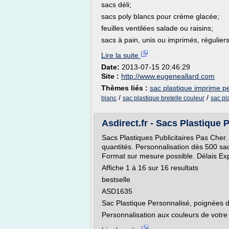
sacs déli;
sacs poly blancs pour crème glacée;
feuilles ventilées salade ou raisins;
sacs à pain, unis ou imprimés, réguliers,
Lire la suite
Date:
2013-07-15 20:46:29
Site :
http://www.eugeneallard.com
Thèmes liés :
sac plastique imprime p
/
/
blanc
sac plastique bretelle couleur
sac pl
Asdirect.fr - Sacs Plastique P
Sacs Plastiques Publicitaires Pas Cher.
quantités. Personnalisation dès 500 sa
Format sur mesure possible. Délais Ex
Affiche 1 à 16 sur 16 resultats
bestselle
ASD1635
Sac Plastique Personnalisé, poignées
Personnalisation aux couleurs de votre lo