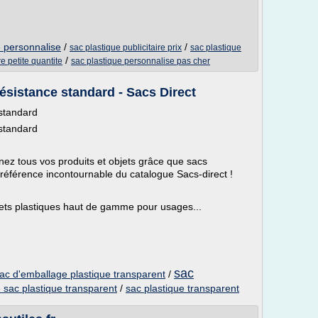
e personnalise
/
/
sac plastique publicitaire prix
sac plastique
/
re petite quantite
sac plastique personnalise pas cher
résistance standard - Sacs Direct
 standard
 standard
nez tous vos produits et objets grâce que sacs
 référence incontournable du catalogue Sacs-direct !
chets plastiques haut de gamme pour usages...
sac
ac d'emballage plastique transparent
/
 sac plastique transparent
/
sac plastique transparent