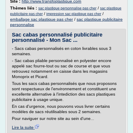
Site :
http://www.transfoplastique.com
Thèmes liés :
/
sac plastique personnalise pas cher
sac plastique
/
/
publicitaire pas cher
impression sac plastique pas cher
emballage sac plastique pas cher
/
sac plastique publicitaire
personnalise
Sac cabas personnalisé publicitaire
personnalisé - Mon Sac ...
- Sacs cabas personnalisés en coton livrables sous 3
semaines.
- Sac cabas pliable personnalisé en polyester encore
appelé sac fourre-tout ou sac de course et que vous
retrouvez notamment en caisse dans les magasins
Monoprix et Picard.
Tous les sacs cabas personnalisés que nous proposons
sont respectueux de l'environnement et constituent une
excellente alternative à l'intediction des sacs plastiques
publicitaire à usage unique.
En cas d'urgence, nous pouvons vous livrer certains
modèles de sacs réutilisables sous 2 semaines.
Pour naviguer sur notre site au sein d'une...
Lire la suite