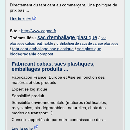
Directement du fabricant au commerçant. Une politique de
prix bas,...
Lire la suite
Site :
http://www.cogne.fr
sac d'emballage plastique
Thèmes liés :
/
sac
/
plastique cabas reutilisable
distribution de sacs de caisse plastique
/
fabricant emballage sac plastique
/
sac plastique
biodegradable compost
Fabricant cabas, sacs plastiques,
emballages produits ...
Fabrication France, Europe et Asie en fonction des
matières et des produits
Expertise logistique
Sensibilité produit
Sensibilité environnementale (matières réutilisables,
recyclables, bio-dégradables, naturelles, choix des
modes de transport...)
Conseils apportés de par notre connaissance des...
Lire la suite