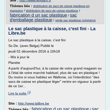
Site :
http://www.lefigaro.fr
Thèmes liés :
distribution de sacs de caisse plastique en
/
/
magasins
distribution de sacs de caisse plastique
fabrication d un sac plastique
sac
/
d'emballage plastique
/
vente sac plastique commerce
Le sac plastique à la caisse, c’est fini - La
Libre.be
Le sac plastique à la caisse, c'est fini
So.De. (avec Belga) Publié le
jeudi 01 décembre 2016 à 10h18
- Mis à jour le
Planète
A partir d'aujourd'hui, à la caisse de votre grand magasin ou
à l'étal de votre marché habituel, plus de sac en plastique !
Du moins si vous habitez en Wallonie, où l'interdiction "des
sacs de caisse en plastique léger" rentre en vigueur à partir
de ce 1er...
Lire la suite
Site :
http://www.lalibre.be
fabrication d un sac plastique
sac
Thèmes liés :
/