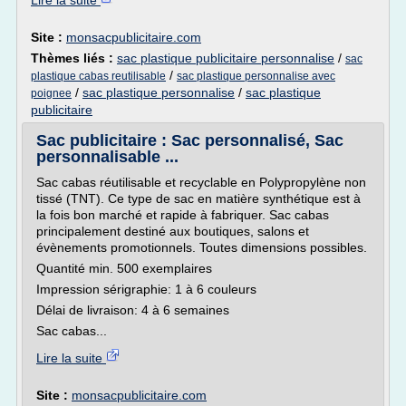
Lire la suite
Site :
monsacpublicitaire.com
Thèmes liés :
sac plastique publicitaire personnalise
/
sac
/
plastique cabas reutilisable
sac plastique personnalise avec
/
sac plastique personnalise
/
sac plastique
poignee
publicitaire
Sac publicitaire : Sac personnalisé, Sac
personnalisable ...
Sac cabas réutilisable et recyclable en Polypropylène non
tissé (TNT). Ce type de sac en matière synthétique est à
la fois bon marché et rapide à fabriquer. Sac cabas
principalement destiné aux boutiques, salons et
évènements promotionnels. Toutes dimensions possibles.
Quantité min. 500 exemplaires
Impression sérigraphie: 1 à 6 couleurs
Délai de livraison: 4 à 6 semaines
Sac cabas...
Lire la suite
Site :
monsacpublicitaire.com