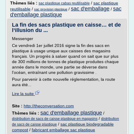
Thèmes liés :
/
sac plastique
sac plastique cabas reutilisable
sac d'emballage
sac
reutilisable
/
/
/
sac provision plastique
d'emballage plastique
La fin des sacs plastique en caisse… et de
l’illusion du ...
Messenger
Ce vendredi 1er juillet 2016 signe la fin des sacs en
plastique à usage unique aux caisses des magasins
français. Un progrès à saluer quand on sait que sur plus
de 300 millions de tonnes de plastique produites chaque
année dans le monde, une partie se déverse dans
l'océan, entraînant une pollution gravissime .
Pour parvenir à cette nouvelle réglementation, la route
aura été...
Lire la suite
Site :
http://theconversation.com
sac d'emballage plastique
Thèmes liés :
/
/
distribution de sacs de caisse plastique en magasins
distribution
/
sac plastique biodegradable
de sacs de caisse plastique
compost
/
fabricant emballage sac plastique