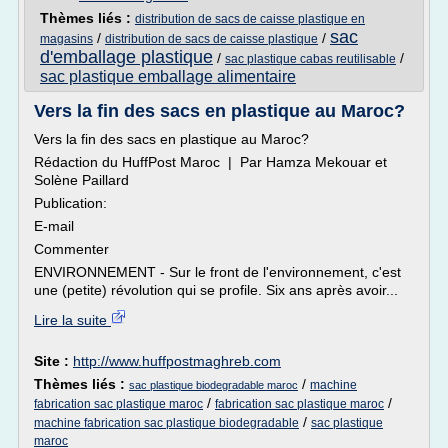
Thèmes liés :
distribution de sacs de caisse plastique en
sac
/
/
magasins
distribution de sacs de caisse plastique
d'emballage plastique
/
/
sac plastique cabas reutilisable
sac plastique emballage alimentaire
Vers la fin des sacs en plastique au Maroc?
Vers la fin des sacs en plastique au Maroc?
Rédaction du HuffPost Maroc | Par Hamza Mekouar et
Solène Paillard
Publication:
E-mail
Commenter
ENVIRONNEMENT - Sur le front de l'environnement, c'est
une (petite) révolution qui se profile. Six ans après avoir...
Lire la suite
Site :
http://www.huffpostmaghreb.com
Thèmes liés :
/
machine
sac plastique biodegradable maroc
/
/
fabrication sac plastique maroc
fabrication sac plastique maroc
/
machine fabrication sac plastique biodegradable
sac plastique
maroc