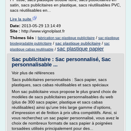
satin, sacs publicitaires en plastique, sacs réutilisables PVC,
sacs réutilisables en...
Lire la suite
Date:
2013-05-29 13:14:49
Site :
http://www.vignolplast.fr
Thèmes liés :
/
fabrication sac plastique publicitaire
sac plastique
/
sac plastique publicitaire
/
biodegradable publicitaire
sac
sac plastique papier
/
plastique cabas reutilisable
Sac publicitaire : Sac personnalisé, Sac
personnalisable ...
Voir plus de références
Sacs publicitaires personnalisés : Sacs papier, sacs
plastiques, sacs cabas réutilisables et sacs spéciaux
Mon sac publicitaire vous propose le plus grand choix de
modèles de sacs publicitaires personnalisables du web
(plus de 300 sacs papier, plastique et sacs cabas
réutilisables) ainsi qu'une très large gamme d'options,
d'impression et de finition à prix ultra compétitifs. Ainsi, si
vous recherchez un sac papier personnalisé, vous avez le
choix de nombreux formats de sacs papier à poignées
torsadées utilisés principalement pour des...