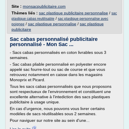
Site :
monsacpublicitaire.com
Thèmes liés :
sac plastique publicitaire personnalise
/
sac
/
plastique cabas reutilisable
sac plastique personnalise avec
/
sac plastique personnalise
/
sac plastique
poignee
publicitaire
Sac cabas personnalisé publicitaire
personnalisé - Mon Sac ...
- Sacs cabas personnalisés en coton livrables sous 3
semaines.
- Sac cabas pliable personnalisé en polyester encore
appelé sac fourre-tout ou sac de course et que vous
retrouvez notamment en caisse dans les magasins
Monoprix et Picard.
Tous les sacs cabas personnalisés que nous proposons
sont respectueux de l'environnement et constituent une
excellente alternative à l'intediction des sacs plastiques
publicitaire à usage unique.
En cas d'urgence, nous pouvons vous livrer certains
modèles de sacs réutilisables sous 2 semaines.
Pour naviguer sur notre site au sein d'une...