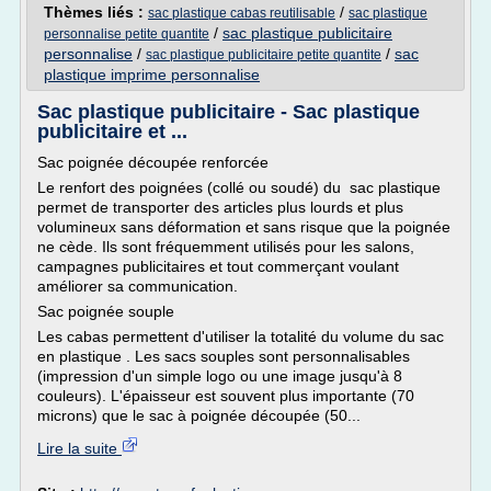
Thèmes liés :
/
sac plastique cabas reutilisable
sac plastique
/
sac plastique publicitaire
personnalise petite quantite
personnalise
/
/
sac
sac plastique publicitaire petite quantite
plastique imprime personnalise
Sac plastique publicitaire - Sac plastique
publicitaire et ...
Sac poignée découpée renforcée
Le renfort des poignées (collé ou soudé) du sac plastique
permet de transporter des articles plus lourds et plus
volumineux sans déformation et sans risque que la poignée
ne cède. Ils sont fréquemment utilisés pour les salons,
campagnes publicitaires et tout commerçant voulant
améliorer sa communication.
Sac poignée souple
Les cabas permettent d'utiliser la totalité du volume du sac
en plastique . Les sacs souples sont personnalisables
(impression d'un simple logo ou une image jusqu'à 8
couleurs). L'épaisseur est souvent plus importante (70
microns) que le sac à poignée découpée (50...
Lire la suite