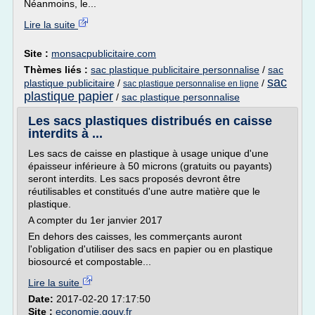
Néanmoins, le...
Lire la suite
Site :
monsacpublicitaire.com
Thèmes liés :
sac plastique publicitaire personnalise
/
sac
sac
plastique publicitaire
/
/
sac plastique personnalise en ligne
plastique papier
/
sac plastique personnalise
Les sacs plastiques distribués en caisse
interdits à ...
Les sacs de caisse en plastique à usage unique d'une
épaisseur inférieure à 50 microns (gratuits ou payants)
seront interdits. Les sacs proposés devront être
réutilisables et constitués d'une autre matière que le
plastique.
A compter du 1er janvier 2017
En dehors des caisses, les commerçants auront
l'obligation d'utiliser des sacs en papier ou en plastique
biosourcé et compostable...
Lire la suite
Date:
2017-02-20 17:17:50
Site :
economie.gouv.fr