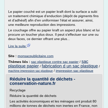
Le papier couché est un papier kraft dont la surface a subi
un traitement chimique d'enduction (dépôt de pigments fins
et d'adhésif) afin d'en uniformiser l'état et assurer, ainsi,
une meilleure reproduction des impressions.
Le couchage offre au papier kraft un aspect plus blanc et lui
procure un toucher plus doux. Il peut s'effectuer sur une ou
deux faces, ce dernier offrant une plus...
Lire la suite
Site :
monsacpublicitaire.com
sac
Thèmes liés :
sac plastique contre sac papier
/
plastique papier
fabrication d un sac plastique
/
/
/
impression sac plastique
machine impression sac plastique
Réduire la quantité de déchets -
conservation-nature.fr
Recyclage
Réduire la quantité de déchets
Les activités économiques et les ménages ont produit 80
millions de tonnes de déchets non inertes en France, non