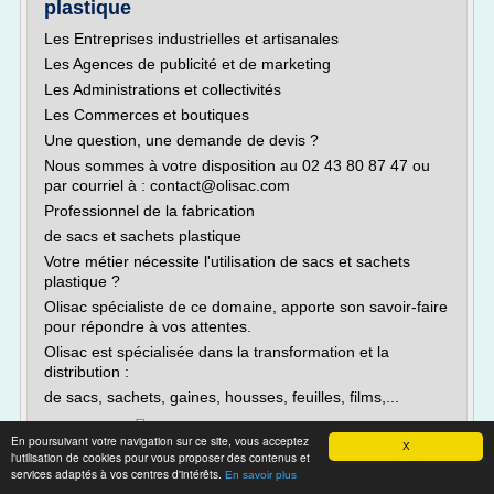
plastique
Les Entreprises industrielles et artisanales
Les Agences de publicité et de marketing
Les Administrations et collectivités
Les Commerces et boutiques
Une question, une demande de devis ?
Nous sommes à votre disposition au 02 43 80 87 47 ou
par courriel à : contact@olisac.com
Professionnel de la fabrication
de sacs et sachets plastique
Votre métier nécessite l'utilisation de sacs et sachets
plastique ?
Olisac spécialiste de ce domaine, apporte son savoir-faire
pour répondre à vos attentes.
Olisac est spécialisée dans la transformation et la
distribution :
de sacs, sachets, gaines, housses, feuilles, films,...
Lire la suite
En poursuivant votre navigation sur ce site, vous acceptez
X
l'utilisation de cookies pour vous proposer des contenus et
services adaptés à vos centres d'intérêts.
Site :
http://www.olisac.com
En savoir plus