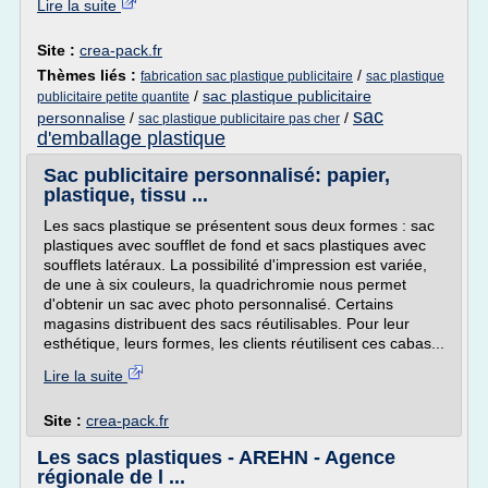
Lire la suite
Site :
crea-pack.fr
Thèmes liés :
/
fabrication sac plastique publicitaire
sac plastique
/
sac plastique publicitaire
publicitaire petite quantite
sac
personnalise
/
/
sac plastique publicitaire pas cher
d'emballage plastique
Sac publicitaire personnalisé: papier,
plastique, tissu ...
Les sacs plastique se présentent sous deux formes : sac
plastiques avec soufflet de fond et sacs plastiques avec
soufflets latéraux. La possibilité d'impression est variée,
de une à six couleurs, la quadrichromie nous permet
d'obtenir un sac avec photo personnalisé. Certains
magasins distribuent des sacs réutilisables. Pour leur
esthétique, leurs formes, les clients réutilisent ces cabas...
Lire la suite
Site :
crea-pack.fr
Les sacs plastiques - AREHN - Agence
régionale de l ...