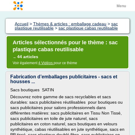
Menu
Accueil
>
Thèmes & articles : emballage cadeau
>
sac
plastique reutilisable
>
sac plastique cabas reutilisable
Articles sélectionnés pour le thème : sac
plastique cabas reutilisable
44 articles
→
Voir également
4 Vidéos
pour ce thème
Fabrication d’emballages publicitaires - sacs et
housses ...
Sacs boutiques SATIN
Découvrez notre gamme de sacs recyclables et sacs
durables: sacs publicitaires réutilisables pour boutiques ou
sacs publicitaires pour salons professionnels dans
différentes matières: sacs publicitaires en Tissu Non Tissé,
sacs publicitaires en toile de jute naturel, sacs
publicitaires en coton naturel, sacs boutiques en velours
synthétique, cabas réutilisables en jute synthétique, sacs en
PP tissé, sacs plastique doublé fibre, sacs publicitaires en