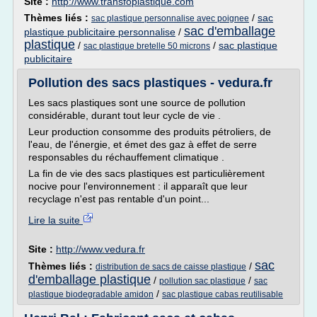
Site :
http://www.transfoplastique.com
Thèmes liés :
/
sac
sac plastique personnalise avec poignee
sac d'emballage
plastique publicitaire personnalise
/
plastique
/
/
sac plastique
sac plastique bretelle 50 microns
publicitaire
Pollution des sacs plastiques - vedura.fr
Les sacs plastiques sont une source de pollution
considérable, durant tout leur cycle de vie .
Leur production consomme des produits pétroliers, de
l'eau, de l'énergie, et émet des gaz à effet de serre
responsables du réchauffement climatique .
La fin de vie des sacs plastiques est particulièrement
nocive pour l'environnement : il apparaît que leur
recyclage n'est pas rentable d'un point...
Lire la suite
Site :
http://www.vedura.fr
sac
Thèmes liés :
/
distribution de sacs de caisse plastique
d'emballage plastique
/
/
pollution sac plastique
sac
/
plastique biodegradable amidon
sac plastique cabas reutilisable