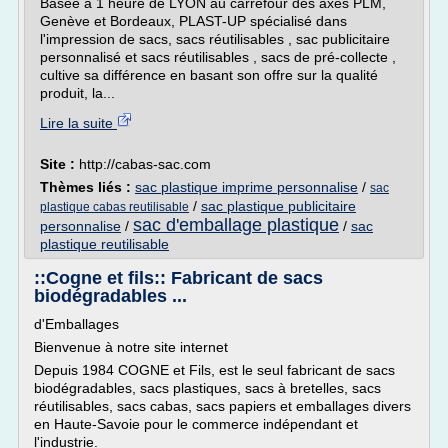
Basée à 1 heure de LYON au carrefour des axes PLM,
Genève et Bordeaux, PLAST-UP spécialisé dans
l'impression de sacs, sacs réutilisables , sac publicitaire
personnalisé et sacs réutilisables , sacs de pré-collecte ,
cultive sa différence en basant son offre sur la qualité
produit, la...
Lire la suite
Site :
http://cabas-sac.com
Thèmes liés :
sac plastique imprime personnalise
/
sac
/
sac plastique publicitaire
plastique cabas reutilisable
sac d'emballage plastique
personnalise
/
/
sac
plastique reutilisable
::Cogne et fils:: Fabricant de sacs
biodégradables ...
d'Emballages
Bienvenue à notre site internet
Depuis 1984 COGNE et Fils, est le seul fabricant de sacs
biodégradables, sacs plastiques, sacs à bretelles, sacs
réutilisables, sacs cabas, sacs papiers et emballages divers
en Haute-Savoie pour le commerce indépendant et
l'industrie.