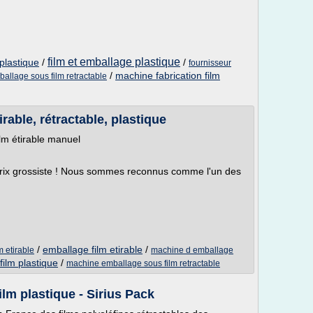
film et emballage plastique
plastique
/
/
fournisseur
/
machine fabrication film
allage sous film retractable
rable, rétractable, plastique
ilm étirable manuel
 prix grossiste ! Nous sommes reconnus comme l'un des
/
emballage film etirable
/
 etirable
machine d emballage
ilm plastique
/
machine emballage sous film retractable
lm plastique - Sirius Pack