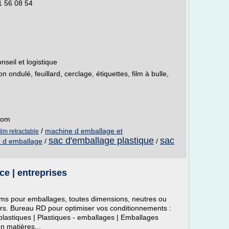
1 56 08 54
nseil et logistique
 ondulé, feuillard, cerclage, étiquettes, film à bulle,
com
/
machine d emballage et
lm retractable
sac d'emballage plastique
sac
e d emballage
/
/
ce | entreprises
ilms pour emballages, toutes dimensions, neutres ou
rs. Bureau RD pour optimiser vos conditionnements :
plastiques | Plastiques - emballages | Emballages
en matières...