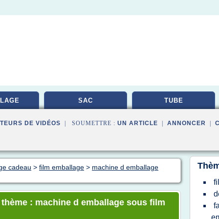
LAGE
SAC
TUBE
TEURS DE VIDÉOS
| SOUMETTRE :
UN ARTICLE
|
ANNONCER
|
Thèm
age cadeau
>
film emballage
>
machine d emballage
f
d
e thème : machine d emballage sous film
f
e