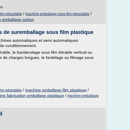
om
/
/
lm retractable
machine emballage sous film retractable
 emballage carton
e suremballage sous film plastique
chines automatiques et semi automatiques
 de conditionnement.
rable, le banderolage sous film étirable vertical ou
e de charges longues, le fardelage ou filmage sous
/
machine emballage film plastique
/
lm retractable
ne fabrication emballage plastique
/
machine emballage
l