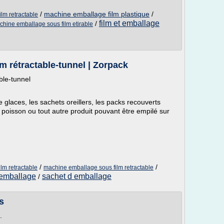
/
machine emballage film plastique
/
lm retractable
film et emballage
/
hine emballage sous film etirable
m rétractable-tunnel | Zorpack
ble-tunnel
 glaces, les sachets oreillers, les packs recouverts
 poisson ou tout autre produit pouvant être empilé sur
/
/
lm retractable
machine emballage sous film retractable
'emballage
sachet d emballage
/
s
.