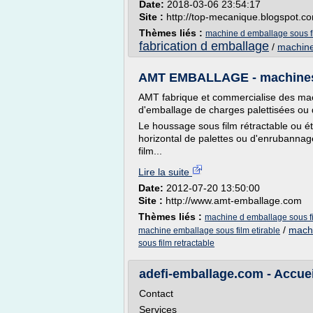
Date:
2018-03-06 23:54:17
Site :
http://top-mecanique.blogspot.c
Thèmes liés :
machine d emballage sous fi
fabrication d emballage
/
machine
AMT EMBALLAGE - machines d
AMT fabrique et commercialise des ma
d'emballage de charges palettisées ou
Le houssage sous film rétractable ou éti
horizontal de palettes ou d'enrubannag
film...
Lire la suite
Date:
2012-07-20 13:50:00
Site :
http://www.amt-emballage.com
Thèmes liés :
machine d emballage sous fi
/
machi
machine emballage sous film etirable
sous film retractable
adefi-emballage.com - Accuei
Contact
Services