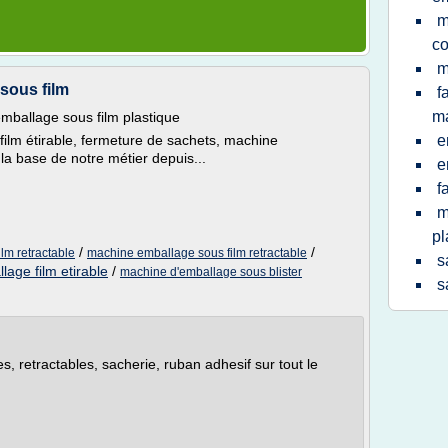
m
co
m
sous film
f
ma
ballage sous film plastique
film étirable, fermeture de sachets, machine
e
la base de notre métier depuis...
e
f
m
pl
/
/
lm retractable
machine emballage sous film retractable
s
lage film etirable
/
machine d'emballage sous blister
s
s, retractables, sacherie, ruban adhesif sur tout le