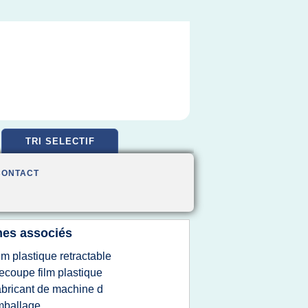
TRI SELECTIF
CONTACT
es associés
ilm plastique retractable
ecoupe film plastique
abricant de machine d
mballage