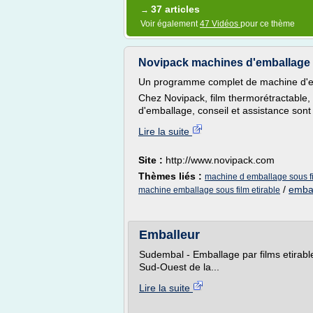
37 articles
→
Voir également
47 Vidéos
pour ce thème
Novipack machines d'emballage 
Un programme complet de machine d'em
Chez Novipack, film thermorétractable, 
d'emballage, conseil et assistance sont 
Lire la suite
Site :
http://www.novipack.com
Thèmes liés :
machine d emballage sous fi
/
embal
machine emballage sous film etirable
Emballeur
Sudembal - Emballage par films etirable
Sud-Ouest de la...
Lire la suite