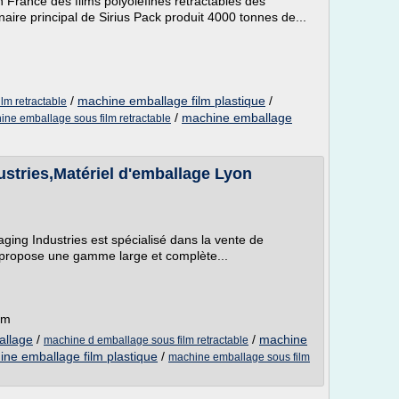
en France des films polyoléfines rétractables des
aire principal de Sirius Pack produit 4000 tonnes de...
/
machine emballage film plastique
/
lm retractable
/
machine emballage
ine emballage sous film retractable
ustries,Matériel d'emballage Lyon
aging Industries est spécialisé dans la vente de
 propose une gamme large et complète...
om
allage
/
/
machine
machine d emballage sous film retractable
ne emballage film plastique
/
machine emballage sous film