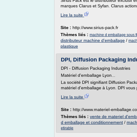
Sirius Pack est le distributeur exclusif 
marques Clarus et Syfan. Clarus actionn
Lire la suite
Site :
http://www.sirius-pack.fr
Thèmes liés :
machine d emballage sous fi
distributeur machine d'emballage
/
mach
plastique
DPI, Diffusion Packaging Ind
DPI - Diffusion Packaging Industries
Matériel d'emballage Lyon...
La société DPI signifiant Diffusion Pack
matériel d'emballage à Lyon. DPI vous
Lire la suite
Site :
http://www.materiel-emballage.c
Thèmes liés :
vente de materiel d'emb
d emballage et conditionnement
/
machi
etirable