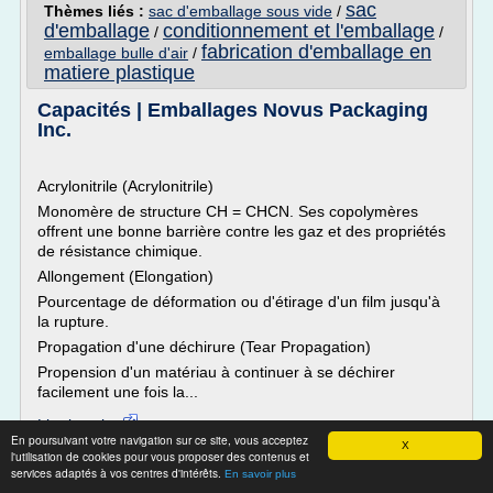
sac
Thèmes liés :
sac d'emballage sous vide
/
d'emballage
conditionnement et l'emballage
/
/
fabrication d'emballage en
emballage bulle d'air
/
matiere plastique
Capacités | Emballages Novus Packaging
Inc.
Acrylonitrile (Acrylonitrile)
Monomère de structure CH = CHCN. Ses copolymères
offrent une bonne barrière contre les gaz et des propriétés
de résistance chimique.
Allongement (Elongation)
Pourcentage de déformation ou d'étirage d'un film jusqu'à
la rupture.
Propagation d'une déchirure (Tear Propagation)
Propension d'un matériau à continuer à se déchirer
facilement une fois la...
Lire la suite
En poursuivant votre navigation sur ce site, vous acceptez
X
l'utilisation de cookies pour vous proposer des contenus et
Site :
http://www.novuspac.ca
services adaptés à vos centres d'intérêts.
En savoir plus