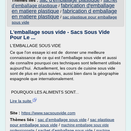
sac d'emballage plastique
sachet
Thèmes liés :
/
fabrication d'emballage
d'emballage plastique
/
en matiere plastique
fabrication d emballage
/
en matiere plastique
/
sac plastique pour emballage
sous vide
L'emballage sous vide - Sacs Sous Vide
Pour Le ...
L'EMBALLAGE SOUS VIDE
Ce que l'on essaye ici est de donner une meilleure
connaissance de ce qui est l'emballage sous vide et aussi
de connaître pourquoi ces techniques sont tellement utilisés
aujourd'hui. Actuellement, les cours de cuisine sous vide
sont de plus en plus suivies, aussi bien dans la géographie
espagnole que internationalement.
POURQUOI LES ALIMENTS SONT...
Lire la suite
Site :
https://www.sacsousvide.com
Thèmes liés :
sac d'emballage sous vide
/
sac plastique
pour emballage sous vide
/
machine emballage sous vide
/
sachet d'emballage sous vide
/
professionnelle
machine