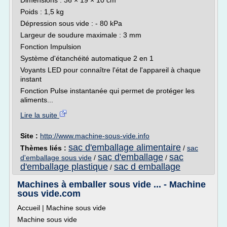
Dimensions : 36 × 19 × 10 cm
Poids : 1,5 kg
Dépression sous vide : - 80 kPa
Largeur de soudure maximale : 3 mm
Fonction Impulsion
Système d'étanchéité automatique 2 en 1
Voyants LED pour connaître l'état de l'appareil à chaque
instant
Fonction Pulse instantanée qui permet de protéger les
aliments...
Lire la suite
Site :
http://www.machine-sous-vide.info
sac d'emballage alimentaire
Thèmes liés :
/
sac
sac d'emballage
sac
d'emballage sous vide
/
/
d'emballage plastique
sac d emballage
/
Machines à emballer sous vide ... - Machine
sous vide.com
Accueil | Machine sous vide
Machine sous vide