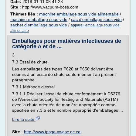
Date:
2018-01-11 08:41:23
Site :
http://www.vacuum-boss.com
Thèmes liés :
machine emballage sous vide alimentaire
/
machine emballage sous vide
/
sac d'emballage sous vide
/
sachet d'emballage sous vide
/
appareil emballage sous vide
alimentaire
Emballages pour matières infectieuses de
catégorie A et de ...
3
7.3 Essai de chute
Les emballages des types P620 et P650 doivent être
soumis à un essai de chute conformément au présent
paragraphe.
7.3.1 Méthode d'essai
7.3.1.1 Réaliser l'essai de chute conformément à D5276
de l'American Society for Testing and Materials (ASTM)
avec la chute orientée de manière appropriée comme
spécifiée en 7.3.5 et le nombre approprié d'emballages ...
Lire la suite
Site :
http://www.tpsgc-pwgsc.gc.ca