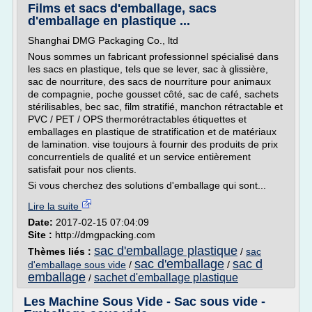
Films et sacs d'emballage, sacs
d'emballage en plastique ...
Shanghai DMG Packaging Co., ltd
Nous sommes un fabricant professionnel spécialisé dans
les sacs en plastique, tels que se lever, sac à glissière,
sac de nourriture, des sacs de nourriture pour animaux
de compagnie, poche gousset côté, sac de café, sachets
stérilisables, bec sac, film stratifié, manchon rétractable et
PVC / PET / OPS thermorétractables étiquettes et
emballages en plastique de stratification et de matériaux
de lamination. vise toujours à fournir des produits de prix
concurrentiels de qualité et un service entièrement
satisfait pour nos clients.
Si vous cherchez des solutions d'emballage qui sont...
Lire la suite
Date:
2017-02-15 07:04:09
Site :
http://dmgpacking.com
sac d'emballage plastique
Thèmes liés :
/
sac
sac d'emballage
sac d
d'emballage sous vide
/
/
emballage
sachet d'emballage plastique
/
Les Machine Sous Vide - Sac sous vide -