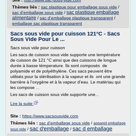
Site :
http://www.sac-sous-vide.com
Thèmes liés :
sac plastique pour emballage sous vide
/
sac plastique emballage
sac d'emballage sous vide
/
alimentaire
/
sac d'emballage plastique transparent
/
emballage sac plastique transparent
Sacs sous vide pour cuisson 121°C - Sacs
Sous Vide Pour Le ...
Sacs sous vide pour cuisson
Les sacs de cuisson sous vide supporte une température
de cuisson de 121 °C ainsi que des cuissons de longue
durée à basse témperature. Ils sont composés de
polyamide et de polyéthylène. Ces sacs peuvent être
utilisés pour la stérilisation à la vapeur et ils ont une grande
barrière à l'oxygène et à la vapeur d'eau. Le matériau qui
les compose ...
Les sacs de cuisson sous vide supporte une...
Lire la suite
Site :
https://www.sacsousvide.com
Thèmes liés :
sac d'emballage sous vide
/
appareil emballage
sac d'emballage
sac d emballage
/
/
sous vide