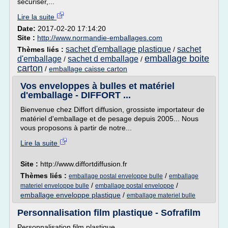
sécuriser,...
Lire la suite
Date:
2017-02-20 17:14:20
Site :
http://www.normandie-emballages.com
sachet d'emballage plastique
sachet
Thèmes liés :
/
emballage boite
d'emballage
sachet d emballage
/
/
carton
/
emballage caisse carton
Vos enveloppes à bulles et matériel
d'emballage - DIFFORT ...
Bienvenue chez Diffort diffusion, grossiste importateur de
matériel d'emballage et de pesage depuis 2005... Nous
vous proposons à partir de notre...
Lire la suite
Site :
http://www.diffortdiffusion.fr
Thèmes liés :
/
emballage postal enveloppe bulle
emballage
/
/
materiel enveloppe bulle
emballage postal enveloppe
emballage enveloppe plastique
/
emballage materiel bulle
Personnalisation film plastique - Sofrafilm
Personnalisation film plastique