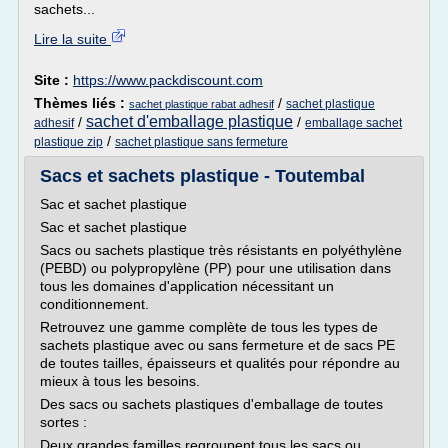
sachets...
Lire la suite
Site :
https://www.packdiscount.com
Thèmes liés :
/
sachet plastique
sachet plastique rabat adhesif
sachet d'emballage plastique
/
/
adhesif
emballage sachet
/
plastique zip
sachet plastique sans fermeture
Sacs et sachets plastique - Toutembal
Sac et sachet plastique
Sac et sachet plastique
Sacs ou sachets plastique très résistants en polyéthylène
(PEBD) ou polypropylène (PP) pour une utilisation dans
tous les domaines d'application nécessitant un
conditionnement.
Retrouvez une gamme complète de tous les types de
sachets plastique avec ou sans fermeture et de sacs PE
de toutes tailles, épaisseurs et qualités pour répondre au
mieux à tous les besoins.
Des sacs ou sachets plastiques d'emballage de toutes
sortes :
Deux grandes familles regroupent tous les sacs ou