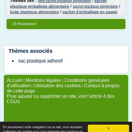
Thèmes liés :
/
sachet
petit sachet plastique alimentaire
plastique emballage alimentaire
/
/
sachet plastique alimentaire
boite plastique alimentaire
/
sachet d'emballage en papier
23 Ressources
Thèmes associés
sac plastique adhesif
Accueil
|
Mentions légales
|
Conditions générales
d'utilisation
|
Utilisation des cookies
|
Contact à propos
de cette page
Pour ajouter ou supprimer un site, voir l'article 4 des
CGUs
En poursuivant votre navigation sur ce site, vous acceptez
X
l'utilisation de cookies pour vous proposer des contenus et