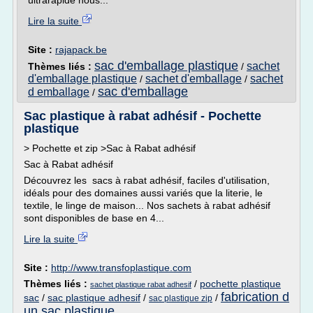
ultrarapide nous...
Lire la suite
Site :
rajapack.be
sac d'emballage plastique
sachet
Thèmes liés :
/
d'emballage plastique
sachet d'emballage
sachet
/
/
sac d'emballage
d emballage
/
Sac plastique à rabat adhésif - Pochette
plastique
> Pochette et zip >Sac à Rabat adhésif
Sac à Rabat adhésif
Découvrez les sacs à rabat adhésif, faciles d'utilisation,
idéals pour des domaines aussi variés que la literie, le
textile, le linge de maison... Nos sachets à rabat adhésif
sont disponibles de base en 4...
Lire la suite
Site :
http://www.transfoplastique.com
Thèmes liés :
/
pochette plastique
sachet plastique rabat adhesif
fabrication d
sac
/
sac plastique adhesif
/
/
sac plastique zip
un sac plastique