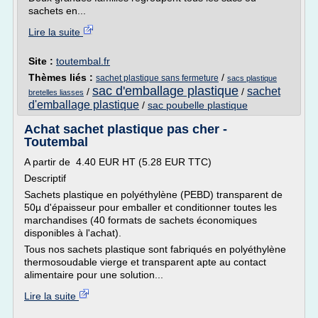
sachets en...
Lire la suite
Site :
toutembal.fr
Thèmes liés :
/
sachet plastique sans fermeture
sacs plastique
sac d'emballage plastique
sachet
/
/
bretelles liasses
d'emballage plastique
/
sac poubelle plastique
Achat sachet plastique pas cher -
Toutembal
A partir de 4.40 EUR HT (5.28 EUR TTC)
Descriptif
Sachets plastique en polyéthylène (PEBD) transparent de
50µ d'épaisseur pour emballer et conditionner toutes les
marchandises (40 formats de sachets économiques
disponibles à l'achat).
Tous nos sachets plastique sont fabriqués en polyéthylène
thermosoudable vierge et transparent apte au contact
alimentaire pour une solution...
Lire la suite