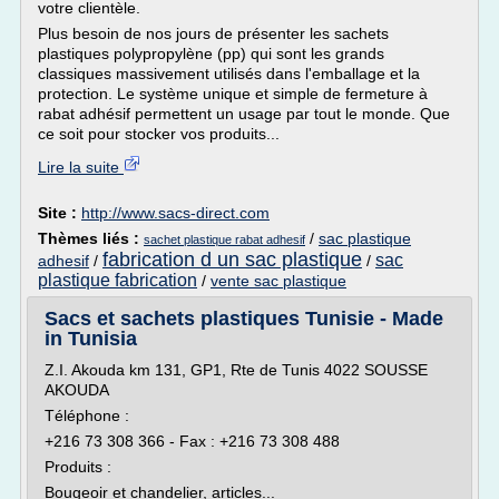
votre clientèle.
Plus besoin de nos jours de présenter les sachets
plastiques polypropylène (pp) qui sont les grands
classiques massivement utilisés dans l'emballage et la
protection. Le système unique et simple de fermeture à
rabat adhésif permettent un usage par tout le monde. Que
ce soit pour stocker vos produits...
Lire la suite
Site :
http://www.sacs-direct.com
Thèmes liés :
/
sac plastique
sachet plastique rabat adhesif
fabrication d un sac plastique
sac
adhesif
/
/
plastique fabrication
/
vente sac plastique
Sacs et sachets plastiques Tunisie - Made
in Tunisia
Z.I. Akouda km 131, GP1, Rte de Tunis 4022 SOUSSE
AKOUDA
Téléphone :
+216 73 308 366 - Fax : +216 73 308 488
Produits :
Bougeoir et chandelier, articles...