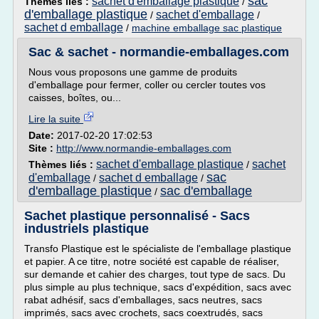
sac
sachet d'emballage plastique
Thèmes liés :
/
d'emballage plastique
sachet d'emballage
/
/
sachet d emballage
/
machine emballage sac plastique
Sac & sachet - normandie-emballages.com
Nous vous proposons une gamme de produits
d'emballage pour fermer, coller ou cercler toutes vos
caisses, boîtes, ou...
Lire la suite
Date:
2017-02-20 17:02:53
Site :
http://www.normandie-emballages.com
sachet d'emballage plastique
sachet
Thèmes liés :
/
sac
d'emballage
sachet d emballage
/
/
d'emballage plastique
sac d'emballage
/
Sachet plastique personnalisé - Sacs
industriels plastique
Transfo Plastique est le spécialiste de l'emballage plastique
et papier. A ce titre, notre société est capable de réaliser,
sur demande et cahier des charges, tout type de sacs. Du
plus simple au plus technique, sacs d'expédition, sacs avec
rabat adhésif, sacs d'emballages, sacs neutres, sacs
imprimés, sacs avec crochets, sacs coextrudés, sacs