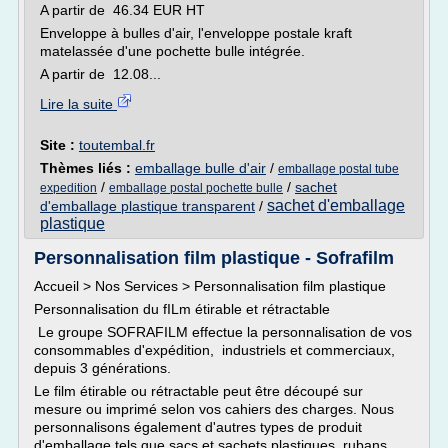
A partir de 46.34 EUR HT
Enveloppe à bulles d'air, l'enveloppe postale kraft
matelassée d'une pochette bulle intégrée.
A partir de 12.08...
Lire la suite
Site :
toutembal.fr
Thèmes liés :
emballage bulle d'air
/
emballage postal tube
/
/
sachet
expedition
emballage postal pochette bulle
sachet d'emballage
d'emballage plastique transparent
/
plastique
Personnalisation film plastique - Sofrafilm
Accueil > Nos Services > Personnalisation film plastique
Personnalisation du fILm étirable et rétractable
Le groupe SOFRAFILM effectue la personnalisation de vos
consommables d'expédition, industriels et commerciaux,
depuis 3 générations.
Le film étirable ou rétractable peut être découpé sur
mesure ou imprimé selon vos cahiers des charges. Nous
personnalisons également d'autres types de produit
d'emballage tels que sacs et sachets plastiques, rubans