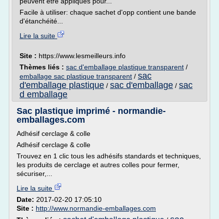
peuvent être appliqués pour...
Facile à utiliser: chaque sachet d'opp contient une bande
d'étanchéité...
Lire la suite
Site :
https://www.lesmeilleurs.info
Thèmes liés :
sac d'emballage plastique transparent
/
sac
emballage sac plastique transparent
/
d'emballage plastique
sac d'emballage
sac
/
/
d emballage
Sac plastique imprimé - normandie-
emballages.com
Adhésif cerclage & colle
Adhésif cerclage & colle
Trouvez en 1 clic tous les adhésifs standards et techniques,
les produits de cerclage et autres colles pour fermer,
sécuriser,...
Lire la suite
Date:
2017-02-20 17:05:10
Site :
http://www.normandie-emballages.com