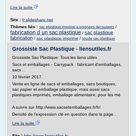
Lire la suite
Site :
fr.slideshare.net
Thèmes liés :
/
sac plastique imprime a poignees decoupees
fabrication d un sac plastique
sac plastique
/
fabrication
/
sac plastique imprime
/
soude sac plastique
Grossiste Sac Plastique - liensutiles.fr
Grossiste Sac Plastique: Tous les liens utiles
Sacs et emballages - Carrypack : fabricant d'emballages,
sacs ...
10 février 2017
Vente en ligne de sacs et emballages, sacs boutiques,
sac papier et emballage plastique, mais aussi sacs
plastiques imprimés, emballage alimentaire, pour les mé
...
A suivre sur http://www.sacsetemballages.fr/fr/
Densité de l'expression clé en question dans la page...
Lire la suite
Site :
http://www.liensutiles.fr