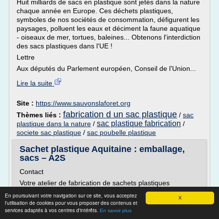
Huit milliards de sacs en plastique sont jetés dans la nature
chaque année en Europe. Ces déchets plastiques,
symboles de nos sociétés de consommation, défigurent les
paysages, polluent les eaux et déciment la faune aquatique
- oiseaux de mer, tortues, baleines... Obtenons l'interdiction
des sacs plastiques dans l'UE !
Lettre
Aux députés du Parlement européen, Conseil de l'Union...
Lire la suite
Site :
https://www.sauvonslaforet.org
fabrication d un sac plastique
Thèmes liés :
/
sac
sac plastique fabrication
plastique dans la nature
/
/
societe sac plastique
/
sac poubelle plastique
Sachet plastique Aquitaine : emballage,
sacs – A2S
Contact
Votre atelier de fabrication de sachets plastiques
Afin de répondre à toutes vos demandes et de vous
En poursuivant votre navigation sur ce site, vous acceptez
X
l'utilisation de cookies pour vous proposer des contenus et
assurer des prestations de qualité, A2S dispose d'un
services adaptés à vos centres d'intérêts.
atelier de fabrication de sachets plastique en Aquitaine,
En savoir plus