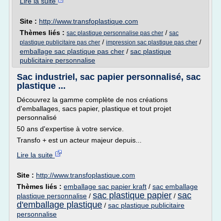
Lire la suite
Site :
http://www.transfoplastique.com
Thèmes liés :
/
sac plastique personnalise pas cher
sac
/
/
plastique publicitaire pas cher
impression sac plastique pas cher
emballage sac plastique pas cher
/
sac plastique
publicitaire personnalise
Sac industriel, sac papier personnalisé, sac
plastique ...
Découvrez la gamme complète de nos créations
d'emballages, sacs papier, plastique et tout projet
personnalisé
50 ans d'expertise à votre service.
Transfo + est un acteur majeur depuis...
Lire la suite
Site :
http://www.transfoplastique.com
Thèmes liés :
emballage sac papier kraft
/
sac emballage
sac plastique papier
sac
plastique personnalise
/
/
d'emballage plastique
/
sac plastique publicitaire
personnalise