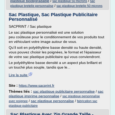
plastique biodegradable
/
/
sac plastique 50 microns
sac
/
plastique bretelle personnalise
sac plastique bretelle 50 microns
Sac Plastique, Sac Plastique Publicitaire
Personnalisé
SACPRINT / Sac plastique
Le sac plastique personnalisé est une solution
peu coûteuse pour le conditionnement de vos produits tout
en véhiculant votre image autour de vous.
Qu'il soit en polyéthylène basse densité ou haute densité,
vous pouvez choisir les poignées, le format et l'épaisseur
de votre sac plastique publicitaire qui vous conviendront.
Le polyéthylène basse densité a un aspect plus brillant et
un touché plus souple, tandis que le...
Lire la suite
Site :
https://www.sacprint.fr
Thèmes liés :
sac plastique publicitaire personnalise
/
sac
plastique imprime personnalise
/
sac plastique personnalise
/
sac plastique personnalise
/
avec poignee
fabrication sac
plastique publicitaire
Sac Plastique Avec Zip Grande Taille -