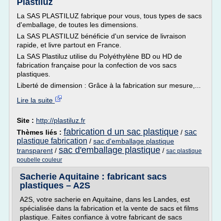
Plastiluz
La SAS PLASTILUZ fabrique pour vous, tous types de sacs
d'emballage, de toutes les dimensions.
La SAS PLASTILUZ bénéficie d'un service de livraison
rapide, et livre partout en France.
La SAS Plastiluz utilise du Polyéthylène BD ou HD de
fabrication française pour la confection de vos sacs
plastiques.
Liberté de dimension : Grâce à la fabrication sur mesure,...
Lire la suite
Site :
http://plastiluz.fr
fabrication d un sac plastique
sac
Thèmes liés :
/
plastique fabrication
/
sac d'emballage plastique
sac d'emballage plastique
transparent
/
/
sac plastique
poubelle couleur
Sacherie Aquitaine : fabricant sacs
plastiques – A2S
A2S, votre sacherie en Aquitaine, dans les Landes, est
spécialisée dans la fabrication et la vente de sacs et films
plastique. Faites confiance à votre fabricant de sacs