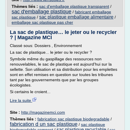
Thèmes liés :
sac d'emballage plastique transparent
/
sac d'emballage plastique
/
fabricant emballage
sac plastique emballage alimentaire
sac plastique
/
/
emballage sac plastique pas cher
La sac de plastique… le jeter ou le recycler
? | Magazine MCI
Classé sous: Dossiers , Environnement
La sac de plastique... le jeter ou le recycler ?
Symbole même du gaspillage des ressources non
renouvelables, le sac de plastique est aujourd'hui sur la
sellette. Son utilisation et sa distribution pour les emplettes
sont en effet remises en question sur toutes les tribunes
tant par les gouvernements que par les groupes
écologistes.
Si certains le croient...
Lire la suite
Site :
http://magazinemci.com
Thèmes liés :
fabrication sac plastique biodegradable
/
fabrication d un sac plastique
/
sac plastique
sac plastique recyclable
biodegradable compost
/
/