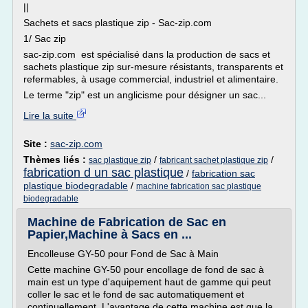
||
Sachets et sacs plastique zip - Sac-zip.com
1/ Sac zip
sac-zip.com est spécialisé dans la production de sacs et
sachets plastique zip sur-mesure résistants, transparents et
refermables, à usage commercial, industriel et alimentaire.
Le terme "zip" est un anglicisme pour désigner un sac...
Lire la suite
Site :
sac-zip.com
Thèmes liés :
/
/
sac plastique zip
fabricant sachet plastique zip
fabrication d un sac plastique
/
fabrication sac
plastique biodegradable
/
machine fabrication sac plastique
biodegradable
Machine de Fabrication de Sac en
Papier,Machine à Sacs en ...
Encolleuse GY-50 pour Fond de Sac à Main
Cette machine GY-50 pour encollage de fond de sac à
main est un type d'aquipement haut de gamme qui peut
coller le sac et le fond de sac automatiquement et
continuellement. L'avantage de cette machine est que la