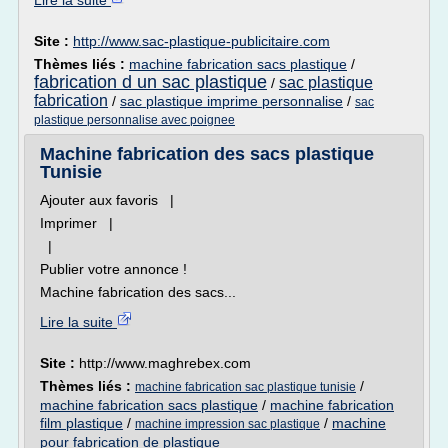
Lire la suite
Site :
http://www.sac-plastique-publicitaire.com
Thèmes liés :
machine fabrication sacs plastique
/
fabrication d un sac plastique
sac plastique
/
fabrication
/
sac plastique imprime personnalise
/
sac
plastique personnalise avec poignee
Machine fabrication des sacs plastique
Tunisie
Ajouter aux favoris |
Imprimer |
|
Publier votre annonce !
Machine fabrication des sacs...
Lire la suite
Site :
http://www.maghrebex.com
Thèmes liés :
/
machine fabrication sac plastique tunisie
machine fabrication sacs plastique
/
machine fabrication
film plastique
/
/
machine
machine impression sac plastique
pour fabrication de plastique