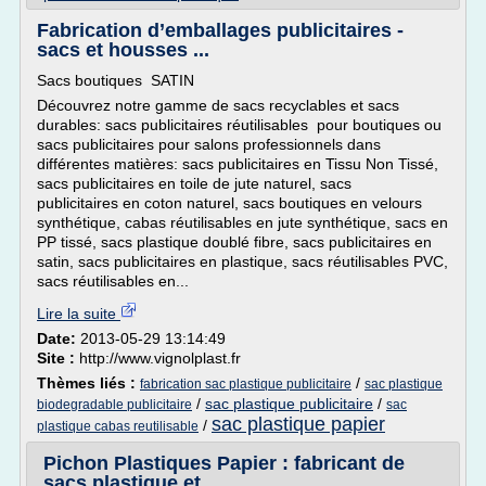
Fabrication d’emballages publicitaires -
sacs et housses ...
Sacs boutiques SATIN
Découvrez notre gamme de sacs recyclables et sacs
durables: sacs publicitaires réutilisables pour boutiques ou
sacs publicitaires pour salons professionnels dans
différentes matières: sacs publicitaires en Tissu Non Tissé,
sacs publicitaires en toile de jute naturel, sacs
publicitaires en coton naturel, sacs boutiques en velours
synthétique, cabas réutilisables en jute synthétique, sacs en
PP tissé, sacs plastique doublé fibre, sacs publicitaires en
satin, sacs publicitaires en plastique, sacs réutilisables PVC,
sacs réutilisables en...
Lire la suite
Date:
2013-05-29 13:14:49
Site :
http://www.vignolplast.fr
Thèmes liés :
/
fabrication sac plastique publicitaire
sac plastique
/
sac plastique publicitaire
/
biodegradable publicitaire
sac
sac plastique papier
/
plastique cabas reutilisable
Pichon Plastiques Papier : fabricant de
sacs plastique et ...