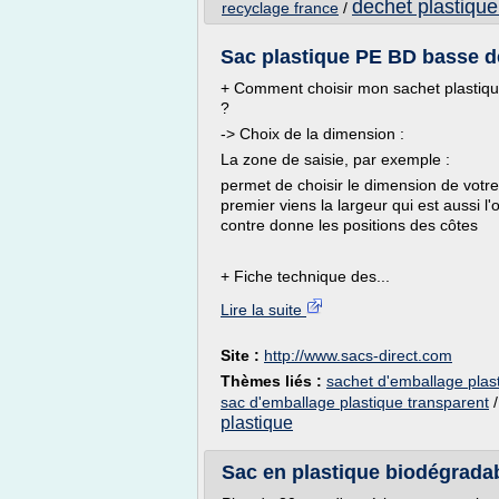
dechet plastique
recyclage france
/
Sac plastique PE BD basse de
+ Comment choisir mon sachet plastiqu
?
-> Choix de la dimension :
La zone de saisie, par exemple :
permet de choisir le dimension de votr
premier viens la largeur qui est aussi 
contre donne les positions des côtes
+ Fiche technique des...
Lire la suite
Site :
http://www.sacs-direct.com
Thèmes liés :
sachet d'emballage plas
sac d'emballage plastique transparent
plastique
Sac en plastique biodégradabl