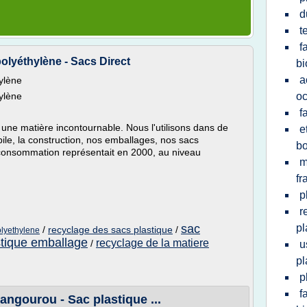
d
t
f
olyéthylène - Sacs Direct
bi
a
ylène
ylène
oc
f
 une matière incontournable. Nous l'utilisons dans de
e
, la construction, nos emballages, nos sacs
bo
e consommation représentait en 2000, au niveau
m
fr
p
r
sac
pl
/
recyclage des sacs plastique
/
olyethylene
stique emballage
recyclage de la matiere
/
u
pl
p
f
angourou - Sac plastique ...