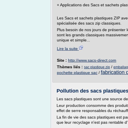
+ Applications des Sacs et sachets pla
Les Sacs et sachets plastiques ZIP av
spécialisée des sacs zip classiques.
Plus besoin de nos jours de présenter l
sont les grands classiques massivement 
unique et simple...
Lire la suite
Site :
http://www.sacs-direct.com
Thèmes liés :
/
sac plastique zip
emballage
fabrication 
pochette plastique sac
/
Pollution des sacs plastiques
Les sacs plastiques sont une source de p
Leur production consomme des produits p
effet de serre responsables du réchauf
La fin de vie des sacs plastiques est pa
que leur recyclage n'est pas rentable d'