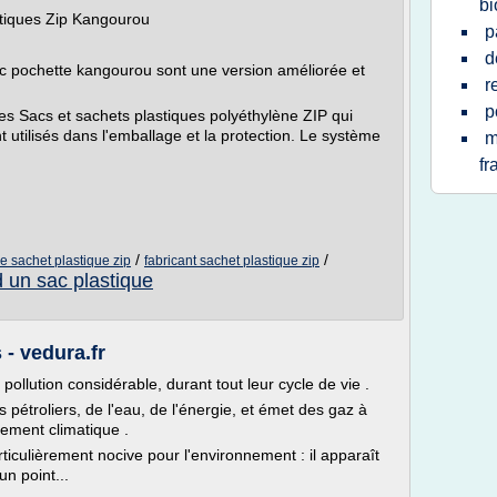
bi
stiques Zip Kangourou
p
d
ec pochette kangourou sont une version améliorée et
r
p
es Sacs et sachets plastiques polyéthylène ZIP qui
utilisés dans l'emballage et la protection. Le système
m
fr
/
/
 sachet plastique zip
fabricant sachet plastique zip
d un sac plastique
 - vedura.fr
ollution considérable, durant tout leur cycle de vie .
étroliers, de l'eau, de l'énergie, et émet des gaz à
fement climatique .
rticulièrement nocive pour l'environnement : il apparaît
un point...