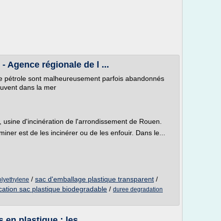
 Agence régionale de l ...
de pétrole sont malheureusement parfois abandonnés
ouvent dans la mer
, usine d'incinération de l'arrondissement de Rouen.
miner est de les incinérer ou de les enfouir. Dans le...
/
sac d'emballage plastique transparent
/
olyethylene
ication sac plastique biodegradable
/
duree degradation
 en plastique : les ...