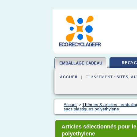
ECO-RECYCLAGE.FR
RECYC
EMBALLAGE CADEAU
ACCUEIL
| CLASSEMENT :
SITES
,
AU
Accueil
>
Thèmes & articles : emball
sacs plastiques polyethylene
Articles sélectionnés pour l
polyethylene