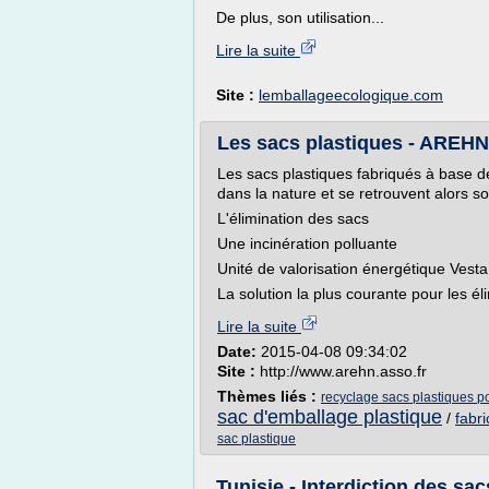
De plus, son utilisation...
Lire la suite
Site :
lemballageecologique.com
Les sacs plastiques - AREHN -
Les sacs plastiques fabriqués à base 
dans la nature et se retrouvent alors s
L'élimination des sacs
Une incinération polluante
Unité de valorisation énergétique Vesta
La solution la plus courante pour les éli
Lire la suite
Date:
2015-04-08 09:34:02
Site :
http://www.arehn.asso.fr
Thèmes liés :
recyclage sacs plastiques p
sac d'emballage plastique
/
fabr
sac plastique
Tunisie - Interdiction des sacs