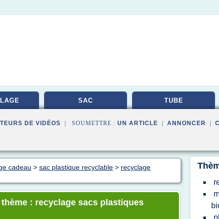
LAGE
SAC
TUBE
TEURS DE VIDÉOS
| SOUMETTRE :
UN ARTICLE
|
ANNONCER
|
Thèm
age cadeau
>
sac plastique recyclable
>
recyclage
r
m
e thème : recyclage sacs plastiques
bi
p