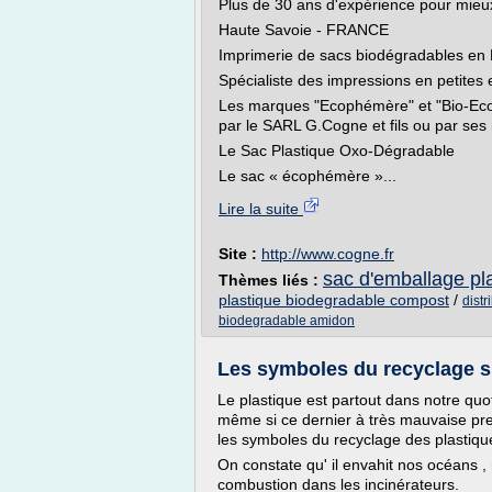
Plus de 30 ans d'expérience pour mieux
Haute Savoie - FRANCE
Imprimerie de sacs biodégradables en
Spécialiste des impressions en petites
Les marques "Ecophémère" et "Bio-Eco
par le SARL G.Cogne et fils ou par ses
Le Sac Plastique Oxo-Dégradable
Le sac « écophémère »...
Lire la suite
Site :
http://www.cogne.fr
sac d'emballage pl
Thèmes liés :
plastique biodegradable compost
/
distr
biodegradable amidon
Les symboles du recyclage su
Le plastique est partout dans notre quot
même si ce dernier à très mauvaise pre
les symboles du recyclage des plastiqu
On constate qu' il envahit nos océans , 
combustion dans les incinérateurs.