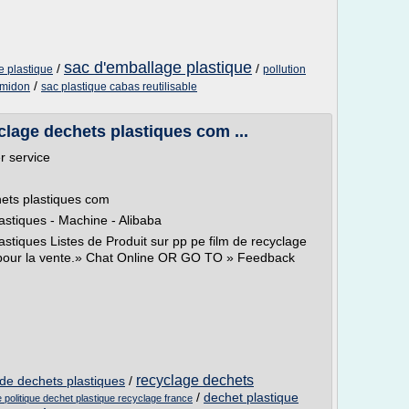
sac d'emballage plastique
/
/
e plastique
pollution
/
amidon
sac plastique cabas reutilisable
lage dechets plastiques com ...
r service
ets plastiques com
stiques - Machine - Alibaba
tiques Listes de Produit sur pp pe film de recyclage
 pour la vente.» Chat Online OR GO TO » Feedback
recyclage dechets
 de dechets plastiques
/
/
dechet plastique
politique dechet plastique recyclage france