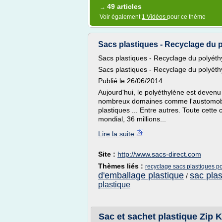
49 articles
→
Voir également
1 Vidéos
pour ce thème
Sacs plastiques - Recyclage du p
Sacs plastiques - Recyclage du polyéth
Sacs plastiques - Recyclage du polyéth
Publié le 26/06/2014
Aujourd'hui, le polyéthylène est devenu
nombreux domaines comme l'austomobile
plastiques ... Entre autres. Toute cett
mondial, 36 millions...
Lire la suite
Site :
http://www.sacs-direct.com
Thèmes liés :
recyclage sacs plastiques p
d'emballage plastique
sac pla
/
plastique
Sac et sachet plastique Zip K