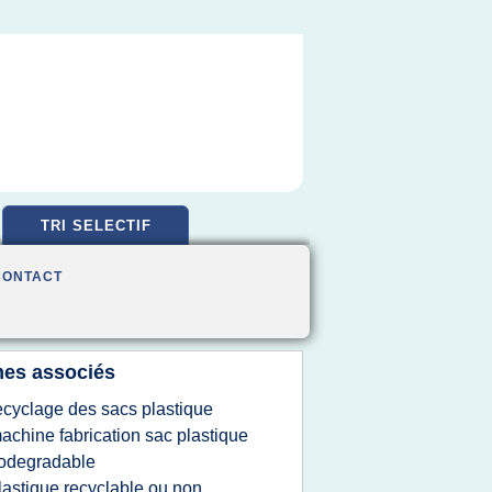
TRI SELECTIF
CONTACT
es associés
ecyclage des sacs plastique
achine fabrication sac plastique
odegradable
lastique recyclable ou non