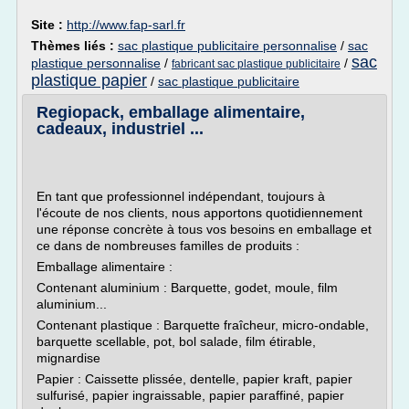
Site :
http://www.fap-sarl.fr
Thèmes liés :
sac plastique publicitaire personnalise
/
sac
sac
plastique personnalise
/
/
fabricant sac plastique publicitaire
plastique papier
/
sac plastique publicitaire
Regiopack, emballage alimentaire,
cadeaux, industriel ...
En tant que professionnel indépendant, toujours à
l'écoute de nos clients, nous apportons quotidiennement
une réponse concrète à tous vos besoins en emballage et
ce dans de nombreuses familles de produits :
Emballage alimentaire :
Contenant aluminium : Barquette, godet, moule, film
aluminium...
Contenant plastique : Barquette fraîcheur, micro-ondable,
barquette scellable, pot, bol salade, film étirable,
mignardise
Papier : Caissette plissée, dentelle, papier kraft, papier
sulfurisé, papier ingraissable, papier paraffiné, papier