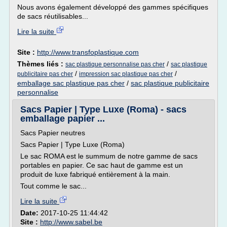
Nous avons également développé des gammes spécifiques
de sacs réutilisables...
Lire la suite
Site :
http://www.transfoplastique.com
Thèmes liés :
/
sac plastique personnalise pas cher
sac plastique
/
/
publicitaire pas cher
impression sac plastique pas cher
emballage sac plastique pas cher
/
sac plastique publicitaire
personnalise
Sacs Papier | Type Luxe (Roma) - sacs
emballage papier ...
Sacs Papier neutres
Sacs Papier | Type Luxe (Roma)
Le sac ROMA est le summum de notre gamme de sacs
portables en papier. Ce sac haut de gamme est un
produit de luxe fabriqué entièrement à la main.
Tout comme le sac...
Lire la suite
Date:
2017-10-25 11:44:42
Site :
http://www.sabel.be