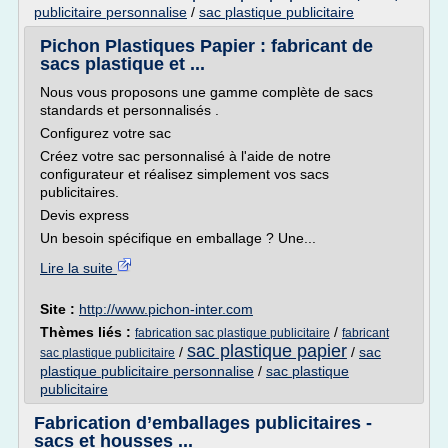
publicitaire personnalise
/
sac plastique publicitaire
Pichon Plastiques Papier : fabricant de
sacs plastique et ...
Nous vous proposons une gamme complète de sacs
standards et personnalisés .
Configurez votre sac
Créez votre sac personnalisé à l'aide de notre
configurateur et réalisez simplement vos sacs
publicitaires.
Devis express
Un besoin spécifique en emballage ? Une...
Lire la suite
Site :
http://www.pichon-inter.com
Thèmes liés :
/
fabrication sac plastique publicitaire
fabricant
sac plastique papier
/
/
sac
sac plastique publicitaire
plastique publicitaire personnalise
/
sac plastique
publicitaire
Fabrication d’emballages publicitaires -
sacs et housses ...