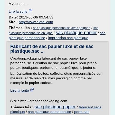
A vous de...
Lire la suite
Date:
2013-06-06 09:54:59
Site :
http://www.oletal.com
Thèmes liés :
/
sac plastique personnalise avec poignee
sac
sac plastique papier
/
/
sac
plastique personnalise en ligne
plastique personnalise
/
impression sac plastique
Fabricant de sac papier luxe et de sac
plastique,sac ...
Creationpackaging fabricant de sac papier luxe
personnalisé. Création de sac papier luxe pour prêt à
porter, boutiques, parfumerie, cosmétique, bijouterie.
La réalisation de boites, coffrets, étuis personnalisés sur
mesure, et de bien d'autres packaging comme par
exemple le papier cadeau...
Lire la suite
Site :
http://creationpackaging.com
sac plastique papier
Thèmes liés :
/
fabricant sacs
plastique
/
sac plastique personnalise
/
porte sac