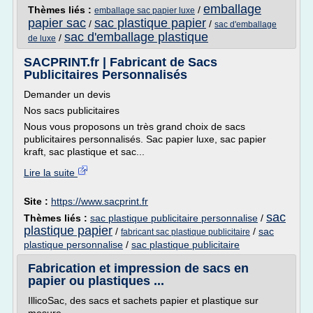
emballage
Thèmes liés :
/
emballage sac papier luxe
papier sac
sac plastique papier
/
/
sac d'emballage
sac d'emballage plastique
/
de luxe
SACPRINT.fr | Fabricant de Sacs
Publicitaires Personnalisés
Demander un devis
Nos sacs publicitaires
Nous vous proposons un très grand choix de sacs
publicitaires personnalisés. Sac papier luxe, sac papier
kraft, sac plastique et sac...
Lire la suite
Site :
https://www.sacprint.fr
sac
Thèmes liés :
sac plastique publicitaire personnalise
/
plastique papier
/
/
sac
fabricant sac plastique publicitaire
plastique personnalise
/
sac plastique publicitaire
Fabrication et impression de sacs en
papier ou plastiques ...
IllicoSac, des sacs et sachets papier et plastique sur