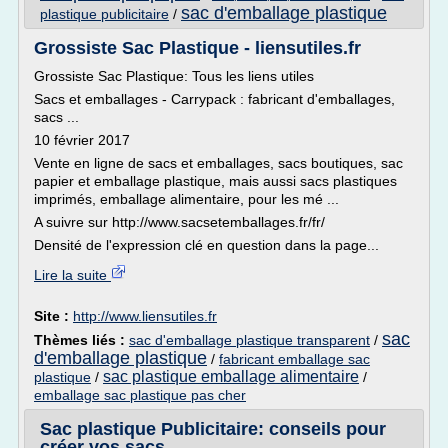
sac d'emballage plastique
plastique publicitaire
/
Grossiste Sac Plastique - liensutiles.fr
Grossiste Sac Plastique: Tous les liens utiles
Sacs et emballages - Carrypack : fabricant d'emballages,
sacs ...
10 février 2017
Vente en ligne de sacs et emballages, sacs boutiques, sac
papier et emballage plastique, mais aussi sacs plastiques
imprimés, emballage alimentaire, pour les mé ...
A suivre sur http://www.sacsetemballages.fr/fr/
Densité de l'expression clé en question dans la page...
Lire la suite
Site :
http://www.liensutiles.fr
sac
Thèmes liés :
sac d'emballage plastique transparent
/
d'emballage plastique
/
fabricant emballage sac
sac plastique emballage alimentaire
plastique
/
/
emballage sac plastique pas cher
Sac plastique Publicitaire: conseils pour
créer vos sacs ...