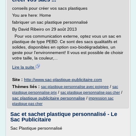
conseils pour créer vos sacs plastiques
You are here: Home
fabriquer un sac plastique personnalisé
By David Ribeiro on 29 août 2013
Pour vos communication externe, optez vous un sac en
plastique de type PEBD. Ce sont des sacs qualitatifs et
solides, disponibles en option oxo-biodégradables, un
geste pour l'environnement! Il vous est possible de choisir
votre taille, la couleur,...
Lire la suite
Site :
http://www.sac-plastique-publicitaire.com
Thèmes liés :
/
sac plastique personnalise avec poignee
sac
/
/
plastique personnalise prix
sac plastique personnalise pas cher
sac plastique publicitaire personnalise
/
impression sac
plastique pas cher
Sac et sachet plastique personnalisé - Le
Sac Publicitaire
Sac Plastique personnalisé