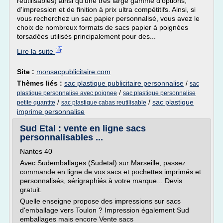
réutilisables) ainsi qu'une très large gamme d'options,
d'impression et de finition à prix ultra compétitifs. Ainsi, si
vous recherchez un sac papier personnalisé, vous avez le
choix de nombreux formats de sacs papier à poignées
torsadées utilisés principalement pour des...
Lire la suite
Site :
monsacpublicitaire.com
Thèmes liés :
sac plastique publicitaire personnalise
/
sac
/
plastique personnalise avec poignee
sac plastique personnalise
/
/
sac plastique
petite quantite
sac plastique cabas reutilisable
imprime personnalise
Sud Etal : vente en ligne sacs
personnalisables ...
Nantes 40
Avec Sudemballages (Sudetal) sur Marseille, passez
commande en ligne de vos sacs et pochettes imprimés et
personnalisés, sérigraphiés à votre marque... Devis
gratuit.
Quelle enseigne propose des impressions sur sacs
d'emballage vers Toulon ? Impression également Sud
emballages mais encore Vente sacs