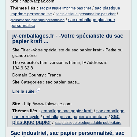
Site :
http://acpak.com
Thèmes liés :
/
sac plastique
sac plastique imprime pas cher
imprime personnalise
/
/
sac plastique personnalise pas cher
/
sac emballage plastique
grossiste sac plastique personnalise
personnalise
jv-emballages.fr - -Votre spécialiste du sac
papier kraft ...
Site Title: -Votre spécialiste du sac papier kraft - Petite ou
grande série-
The website's html version is html5, IP Address is
194.9.62.8
Domain Country : France
Site Categories : sac papier, sacs...
Lire la suite
Site :
http://www.folowsite.com
Thèmes liés :
emballage sac papier kraft
/
sac emballage
sac
papier recycle
/
emballage sac papier alimentaire
/
plastique papier
/
sac plastique biodegradable publicitaire
Sac industriel, sac papier personnalisé, sac