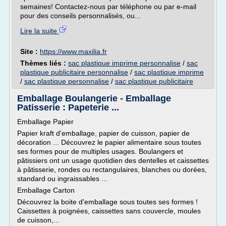
semaines! Contactez-nous par téléphone ou par e-mail
pour des conseils personnalisés, ou...
Lire la suite
Site :
https://www.maxilia.fr
Thèmes liés :
sac plastique imprime personnalise
/
sac
plastique publicitaire personnalise
/
sac plastique imprime
/
sac plastique personnalise
/
sac plastique publicitaire
Emballage Boulangerie - Emballage
Patisserie : Papeterie ...
Emballage Papier
Papier kraft d'emballage, papier de cuisson, papier de
décoration ... Découvrez le papier alimentaire sous toutes
ses formes pour de multiples usages. Boulangers et
pâtissiers ont un usage quotidien des dentelles et caissettes
à pâtisserie, rondes ou rectangulaires, blanches ou dorées,
standard ou ingraissables ...
Emballage Carton
Découvrez la boite d'emballage sous toutes ses formes !
Caissettes à poignées, caissettes sans couvercle, moules
de cuisson,...