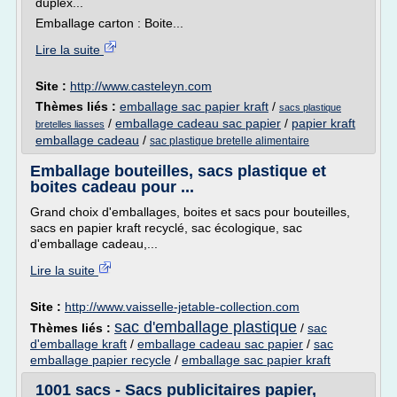
duplex...
Emballage carton : Boite...
Lire la suite
Site :
http://www.casteleyn.com
Thèmes liés :
emballage sac papier kraft
/
sacs plastique
/
emballage cadeau sac papier
/
papier kraft
bretelles liasses
emballage cadeau
/
sac plastique bretelle alimentaire
Emballage bouteilles, sacs plastique et
boites cadeau pour ...
Grand choix d'emballages, boites et sacs pour bouteilles,
sacs en papier kraft recyclé, sac écologique, sac
d'emballage cadeau,...
Lire la suite
Site :
http://www.vaisselle-jetable-collection.com
sac d'emballage plastique
Thèmes liés :
/
sac
d'emballage kraft
/
emballage cadeau sac papier
/
sac
emballage papier recycle
/
emballage sac papier kraft
1001 sacs - Sacs publicitaires papier,