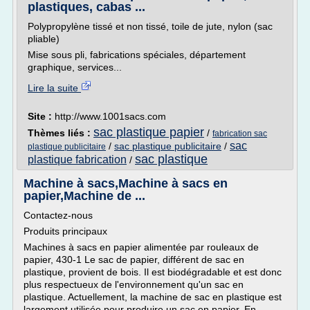
plastiques, cabas ...
Polypropylène tissé et non tissé, toile de jute, nylon (sac
pliable)
Mise sous pli, fabrications spéciales, département
graphique, services...
Lire la suite
Site :
http://www.1001sacs.com
sac plastique papier
Thèmes liés :
/
fabrication sac
sac
/
sac plastique publicitaire
/
plastique publicitaire
sac plastique
plastique fabrication
/
Machine à sacs,Machine à sacs en
papier,Machine de ...
Contactez-nous
Produits principaux
Machines à sacs en papier alimentée par rouleaux de
papier, 430-1 Le sac de papier, différent de sac en
plastique, provient de bois. Il est biodégradable et est donc
plus respectueux de l'environnement qu'un sac en
plastique. Actuellement, la machine de sac en plastique est
largement utilisée pour produire un sac en papier. En