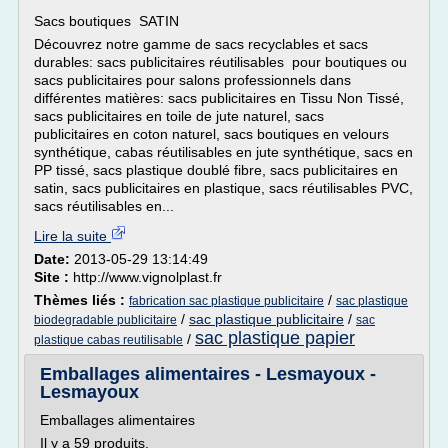
Sacs boutiques SATIN
Découvrez notre gamme de sacs recyclables et sacs
durables: sacs publicitaires réutilisables pour boutiques ou
sacs publicitaires pour salons professionnels dans
différentes matières: sacs publicitaires en Tissu Non Tissé,
sacs publicitaires en toile de jute naturel, sacs
publicitaires en coton naturel, sacs boutiques en velours
synthétique, cabas réutilisables en jute synthétique, sacs en
PP tissé, sacs plastique doublé fibre, sacs publicitaires en
satin, sacs publicitaires en plastique, sacs réutilisables PVC,
sacs réutilisables en...
Lire la suite
Date:
2013-05-29 13:14:49
Site :
http://www.vignolplast.fr
Thèmes liés :
/
fabrication sac plastique publicitaire
sac plastique
/
sac plastique publicitaire
/
biodegradable publicitaire
sac
sac plastique papier
/
plastique cabas reutilisable
Emballages alimentaires - Lesmayoux -
Lesmayoux
Emballages alimentaires
Il y a 59 produits.