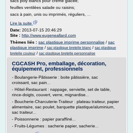
sacs poly blancs pour crème glacée;
feuilles ventilées salade ou raisins;
sacs à pain, unis ou imprimés, réguliers, ...
Lire la suite
Date:
2013-07-15 20:46:29
Site :
http://www.eugeneallard.com
Thèmes liés :
sac plastique imprime personnalise
/
sac
plastique imprime
/
/
sac plastique bretelle blanc
sac plastique
/
bretelle couleur
sac plastique bretelle personnalise
CGCASH Pro, emballage, décoration,
équipement, professionnels
- Boulangerie-Pâtisserie : boite pâtissière, sac
croissant, sac pain...
- Hôtel-Restaurant : nappage, serviette, set de table,
rince-doigts, couvert, verre, mignardise...
- Boucherie-Charcuterie-Traiteur : plateau traiteur, papier
alimentaire, sac poulet, barquette plastique/aluminium,
sac traiteur...
- Poissonnerie : papier paraffiné...
- Fruits-Légumes : sacherie papier, sacherie...