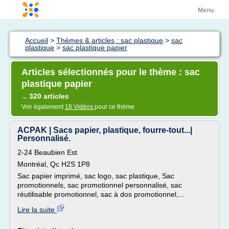
Menu
Accueil
>
Thèmes & articles : sac plastique
>
sac
plastique
>
sac plastique papier
Articles sélectionnés pour le thème : sac
plastique papier
320 articles
→
Voir également
18 Vidéos
pour ce thème
ACPAK | Sacs papier, plastique, fourre-tout...|
Personnalisé.
2-24 Beaubien Est
Montréal, Qc H2S 1P8
Sac papier imprimé, sac logo, sac plastique, Sac
promotionnels, sac promotionnel personnalisé, sac
réutilisable promotionnel, sac à dos promotionnel,...
Lire la suite