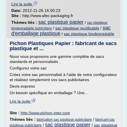
Lire la suite
Date:
2012-11-26 16:00:23
Site :
http://www.afec-packaging.fr
sac plastique papier
Thèmes liés :
/
sac plastique
sac
/
sac plastique reutilisable
/
biodegradable publicitaire
d'emballage plastique
/
sac plastique biodegradable
Pichon Plastiques Papier : fabricant de sacs
plastique et ...
Nous vous proposons une gamme complète de sacs
standards et personnalisés .
Configurez votre sac
Créez votre sac personnalisé à l'aide de notre configurateur
et réalisez simplement vos sacs publicitaires.
Devis express
Un besoin spécifique en emballage ? Une...
Lire la suite
Site :
http://www.pichon-inter.com
Thèmes liés :
/
fabrication sac plastique publicitaire
fabricant sac
sac plastique papier
/
/
sac plastique
plastique publicitaire