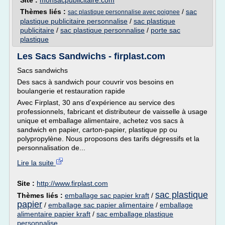
Site :
monsacpublicitaire.com
Thèmes liés :
/
sac
sac plastique personnalise avec poignee
plastique publicitaire personnalise
/
sac plastique
publicitaire
/
sac plastique personnalise
/
porte sac
plastique
Les Sacs Sandwichs - firplast.com
Sacs sandwichs
Des sacs à sandwich pour couvrir vos besoins en
boulangerie et restauration rapide
Avec Firplast, 30 ans d'expérience au service des
professionnels, fabricant et distributeur de vaisselle à usage
unique et emballage alimentaire, achetez vos sacs à
sandwich en papier, carton-papier, plastique pp ou
polypropylène. Nous proposons des tarifs dégressifs et la
personnalisation de...
Lire la suite
Site :
http://www.firplast.com
sac plastique
Thèmes liés :
emballage sac papier kraft
/
papier
/
emballage sac papier alimentaire
/
emballage
alimentaire papier kraft
/
sac emballage plastique
personnalise