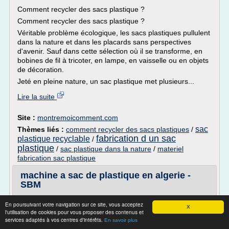
Comment recycler des sacs plastique ?
Comment recycler des sacs plastique ?
Véritable problème écologique, les sacs plastiques pullulent
dans la nature et dans les placards sans perspectives
d'avenir. Sauf dans cette sélection où il se transforme, en
bobines de fil à tricoter, en lampe, en vaisselle ou en objets
de décoration.
Jeté en pleine nature, un sac plastique met plusieurs...
Lire la suite
Site :
montremoicomment.com
sac
Thèmes liés :
comment recycler des sacs plastiques
/
fabrication d un sac
plastique recyclable
/
plastique
/
sac plastique dans la nature
/
materiel
fabrication sac plastique
machine a sac de plastique en algerie -
SBM
vente de couvert en plastique en algerie Petites annonces
En poursuivant votre navigation sur ce site, vous acceptez
... Trouver une petite annonce algerie rapidement et
X
l'utilisation de cookies pour vous proposer des contenus et
simplement vente de couvert en plastique en algerie. ...
services adaptés à vos centres d'intérêts.
En savoir plus