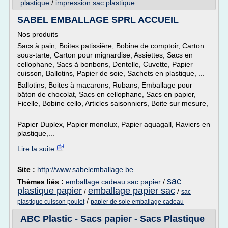
plastique
/
impression sac plastique
SABEL EMBALLAGE SPRL ACCUEIL
Nos produits
Sacs à pain, Boites patissière, Bobine de comptoir, Carton
sous-tarte, Carton pour mignardise, Assiettes, Sacs en
cellophane, Sacs à bonbons, Dentelle, Cuvette, Papier
cuisson, Ballotins, Papier de soie, Sachets en plastique, ...
Ballotins, Boites à macarons, Rubans, Emballage pour
bâton de chocolat, Sacs en cellophane, Sacs en papier,
Ficelle, Bobine cello, Articles saisonniers, Boite sur mesure,
...
Papier Duplex, Papier monolux, Papier aquagall, Raviers en
plastique,...
Lire la suite
Site :
http://www.sabelemballage.be
sac
Thèmes liés :
emballage cadeau sac papier
/
plastique papier
emballage papier sac
/
/
sac
/
plastique cuisson poulet
papier de soie emballage cadeau
ABC Plastic - Sacs papier - Sacs Plastique