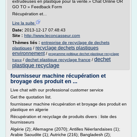
extrudeuses en plastique pour la vente.» Chat Online OR
GO TO » Feedback Form
Récupération et...
Lire la suite
Date:
2013-12-17 07:48:43
Site :
http://www.leconcasseur.com
Thèmes liés :
entreprise de recyclage de dechets
recyclage dechets plastiques
plastiques
/
environnement
/
programme politique dechet plastique recyclage
dechet
/
dechet plastique recyclage france
/
france
plastique recyclage
fournisseur machine récupération et
broyage des produit en ...
Live chat with our professional customer service
Get the quotation list.
fournisseur machine récupération et broyage des produit en
plastique en algerie
Récupération et recyclage de produits divers : liste des
fournisseurs
Algérie (2); Allemagne (2070); Antilles Néerlandaises (1);
Arabie Saoudite (1); Autriche (216); Bangladesh (2);