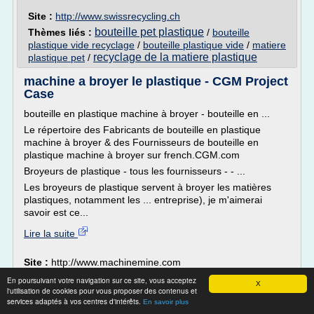
Site :
http://www.swissrecycling.ch
bouteille pet plastique
Thèmes liés :
/
bouteille
plastique vide recyclage
/
bouteille plastique vide
/
matiere
recyclage de la matiere plastique
plastique pet
/
machine a broyer le plastique - CGM Project
Case
bouteille en plastique machine à broyer - bouteille en ...
Le répertoire des Fabricants de bouteille en plastique
machine à broyer & des Fournisseurs de bouteille en
plastique machine à broyer sur french.CGM.com
Broyeurs de plastique - tous les fournisseurs - - ...
Les broyeurs de plastique servent à broyer les matières
plastiques, notamment les ... entreprise), je m'aimerai
savoir est ce...
Lire la suite
Site :
http://www.machinemine.com
Thèmes liés :
/
machine broyeur bouteille plastique
prix machine
En poursuivant votre navigation sur ce site, vous acceptez
X
l'utilisation de cookies pour vous proposer des contenus et
/
/
broyeur plastique
machine broyage bouteille plastique
machine
services adaptés à vos centres d'intérêts.
En savoir plus
/
broyeur plastique occasion
machine recyclage plastique pet