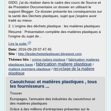
GIDO, j'ai du réaliser dans le cadre des cours de Source et
de Prestation Documentaire un dossier en utilisant le
support Blogger. Ce dossier présente les conséquences sur
la santé des Déchets plastiques, sujet que j'espère avoir
traité au mieux.
2. L'origine des déchets plastique : les matières plastiques
Résumé : Présentation complète des matières plastiques à
l'origine du sujet de...
Lire la suite
Date:
2016-09-29 07:47:45
Site :
http://lesdechetsplastiques.blogspot.com
Thèmes liés :
/
fabrication matieres
origine matiere plastique
fabrication matiere plastique
plastiques base
/
/
recyclage de la matiere
matiere premiere plastique
/
plastique
Caoutchouc et matières plastiques , tous
les fournisseurs ...
Trouver
Europages, l'annuaire des industries du caoutchouc et
des matières plastiques
Grâce à des millions d'entreprises présentes sur le