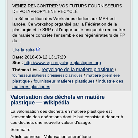
VENEZ RENCONTRER VOS FUTURS FOURNISSEURS
DE POLYPROPYLENE RECYCLÉ
La 3ème édition des Workshops dédiés aux MPR est
lancée. Ce workshop organisé par la Fédération de la
plasturgie et le SRP est l'opportunité unique de rencontrer
de manière concrète l'ensemble des régénérateurs de PP
du...
Lire la suite
Date:
2018-03-12 13:17:29
Site :
http://www.srp-recyclage-plastiques.org
recyclage de la matiere plastique
Thèmes liés :
/
/
matiere premiere
fournisseur matieres premieres plastiques
plastique
/
fournisseur matieres plastiques
/
industrie des
matieres plastiques
Valorisation des déchets en matière
plastique — Wikipédia
La valorisation des déchets en matière plastique est
l'ensemble des opérations dont le but consiste à donner à
ces déchets une nouvelle valeur d'usage.
Sommaire
Article connexe : Valorisation énergétique .