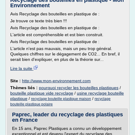
Recyclage des bouteilles en plastique - Mon
Environnement
Avis Recyclage des bouteilles en plastique de :
Je trouve ce texte très bien !!!
Avis Recyclage des bouteilles en plastique de :
L'article est compréhensible et est bien construit.
Avis Recyclage des bouteilles en plastique de :
L'article n'est pas mauvais, mais un peu trop général.
Quelques chiffres sur le dégagement de CO2... En bref, il
serait bien d'expliquer, en plus de la théorie sur...
Lire la suite
Site :
http://www.mon-environnement.com
Thèmes liés :
pourquoi recycler les bouteilles plastiques
/
bouteille plastique vide recyclage
/
usine recyclage bouteille
plastique
/
/
recyclage bouteille plastique maison
recyclage
bouteille plastique polaire
Paprec, leader du recyclage des plastiques
en France
En 15 ans, Paprec Plastiques a connu un développement
exceptionnel et est devenu l'expert du recyclage des