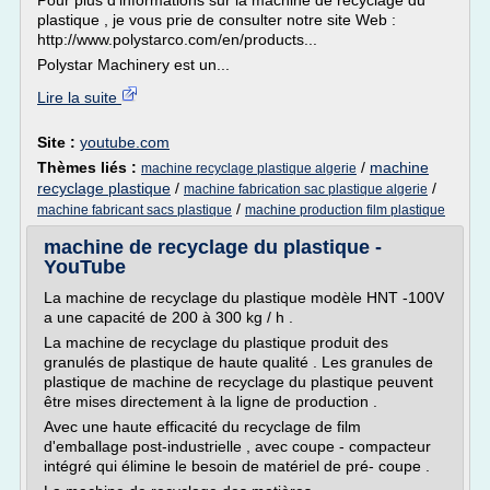
Pour plus d'informations sur la machine de recyclage du
plastique , je vous prie de consulter notre site Web :
http://www.polystarco.com/en/products...
Polystar Machinery est un...
Lire la suite
Site :
youtube.com
Thèmes liés :
/
machine
machine recyclage plastique algerie
recyclage plastique
/
/
machine fabrication sac plastique algerie
/
machine fabricant sacs plastique
machine production film plastique
machine de recyclage du plastique -
YouTube
La machine de recyclage du plastique modèle HNT -100V
a une capacité de 200 à 300 kg / h .
La machine de recyclage du plastique produit des
granulés de plastique de haute qualité . Les granules de
plastique de machine de recyclage du plastique peuvent
être mises directement à la ligne de production .
Avec une haute efficacité du recyclage de film
d'emballage post-industrielle , avec coupe - compacteur
intégré qui élimine le besoin de matériel de pré- coupe .