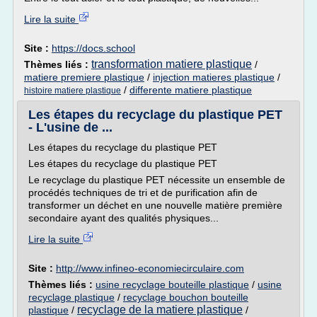
Lire la suite
Site :
https://docs.school
transformation matiere plastique
Thèmes liés :
/
matiere premiere plastique
/
injection matieres plastique
/
/
differente matiere plastique
histoire matiere plastique
Les étapes du recyclage du plastique PET
- L'usine de ...
Les étapes du recyclage du plastique PET
Les étapes du recyclage du plastique PET
Le recyclage du plastique PET nécessite un ensemble de
procédés techniques de tri et de purification afin de
transformer un déchet en une nouvelle matière première
secondaire ayant des qualités physiques...
Lire la suite
Site :
http://www.infineo-economiecirculaire.com
Thèmes liés :
usine recyclage bouteille plastique
/
usine
recyclage plastique
/
recyclage bouchon bouteille
recyclage de la matiere plastique
plastique
/
/