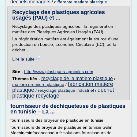
dechets menagers
/
differente matiere plastique
Recyclage des plastiques agricoles
usagés (PAU) et ...
Recyclage des plastiques agricoles : la régénération
matière des Plastiques Agricoles Usagés (PAU)
La régénération matière est également la source d'une
production en boucle, Economie Circulaire (EC), où le
déchet...
Lire la suite
Site :
http://www.plastiques-agricoles.com
recyclage de la matiere plastique
Thèmes liés :
/
fabrication matiere
matiere premiere plastique
/
plastique
dechet
/
recyclage plastique industriel
/
plastique recyclage
fournisseur de dechiqueteuse de plastiques
en tunisie – La ...
fournisseurs des broyeur de plastique en tunisie
fournisseurs de broyeur de plastique en tunisie Gulin
Machinesinfoconcasseur.fr solutions fournisseurs de