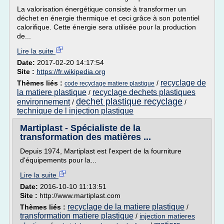
La valorisation énergétique consiste à transformer un
déchet en énergie thermique et ceci grâce à son potentiel
calorifique. Cette énergie sera utilisée pour la production
de...
Lire la suite
Date:
2017-02-20 14:17:54
Site :
https://fr.wikipedia.org
recyclage de
Thèmes liés :
/
code recyclage matiere plastique
la matiere plastique
recyclage dechets plastiques
/
dechet plastique recyclage
environnement
/
/
technique de l injection plastique
Martiplast - Spécialiste de la
transformation des matières ...
Depuis 1974, Martiplast est l'expert de la fourniture
d'équipements pour la...
Lire la suite
Date:
2016-10-10 11:13:51
Site :
http://www.martiplast.com
recyclage de la matiere plastique
Thèmes liés :
/
transformation matiere plastique
/
injection matieres