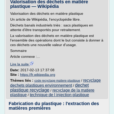
Valorisation des déchets en matière
plastique — Wikipédia
Valorisation des déchets en matière plastique
Un article de Wikipédia, l'encyclopédie libre.
Déchets banals industriels triés : sacs plastiques en
attente d'être transportés pour retraitement.
La valorisation des déchets en matière plastique est
l'ensemble des opérations dont le but consiste à donner à
ces déchets une nouvelle valeur d'usage.
Sommaire
Article connexe :...
Lire la suite
Date:
2017-02-13 17:37:08
Site :
https://fr.wikipedia.org
recyclage
Thèmes liés :
/
code recyclage matiere plastique
dechet
dechets plastiques environnement
/
plastique recyclage
recyclage de la matiere
/
plastique
technique de l injection plastique
/
Fabrication du plastique : l'extraction des
matières premières