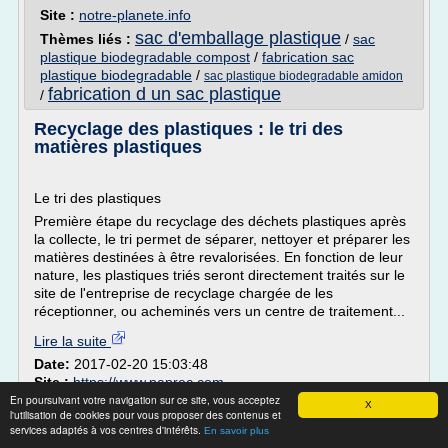
Site :
notre-planete.info
sac d'emballage plastique
Thèmes liés :
/
sac
plastique biodegradable compost
/
fabrication sac
plastique biodegradable
/
sac plastique biodegradable amidon
fabrication d un sac plastique
/
Recyclage des plastiques : le tri des
matières plastiques
Le tri des plastiques
Première étape du recyclage des déchets plastiques après
la collecte, le tri permet de séparer, nettoyer et préparer les
matières destinées à être revalorisées. En fonction de leur
nature, les plastiques triés seront directement traités sur le
site de l'entreprise de recyclage chargée de les
réceptionner, ou acheminés vers un centre de traitement...
Lire la suite
Date:
2017-02-20 15:03:48
Site :
https://www.paprec.com
En poursuivant votre navigation sur ce site, vous acceptez
Thèmes liés :
dechet plastique recyclage france
/
X
l'utilisation de cookies pour vous proposer des contenus et
entreprise de recyclage de dechets plastiques
/
recyclage
services adaptés à vos centres d'intérêts.
En savoir plus
bouchon bouteille plastique
/
tri des dechets et recyclage