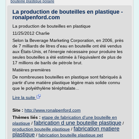
bouteille plastique polaire
La production de bouteilles en plastique -
ronalpenford.com
La production de bouteilles en plastique
11/25/2012 Charlie
Selon la Beverage Marketing Corporation, en 2006, près
de 7 milliards de litres d'eau en bouteille ont été vendus
aux États-Unis, et l'énergie nécessaire pour produire les
seules bouteilles a été estimée à l'équivalent de plus de
17 millions de barils de pétrole brut.
Matières premières
De nombreuses bouteilles en plastique sont fabriqués à
partir d'une matière plastique légère mais solide connu
que le polyéthylène téréphtalate...
Lire la suite
Site :
http://www.ronalpenford.com
Thèmes liés :
etape de fabrication d'une bouteille en
fabrication d une bouteille plastique
plastique
/
/
fabrication matiere
production bouteille plastique
/
plastique
/
fabrication bouteille plastique pet