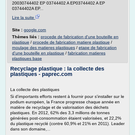
20030744402 EP 03744402 A EP03744402 A EP
03744402A EP...
Lire la suite
Site :
google.com
Thèmes liés :
procede de fabrication d'une bouteille en
plastique
/
procede de fabrication matiere plastique
/
moulage des matieres plastiques
/
etape de fabrication
d'une bouteille en plastique
/
fabrication matieres
plastiques base
Recyclage plastique : la collecte des
plastiques - paprec.com
La collecte des plastiques
Si d'importants efforts restent à fournir pour s'installer sur le
podium européen, la France progresse chaque année en
matière de recyclage et de valorisation des déchets
plastiques. En 2012, 62% des 3,3 millions de tonnes
générées post-consommation étaient valorisées, et 22,2%
du plastique recyclé (contre 60,9% et 21% en 2011). Leader
dans son domaine,...