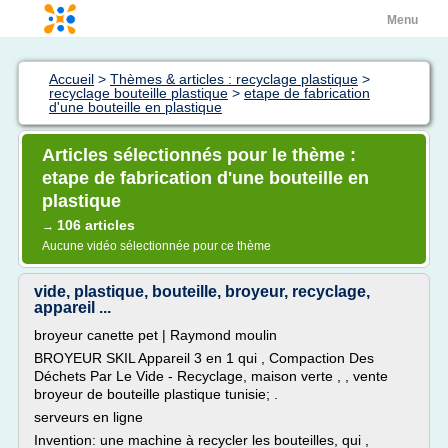
Menu
Accueil
>
Thèmes & articles : recyclage plastique
>
recyclage bouteille plastique
>
etape de fabrication
d'une bouteille en plastique
Articles sélectionnés pour le thème :
etape de fabrication d'une bouteille en
plastique
106 articles
→
Aucune vidéo sélectionnée pour ce thème
vide, plastique, bouteille, broyeur, recyclage,
appareil ...
broyeur canette pet | Raymond moulin
BROYEUR SKIL Appareil 3 en 1 qui , Compaction Des
Déchets Par Le Vide - Recyclage, maison verte , , vente
broyeur de bouteille plastique tunisie; .
serveurs en ligne
Invention: une machine à recycler les bouteilles, qui ,