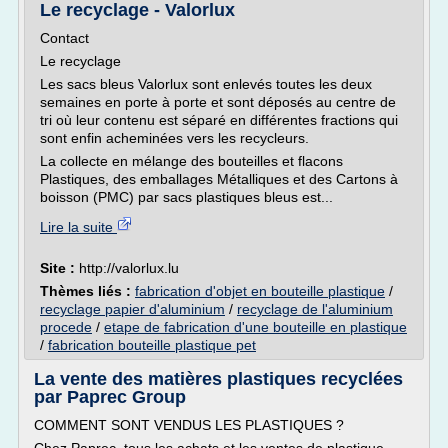
Le recyclage - Valorlux
Contact
Le recyclage
Les sacs bleus Valorlux sont enlevés toutes les deux
semaines en porte à porte et sont déposés au centre de
tri où leur contenu est séparé en différentes fractions qui
sont enfin acheminées vers les recycleurs.
La collecte en mélange des bouteilles et flacons
Plastiques, des emballages Métalliques et des Cartons à
boisson (PMC) par sacs plastiques bleus est...
Lire la suite
Site :
http://valorlux.lu
Thèmes liés :
fabrication d'objet en bouteille plastique
/
recyclage papier d'aluminium
/
recyclage de l'aluminium
procede
/
etape de fabrication d'une bouteille en plastique
/
fabrication bouteille plastique pet
La vente des matières plastiques recyclées
par Paprec Group
COMMENT SONT VENDUS LES PLASTIQUES ?