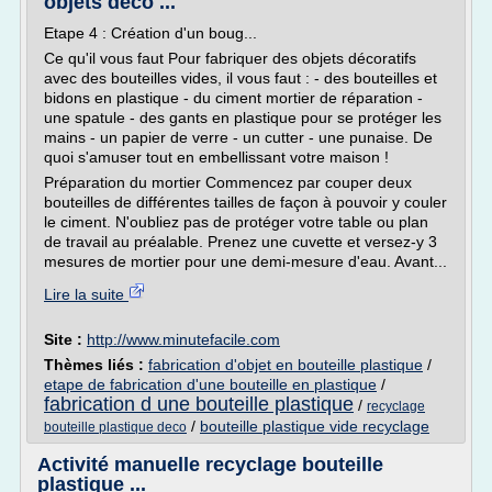
objets déco ...
Etape 4 : Création d'un boug...
Ce qu'il vous faut Pour fabriquer des objets décoratifs
avec des bouteilles vides, il vous faut : - des bouteilles et
bidons en plastique - du ciment mortier de réparation -
une spatule - des gants en plastique pour se protéger les
mains - un papier de verre - un cutter - une punaise. De
quoi s'amuser tout en embellissant votre maison !
Préparation du mortier Commencez par couper deux
bouteilles de différentes tailles de façon à pouvoir y couler
le ciment. N'oubliez pas de protéger votre table ou plan
de travail au préalable. Prenez une cuvette et versez-y 3
mesures de mortier pour une demi-mesure d'eau. Avant...
Lire la suite
Site :
http://www.minutefacile.com
Thèmes liés :
fabrication d'objet en bouteille plastique
/
etape de fabrication d'une bouteille en plastique
/
fabrication d une bouteille plastique
/
recyclage
/
bouteille plastique vide recyclage
bouteille plastique deco
Activité manuelle recyclage bouteille
plastique ...