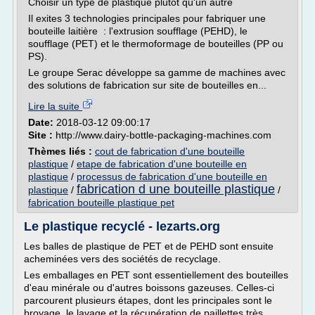
Choisir un type de plastique plutôt qu'un autre
Il exites 3 technologies principales pour fabriquer une
bouteille laitière : l'extrusion soufflage (PEHD), le
soufflage (PET) et le thermoformage de bouteilles (PP ou
PS).
Le groupe Serac développe sa gamme de machines avec
des solutions de fabrication sur site de bouteilles en...
Lire la suite
Date:
2018-03-12 09:00:17
Site :
http://www.dairy-bottle-packaging-machines.com
Thèmes liés :
cout de fabrication d'une bouteille
plastique
/
etape de fabrication d'une bouteille en
plastique
/
processus de fabrication d'une bouteille en
fabrication d une bouteille plastique
plastique
/
/
fabrication bouteille plastique pet
Le plastique recyclé - lezarts.org
Les balles de plastique de PET et de PEHD sont ensuite
acheminées vers des sociétés de recyclage.
Les emballages en PET sont essentiellement des bouteilles
d'eau minérale ou d'autres boissons gazeuses. Celles-ci
parcourent plusieurs étapes, dont les principales sont le
broyage, le lavage et la récupération de paillettes très