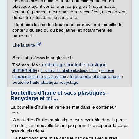
Les bouteilles d'huile, et toute bouteille ou flacon en
plastique ayant contenu un corps gras (mayonnaise,
ketchup), peuvent désormais être recyclées ; elles doivent
donc être jetés dans le sac jaune.
Il faut bien laisser les bouchons pour éviter de souiller le
contenu du sac ou du bac jaune, et notamment les
papiers et...
Lire la suite
Site :
http://www.letanglaville.fr
emballage bouteille plastique
Thèmes liés :
alimentaire
/
/
tri selectif bouteille plastique huile
enlever
/
tri bouteille plastique huile
/
bouchon bouteille sac plastique
bouteille huile plastique recyclage
bouteilles d'huile et sacs plastiques -
Recyclage et tri ...
La bouteille d'huile en verre se met dans le conteneur
verre.
LA bouteille d'huile en plastique est recyclable depuis peu.
En effet, une nouvelle technique permet de séparer le corps
gras du plastique.
Elle peut donc être mise dans le bac de tri avec autres