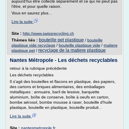
aujourd'hui être collecté séparément et ce qui ne peut pas
l'être, et pour quelle raison.
Vous en saurez plus...
Lire la suite
Site :
http://www.swissrecycling.ch
bouteille pet plastique
Thèmes liés :
/
bouteille
plastique vide recyclage
/
bouteille plastique vide
/
matiere
recyclage de la matiere plastique
plastique pet
/
Nantes Métropole - Les déchets recyclables
retour à la rubrique précédente
Les déchets recyclables
Il s'agit des bouteilles et flacons en plastique, des papiers,
des cartons et briques alimentaires, des emballages
métalliques : annuaire, baril de lessive, barquette
aluminium, boîte de conserve, boîte à oeufs en carton,
bombe aérosol, bombe mousse à raser, bouteille d'huile
plastique, bouteille en plastique, bouteille produit...
Lire la suite
Site :
nantesmetropole.fr