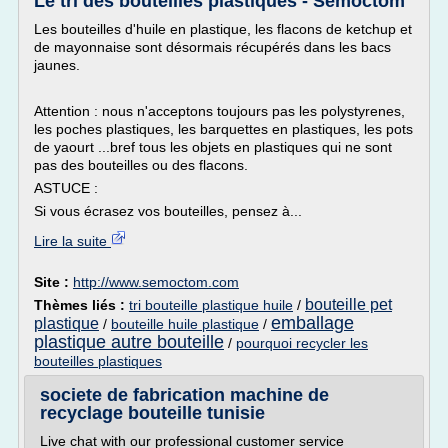
Le tri des bouteilles plastiques - Semoctom
Les bouteilles d'huile en plastique, les flacons de ketchup et
de mayonnaise sont désormais récupérés dans les bacs
jaunes.
Attention : nous n'acceptons toujours pas les polystyrenes,
les poches plastiques, les barquettes en plastiques, les pots
de yaourt ...bref tous les objets en plastiques qui ne sont
pas des bouteilles ou des flacons.
ASTUCE :
Si vous écrasez vos bouteilles, pensez à...
Lire la suite
Site :
http://www.semoctom.com
bouteille pet
Thèmes liés :
tri bouteille plastique huile
/
emballage
plastique
/
bouteille huile plastique
/
plastique autre bouteille
/
pourquoi recycler les
bouteilles plastiques
societe de fabrication machine de
recyclage bouteille tunisie
Live chat with our professional customer service