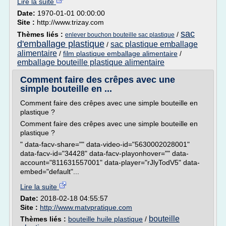
Lire la suite
Date:
1970-01-01 00:00:00
Site :
http://www.trizay.com
sac
Thèmes liés :
/
enlever bouchon bouteille sac plastique
d'emballage plastique
sac plastique emballage
/
alimentaire
/
film plastique emballage alimentaire
/
emballage bouteille plastique alimentaire
Comment faire des crêpes avec une
simple bouteille en ...
Comment faire des crêpes avec une simple bouteille en
plastique ?
Comment faire des crêpes avec une simple bouteille en
plastique ?
" data-facv-share="" data-video-id="5630002028001"
data-facv-id="34428" data-facv-playonhover="" data-
account="811631557001" data-player="rJlyTodV5" data-
embed="default"...
Lire la suite
Date:
2018-02-18 04:55:57
Site :
http://www.matvpratique.com
bouteille
Thèmes liés :
bouteille huile plastique
/