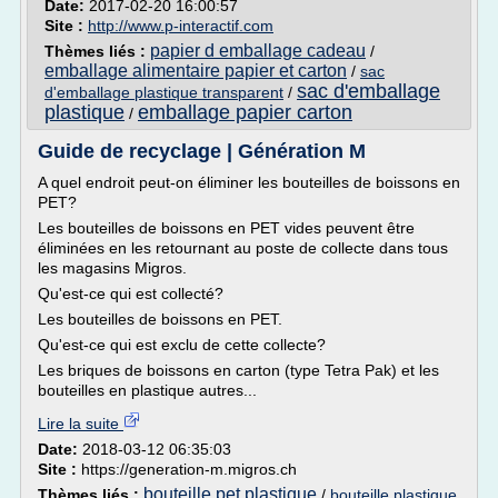
Date:
2017-02-20 16:00:57
Site :
http://www.p-interactif.com
papier d emballage cadeau
Thèmes liés :
/
emballage alimentaire papier et carton
/
sac
sac d'emballage
d'emballage plastique transparent
/
plastique
emballage papier carton
/
Guide de recyclage | Génération M
A quel endroit peut-on éliminer les bouteilles de boissons en
PET?
Les bouteilles de boissons en PET vides peuvent être
éliminées en les retournant au poste de collecte dans tous
les magasins Migros.
Qu'est-ce qui est collecté?
Les bouteilles de boissons en PET.
Qu'est-ce qui est exclu de cette collecte?
Les briques de boissons en carton (type Tetra Pak) et les
bouteilles en plastique autres...
Lire la suite
Date:
2018-03-12 06:35:03
Site :
https://generation-m.migros.ch
bouteille pet plastique
Thèmes liés :
/
bouteille plastique