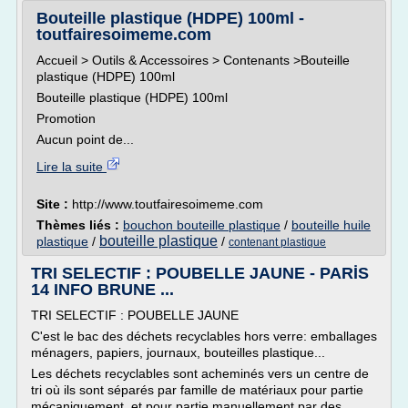
Bouteille plastique (HDPE) 100ml -
toutfairesoimeme.com
Accueil > Outils & Accessoires > Contenants >Bouteille
plastique (HDPE) 100ml
Bouteille plastique (HDPE) 100ml
Promotion
Aucun point de...
Lire la suite
Site :
http://www.toutfairesoimeme.com
Thèmes liés :
bouchon bouteille plastique
/
bouteille huile
bouteille plastique
plastique
/
/
contenant plastique
TRI SELECTIF : POUBELLE JAUNE - PARİS
14 INFO BRUNE ...
TRI SELECTIF : POUBELLE JAUNE
C'est le bac des déchets recyclables hors verre: emballages
ménagers, papiers, journaux, bouteilles plastique...
Les déchets recyclables sont acheminés vers un centre de
tri où ils sont séparés par famille de matériaux pour partie
mécaniquement, et pour partie manuellement par des