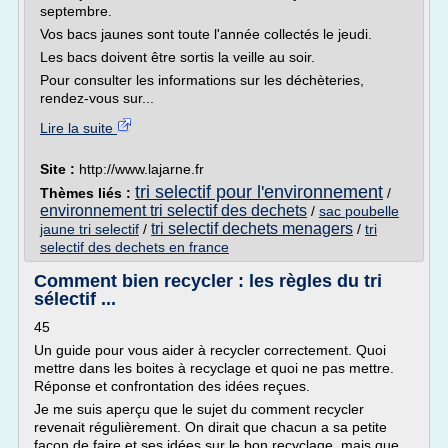
septembre.
Vos bacs jaunes sont toute l'année collectés le jeudi.
Les bacs doivent être sortis la veille au soir.
Pour consulter les informations sur les déchèteries,
rendez-vous sur...
Lire la suite
Site :
http://www.lajarne.fr
tri selectif pour l'environnement
Thèmes liés :
/
environnement tri selectif des dechets
/
sac poubelle
tri selectif dechets menagers
jaune tri selectif
/
/
tri
selectif des dechets en france
Comment bien recycler : les règles du tri
sélectif ...
45
Un guide pour vous aider à recycler correctement. Quoi
mettre dans les boites à recyclage et quoi ne pas mettre.
Réponse et confrontation des idées reçues.
Je me suis aperçu que le sujet du comment recycler
revenait régulièrement. On dirait que chacun a sa petite
façon de faire et ses idées sur le bon recyclage, mais que