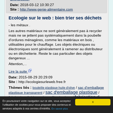
Date:
2018-03-12 10:30:27
Site :
http://www.genie-alimentaire.com
Ecologie sur le web : bien trier ses déchets
- les métaux .
Les autres matériaux ne sont généralement pas à recycler
mais ne se jettent pas systématiquement dans la poubelle
d'ordures ménagères, comme les matériaux en bois ,
utilisables pour le chauffage. Les objets électriques ou
électroniques sont généralement à ramener au distributeur
ou en déchetterie. Reste le cas particulier des objets
dangereux ...
Attention,...
Lire la suite
Date:
2015-08-29 20:29:09
Site :
http://ecologiesurleweb.free.fr
Thèmes liés :
/
sac d'emballage
bouteille plastique huile d'olive
sac d'emballage plastique
plastique transparent
/
/
fabrication d
fabrication d'objet en bouteille plastique
/
En poursuivant votre navigation sur ce site, vous acceptez
une bouteille plastique
X
l'utilisation de cookies pour vous proposer des contenus et
services adaptés à vos centres d'intérêts.
En savoir plus
Collecte des déchets - Communauté des