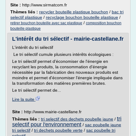
Site :
http://www.sirmatcom.fr
Thèmes liés :
recycler bouteille plastique bouchon
/
bac tri
selectif plastique
/
recyclage bouchon bouteille plastique
/
/
retirer bouchon bouteille avec sac plastique
composition bouchon
bouteille plastique
L'intérêt du tri sélectif - mairie-castellane.fr
L'intérêt du tri sélectif
Le tri sélectif cumule plusieurs intérêts écologiques :
Le tri sélectif permet d'économiser de l'énergie en
recyclant les produits, la consommation d'énergie
nécessitée par la fabrication des nouveaux produits est
moindre et permet d'économiser l'énergie impliquée dans
la transformation des matières premières brutes.
Le tri sélectif permet de...
Lire la suite
Site :
http://www.mairie-castellane.fr
tri
Thèmes liés :
tri selectif des dechets poubelle jaune
/
selectif pour l'environnement
/
sac poubelle jaune
tri selectif
/
tri dechets poubelle verte
/
sac poubelle tri
selectif