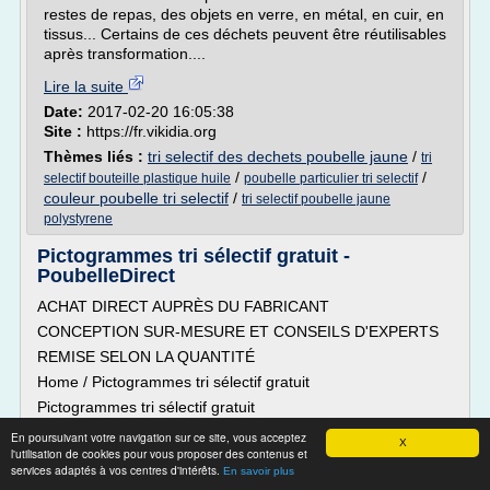
restes de repas, des objets en verre, en métal, en cuir, en
tissus... Certains de ces déchets peuvent être réutilisables
après transformation....
Lire la suite
Date:
2017-02-20 16:05:38
Site :
https://fr.vikidia.org
Thèmes liés :
tri selectif des dechets poubelle jaune
/
tri
/
/
selectif bouteille plastique huile
poubelle particulier tri selectif
couleur poubelle tri selectif
/
tri selectif poubelle jaune
polystyrene
Pictogrammes tri sélectif gratuit -
PoubelleDirect
ACHAT DIRECT AUPRÈS DU FABRICANT
CONCEPTION SUR-MESURE ET CONSEILS D'EXPERTS
REMISE SELON LA QUANTITÉ
Home / Pictogrammes tri sélectif gratuit
Pictogrammes tri sélectif gratuit
Pictogrammes tri sélectif gratuit
En poursuivant votre navigation sur ce site, vous acceptez
X
l'utilisation de cookies pour vous proposer des contenus et
Sauvez la planète : Triez vos déchets !
services adaptés à vos centres d'intérêts.
En savoir plus
L'un des gestes écolos les plus simples est le tri des