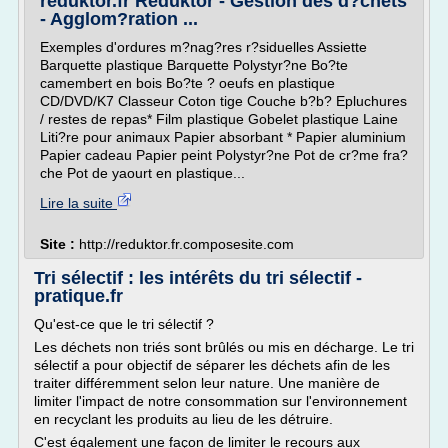
reduktor.fr Reduktor - Gestion des d?chets
- Agglom?ration ...
Exemples d'ordures m?nag?res r?siduelles Assiette
Barquette plastique Barquette Polystyr?ne Bo?te
camembert en bois Bo?te ? oeufs en plastique
CD/DVD/K7 Classeur Coton tige Couche b?b? Epluchures
/ restes de repas* Film plastique Gobelet plastique Laine
Liti?re pour animaux Papier absorbant * Papier aluminium
Papier cadeau Papier peint Polystyr?ne Pot de cr?me fra?
che Pot de yaourt en plastique...
Lire la suite
Site :
http://reduktor.fr.composesite.com
Tri sélectif : les intérêts du tri sélectif -
pratique.fr
Qu'est-ce que le tri sélectif ?
Les déchets non triés sont brûlés ou mis en décharge. Le tri
sélectif a pour objectif de séparer les déchets afin de les
traiter différemment selon leur nature. Une manière de
limiter l'impact de notre consommation sur l'environnement
en recyclant les produits au lieu de les détruire.
C'est également une façon de limiter le recours aux