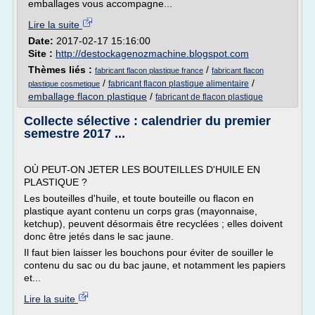
emballages vous accompagne...
Lire la suite
Date:
2017-02-17 15:16:00
Site :
http://destockagenozmachine.blogspot.com
Thèmes liés :
/
fabricant flacon plastique france
fabricant flacon
/
/
fabricant flacon plastique alimentaire
plastique cosmetique
emballage flacon plastique
/
fabricant de flacon plastique
Collecte sélective : calendrier du premier
semestre 2017 ...
OÙ PEUT-ON JETER LES BOUTEILLES D'HUILE EN
PLASTIQUE ?
Les bouteilles d'huile, et toute bouteille ou flacon en
plastique ayant contenu un corps gras (mayonnaise,
ketchup), peuvent désormais être recyclées ; elles doivent
donc être jetés dans le sac jaune.
Il faut bien laisser les bouchons pour éviter de souiller le
contenu du sac ou du bac jaune, et notamment les papiers
et...
Lire la suite