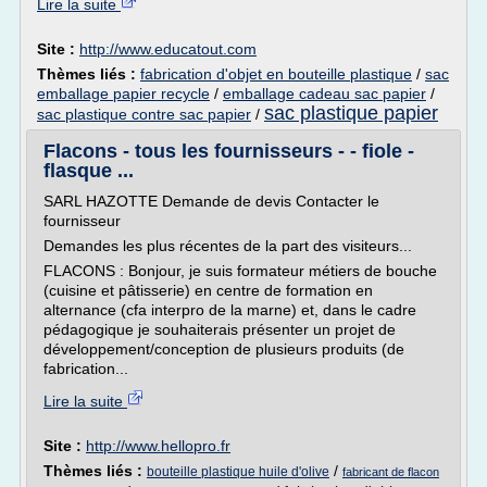
Lire la suite
Site :
http://www.educatout.com
Thèmes liés :
fabrication d'objet en bouteille plastique
/
sac
emballage papier recycle
/
emballage cadeau sac papier
/
sac plastique papier
sac plastique contre sac papier
/
Flacons - tous les fournisseurs - - fiole -
flasque ...
SARL HAZOTTE Demande de devis Contacter le
fournisseur
Demandes les plus récentes de la part des visiteurs...
FLACONS : Bonjour, je suis formateur métiers de bouche
(cuisine et pâtisserie) en centre de formation en
alternance (cfa interpro de la marne) et, dans le cadre
pédagogique je souhaiterais présenter un projet de
développement/conception de plusieurs produits (de
fabrication...
Lire la suite
Site :
http://www.hellopro.fr
Thèmes liés :
/
bouteille plastique huile d'olive
fabricant de flacon