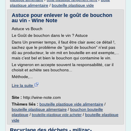
plastique alimentaire
boite plastique rangement verre
plastique alimentaire
/
bouteille plastique vide
Astuce pour enlever le goût de bouchon
au vin - Wine Note
Astuce vs Bouch
Le Goût de bouchon dans le vin ? Astuce
Dans Un premier temps, il faut être clair avec ce détail !,
sachez que le problème de "goût de bouchon" n'est pas
dû au producteur, le vin mit en bouteille en est exempte,...
mais c'est bel et bien le bouchon qui contamine le vin.
Le vigneron en accepte souvent la responsabilité, car il
choisit et achète ses bouchons...
Méthode,...
Lire la suite
Site :
http://wine-note.com
Thèmes liés :
bouteille plastique vide alimentaire
/
bouteille plastique alimentaire
/
bouchon bouteille
plastique
/
/
bouteille plastique
bouteille plastique vide acheter
vide
Recyclage des déchets - milizac-