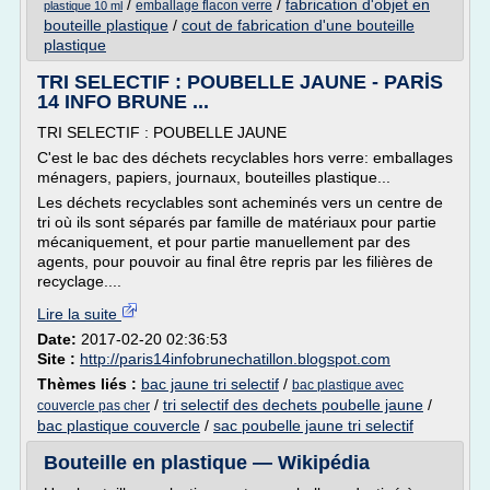
/
/
fabrication d'objet en
emballage flacon verre
plastique 10 ml
bouteille plastique
/
cout de fabrication d'une bouteille
plastique
TRI SELECTIF : POUBELLE JAUNE - PARİS
14 INFO BRUNE ...
TRI SELECTIF : POUBELLE JAUNE
C'est le bac des déchets recyclables hors verre: emballages
ménagers, papiers, journaux, bouteilles plastique...
Les déchets recyclables sont acheminés vers un centre de
tri où ils sont séparés par famille de matériaux pour partie
mécaniquement, et pour partie manuellement par des
agents, pour pouvoir au final être repris par les filières de
recyclage....
Lire la suite
Date:
2017-02-20 02:36:53
Site :
http://paris14infobrunechatillon.blogspot.com
Thèmes liés :
bac jaune tri selectif
/
bac plastique avec
/
tri selectif des dechets poubelle jaune
/
couvercle pas cher
bac plastique couvercle
/
sac poubelle jaune tri selectif
Bouteille en plastique — Wikipédia