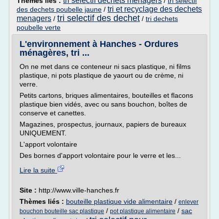
tri selectif dechets menagers
Thèmes liés :
/
tri selectif
tri et recyclage des dechets
des dechets poubelle jaune
/
tri selectif des dechet
menagers
/
/
tri dechets
poubelle verte
L'environnement à Hanches - Ordures
ménagères, tri ...
On ne met dans ce conteneur ni sacs plastique, ni films
plastique, ni pots plastique de yaourt ou de crème, ni
verre.
Petits cartons, briques alimentaires, bouteilles et flacons
plastique bien vidés, avec ou sans bouchon, boîtes de
conserve et canettes.
Magazines, prospectus, journaux, papiers de bureaux
UNIQUEMENT.
L'apport volontaire
Des bornes d'apport volontaire pour le verre et les...
Lire la suite
Site :
http://www.ville-hanches.fr
Thèmes liés :
bouteille plastique vide alimentaire
/
enlever
/
/
sac
bouchon bouteille sac plastique
pot plastique alimentaire