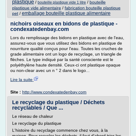
plastique
/
/
bouteille
bouteille plastique vide 1 litre
plastique vide alimentaire
/
fabrication bouteille plastique
emballage bouteille plastique alimentaire
pet
/
nichoirs oiseaux en bidons de plastique -
condexatedenbay.com
Lors du remplissage des bidons en plastique avec de l'eau,
assurez-vous que vous utilisez des bidons en plastique de
nourriture qualité conçus pour l'eau. Toutes les cruches de
grade alimentaire ont un logo de recyclage, un triangle de
flèches. Le type indiqué par la santé consciente est le
polyéthylène haute densité. Ceux-ci ont plastique opaque
ou non-clear avec un n ° 2 dans le logo...
Lire la suite
Site :
http://www.condexatedenbay.com
Le recyclage du plastique / Déchets
recyclables / Que ...
Le réseau de chaleur
Le recyclage du plastique
L'histoire du recyclage commence chez vous, à la
maison. Pour recycler les déchets, il faut d'abord trier les