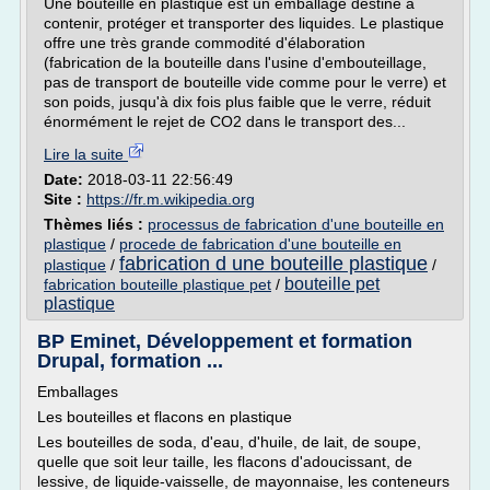
Une bouteille en plastique est un emballage destiné à
contenir, protéger et transporter des liquides. Le plastique
offre une très grande commodité d'élaboration
(fabrication de la bouteille dans l'usine d'embouteillage,
pas de transport de bouteille vide comme pour le verre) et
son poids, jusqu'à dix fois plus faible que le verre, réduit
énormément le rejet de CO2 dans le transport des...
Lire la suite
Date:
2018-03-11 22:56:49
Site :
https://fr.m.wikipedia.org
Thèmes liés :
processus de fabrication d'une bouteille en
plastique
/
procede de fabrication d'une bouteille en
fabrication d une bouteille plastique
plastique
/
/
bouteille pet
fabrication bouteille plastique pet
/
plastique
BP Eminet, Développement et formation
Drupal, formation ...
Emballages
Les bouteilles et flacons en plastique
Les bouteilles de soda, d'eau, d'huile, de lait, de soupe,
quelle que soit leur taille, les flacons d'adoucissant, de
lessive, de liquide-vaisselle, de mayonnaise, les conteneurs