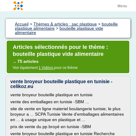
Menu
Accueil
>
Thèmes & articles : sac plastique
>
bouteille
plastique alimentaire
>
bouteille plastique vide
alimentaire
Articles sélectionnés pour le thème :
bouteille plastique vide alimentaire
75 articles
→
Voir également
1 Vidéos
pour ce thème
vente broyeur bouteille plastique en tunisie -
celikoz.eu
vente broyeur bouteille plastique en tunisie
vente des emballages en tunisie -SBM ...
site de vente en ligne materiel boulangerie tunisie; le plus
broyeur a ... SCPA Tunisie Vente d'emballages alimentaires
en ... à usage unique en plastique et ...
prix de vente du pp broyé en tunisie -SBM
vente broyeur bouteille plastique en tunisie Recherche