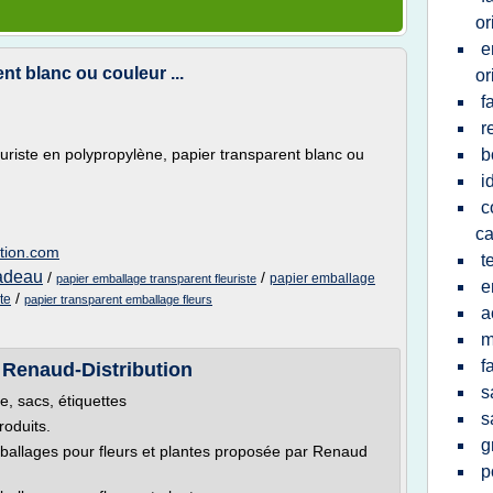
or
e
nt blanc ou couleur ...
or
f
r
uriste en polypropylène, papier transparent blanc ou
b
i
c
c
ction.com
t
cadeau
/
/
papier emballage
papier emballage transparent fleuriste
e
/
te
papier transparent emballage fleurs
a
m
f
- Renaud-Distribution
s
, sacs, étiquettes
s
roduits.
g
ballages pour fleurs et plantes proposée par Renaud
p