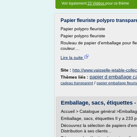
Voir également
23 Vidéos
pour ce thème
Papier fleuriste polypro transpare
Papier polypro fleuriste
Papier polypro fleuriste
Rouleau de papier d'emballage pour fle
couleur....
Lire la suite
Site :
http://www.vaisselle-jetable-colle
papier d emballage 
Thèmes liés :
/
cadeau transparent
papier emballage fleuris
Emballage, sacs, étiquettes 
Accueil > Catalogue général >Emballage
Emballage, sacs, étiquettes Il y a 233 p
Découvrez la sélection de papiers d'em
Distribution à ses clients...