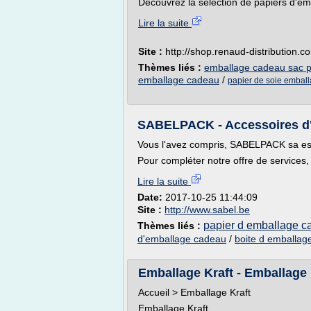
Découvrez la sélection de papiers d'emb
Lire la suite
Site :
http://shop.renaud-distribution.c
Thèmes liés :
emballage cadeau sac p
emballage cadeau
/
papier de soie embal
SABELPACK - Accessoires d'e
Vous l'avez compris, SABELPACK sa est 
Pour compléter notre offre de services,
Lire la suite
Date:
2017-10-25 11:44:09
Site :
http://www.sabel.be
papier d emballage 
Thèmes liés :
d'emballage cadeau
/
boite d emballag
Emballage Kraft - Emballag
Accueil > Emballage Kraft
Emballage Kraft