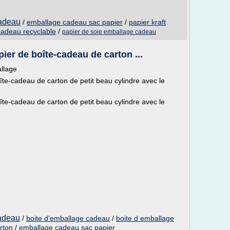
cadeau
/
emballage cadeau sac papier
/
papier kraft
cadeau recyclable
/
papier de soie emballage cadeau
ier de boîte-cadeau de carton ...
llage
te-cadeau de carton de petit beau cylindre avec le
te-cadeau de carton de petit beau cylindre avec le
cadeau
/
boite d'emballage cadeau
/
boite d emballage
rton
/
emballage cadeau sac papier