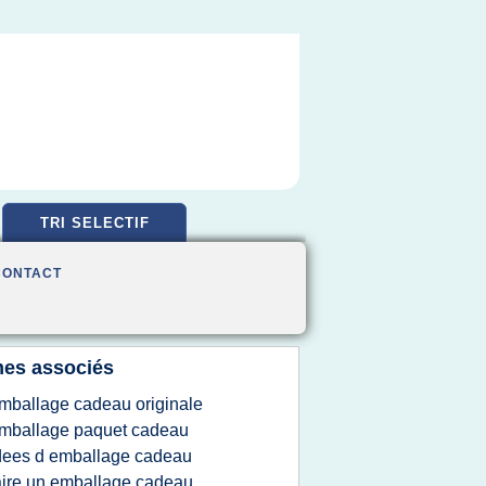
TRI SELECTIF
CONTACT
es associés
mballage cadeau originale
mballage paquet cadeau
dees d emballage cadeau
aire un emballage cadeau