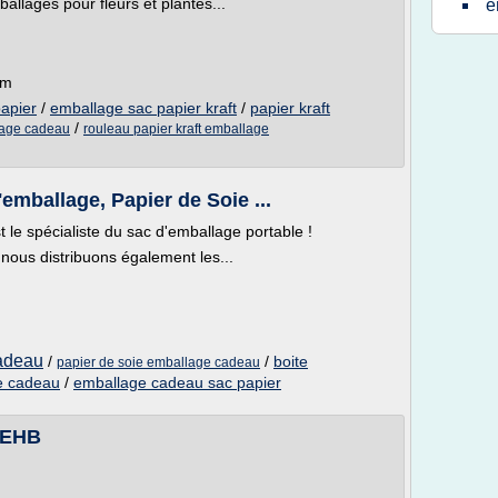
allages pour fleurs et plantes...
e
om
apier
/
emballage sac papier kraft
/
papier kraft
/
lage cadeau
rouleau papier kraft emballage
mballage, Papier de Soie ...
le spécialiste du sac d'emballage portable !
 nous distribuons également les...
cadeau
/
/
boite
papier de soie emballage cadeau
e cadeau
/
emballage cadeau sac papier
e EHB