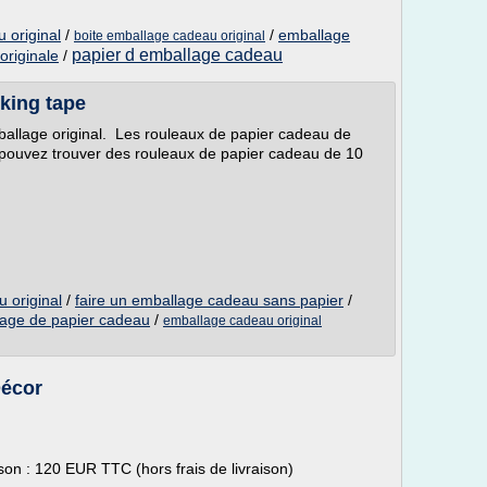
 original
/
/
emballage
boite emballage cadeau original
papier d emballage cadeau
originale
/
king tape
ballage original. Les rouleaux de papier cadeau de
pouvez trouver des rouleaux de papier cadeau de 10
 original
/
faire un emballage cadeau sans papier
/
age de papier cadeau
/
emballage cadeau original
Décor
n : 120 EUR TTC (hors frais de livraison)