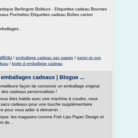
stique Berlingots Bolducs - Etiquettes cadeau Bourses
eaux Pochettes Etiquettes cadeau Boîtes carton
mballages...
cadeau
/
emballage cadeau sac papier
/
papier de soie
deau
/
boite d emballage cadeau
 emballages cadeaux | Blogue ...
 meilleure façon de concevoir un emballage original
r des cadeaux personnalisés !
 vous êtes habile avec une machine à coudre, vous
s sacs cadeaux pour une touche supplémentaire
ce pour vous aider à démarrer .
ogique: les magasins comme Fish Lips Paper Design et
t de...