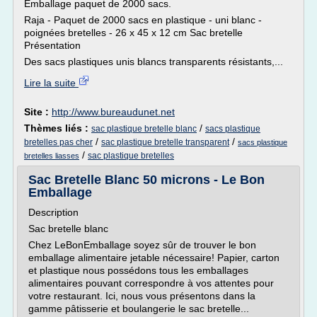
Emballage paquet de 2000 sacs.
Raja - Paquet de 2000 sacs en plastique - uni blanc -
poignées bretelles - 26 x 45 x 12 cm Sac bretelle
Présentation
Des sacs plastiques unis blancs transparents résistants,...
Lire la suite
Site :
http://www.bureaudunet.net
Thèmes liés :
/
sac plastique bretelle blanc
sacs plastique
/
/
bretelles pas cher
sac plastique bretelle transparent
sacs plastique
/
sac plastique bretelles
bretelles liasses
Sac Bretelle Blanc 50 microns - Le Bon
Emballage
Description
Sac bretelle blanc
Chez LeBonEmballage soyez sûr de trouver le bon
emballage alimentaire jetable nécessaire! Papier, carton
et plastique nous possédons tous les emballages
alimentaires pouvant correspondre à vos attentes pour
votre restaurant. Ici, nous vous présentons dans la
gamme pâtisserie et boulangerie le sac bretelle...