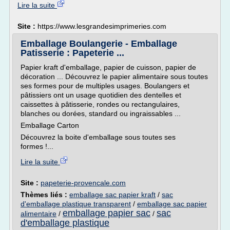
Lire la suite
Site :
https://www.lesgrandesimprimeries.com
Emballage Boulangerie - Emballage
Patisserie : Papeterie ...
Papier kraft d'emballage, papier de cuisson, papier de
décoration ... Découvrez le papier alimentaire sous toutes
ses formes pour de multiples usages. Boulangers et
pâtissiers ont un usage quotidien des dentelles et
caissettes à pâtisserie, rondes ou rectangulaires,
blanches ou dorées, standard ou ingraissables ...
Emballage Carton
Découvrez la boite d'emballage sous toutes ses
formes !...
Lire la suite
Site :
papeterie-provencale.com
Thèmes liés :
emballage sac papier kraft
/
sac
d'emballage plastique transparent
/
emballage sac papier
emballage papier sac
sac
alimentaire
/
/
d'emballage plastique