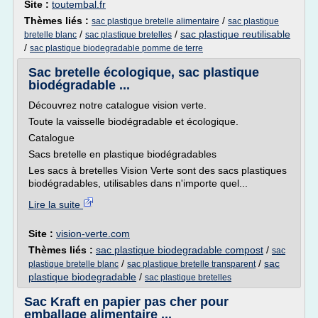
Site :
toutembal.fr
Thèmes liés :
/
sac plastique bretelle alimentaire
sac plastique
/
/
sac plastique reutilisable
bretelle blanc
sac plastique bretelles
/
sac plastique biodegradable pomme de terre
Sac bretelle écologique, sac plastique
biodégradable ...
Découvrez notre catalogue vision verte.
Toute la vaisselle biodégradable et écologique.
Catalogue
Sacs bretelle en plastique biodégradables
Les sacs à bretelles Vision Verte sont des sacs plastiques
biodégradables, utilisables dans n'importe quel...
Lire la suite
Site :
vision-verte.com
Thèmes liés :
sac plastique biodegradable compost
/
sac
/
/
sac
plastique bretelle blanc
sac plastique bretelle transparent
plastique biodegradable
/
sac plastique bretelles
Sac Kraft en papier pas cher pour
emballage alimentaire ...