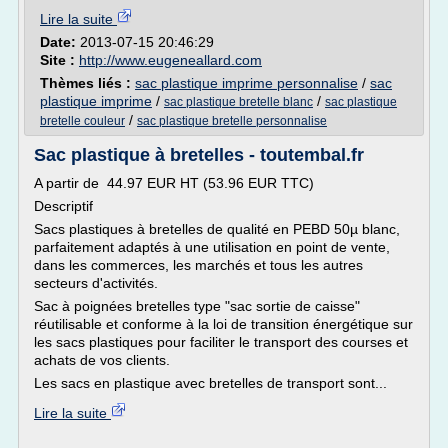
Lire la suite
Date:
2013-07-15 20:46:29
Site :
http://www.eugeneallard.com
Thèmes liés :
sac plastique imprime personnalise
/
sac
plastique imprime
/
/
sac plastique bretelle blanc
sac plastique
/
bretelle couleur
sac plastique bretelle personnalise
Sac plastique à bretelles - toutembal.fr
A partir de 44.97 EUR HT (53.96 EUR TTC)
Descriptif
Sacs plastiques à bretelles de qualité en PEBD 50µ blanc,
parfaitement adaptés à une utilisation en point de vente,
dans les commerces, les marchés et tous les autres
secteurs d'activités.
Sac à poignées bretelles type "sac sortie de caisse"
réutilisable et conforme à la loi de transition énergétique sur
les sacs plastiques pour faciliter le transport des courses et
achats de vos clients.
Les sacs en plastique avec bretelles de transport sont...
Lire la suite