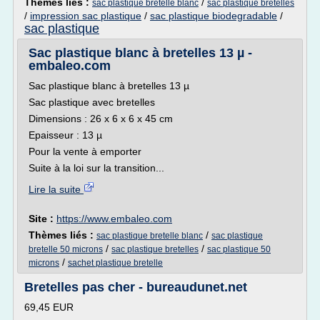
Thèmes liés :
/
sac plastique bretelle blanc
sac plastique bretelles
/
impression sac plastique
/
sac plastique biodegradable
/
sac plastique
Sac plastique blanc à bretelles 13 µ -
embaleo.com
Sac plastique blanc à bretelles 13 µ
Sac plastique avec bretelles
Dimensions : 26 x 6 x 6 x 45 cm
Epaisseur : 13 µ
Pour la vente à emporter
Suite à la loi sur la transition...
Lire la suite
Site :
https://www.embaleo.com
Thèmes liés :
/
sac plastique bretelle blanc
sac plastique
/
/
bretelle 50 microns
sac plastique bretelles
sac plastique 50
/
microns
sachet plastique bretelle
Bretelles pas cher - bureaudunet.net
69,45 EUR