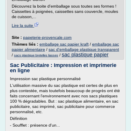
Découvrez la boite d'emballage sous toutes ses formes !
Caissettes à poignées, caissettes sans couvercle, moules
de cuisson,...
Lire la suite
Site :
papeterie-provencale.com
Thèmes liés :
emballage sac papier kraft
/
emballage sac
papier alimentaire
/
sac d'emballage plastique transparent
sac plastique papier
/
/
sacs plastique bretelles liasses
Sac Publicitaire : Impression et imprimerie
en ligne
Impression sac plastique personnalisé
L'utilisation massive du sac plastique est certes de plus en
plus contestée, mais toutefois beaucoup de progrès ont été
faits concernant l'environnement avec nos sacs plastiques
100 % dégradables. But : sac plastique alimentaire, en sac
publicitaire, sac imprimé, sac publicitaire pour commerce
personnalisé, etc.
Définition
- Soufflet : présence d'un...