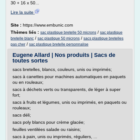
30 + 16 x 50...
Lire la suite
Site :
https://www.embunic.com
Thèmes liés :
/
sac plastique bretelle 50 microns
sac plastique
/
/
bretelle blanc
sac plastique 50 microns
sacs plastique bretelles
/
pas cher
sac plastique bretelle personnalise
Eugene Allard | Nos produits | Sacs de
toutes sortes
sacs bretelles, blancs, couleurs, unis ou imprimés;
sacs à canettes pour machines automatiques en paquets
ou en rouleaux;
sacs à déchets verts ou transparents, de léger à super
fort;
sacs à fruits et légumes, unis ou imprimés, en paquets ou
rouleaux;
sacs déli;
sacs poly blancs pour crème glacée;
feuilles ventilées salade ou raisins;
sacs à pain, unis ou imprimés, réguliers, ...