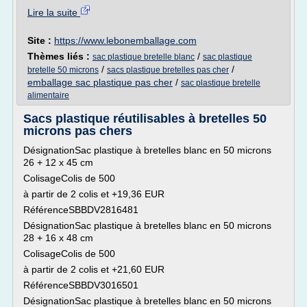
Lire la suite
Site :
https://www.lebonemballage.com
Thèmes liés :
/
sac plastique bretelle blanc
sac plastique
/
/
bretelle 50 microns
sacs plastique bretelles pas cher
emballage sac plastique pas cher
/
sac plastique bretelle
alimentaire
Sacs plastique réutilisables à bretelles 50
microns pas chers
DésignationSac plastique à bretelles blanc en 50 microns
26 + 12 x 45 cm
ColisageColis de 500
à partir de 2 colis et +19,36 EUR
RéférenceSBBDV2816481
DésignationSac plastique à bretelles blanc en 50 microns
28 + 16 x 48 cm
ColisageColis de 500
à partir de 2 colis et +21,60 EUR
RéférenceSBBDV3016501
DésignationSac plastique à bretelles blanc en 50 microns