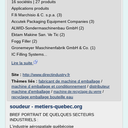
16 sociétés | 27 produits
Applications produits
F.lli Marchisio & C. s.p.a. (3)
Accutek Packaging Equipment Companies (3)
ALWID-Sondermaschinenbau GmbH (2)
Ektam Makine San. Ve Tic (2)
Fogg Filler (2)
Gronemeyer Maschinenfabrik GmbH & Co. (1)
IC Filling Systems...
Lire la suite
Site :
http://www.directindustry.fr
Thèmes liés :
fabricant de machine d emballage
/
machine d emballage et conditionnement
/
distributeur
machine d'emballage
/
/
machine de recyclage du verre
recyclage emballage bouteille eau
soudeur - metiers-quebec.org
BREF PORTRAIT DE QUELQUES SECTEURS
INDUSTRIELS :
L'industrie aérospatiale québécoise