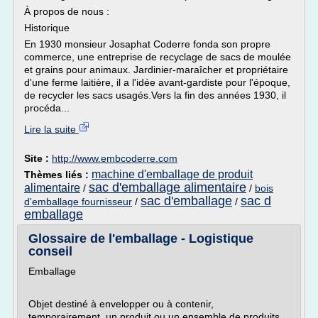
À propos de nous :
Historique
En 1930 monsieur Josaphat Coderre fonda son propre
commerce, une entreprise de recyclage de sacs de moulée
et grains pour animaux. Jardinier-maraîcher et propriétaire
d'une ferme laitière, il a l'idée avant-gardiste pour l'époque,
de recycler les sacs usagés.Vers la fin des années 1930, il
procéda...
Lire la suite
Site :
http://www.embcoderre.com
machine d'emballage de produit
Thèmes liés :
sac d'emballage alimentaire
alimentaire
/
/
bois
sac d'emballage
sac d
d'emballage fournisseur
/
/
emballage
Glossaire de l'emballage - Logistique
conseil
Emballage
Objet destiné à envelopper ou à contenir,
temporairement, un produit ou un ensemble de produits