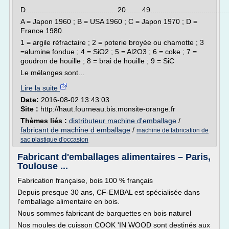
D.............................................20........49....................................
A = Japon 1960 ; B = USA 1960 ; C = Japon 1970 ; D =
France 1980.
1 = argile réfractaire ; 2 = poterie broyée ou chamotte ; 3
=alumine fondue ; 4 = SiO2 ; 5 = Al2O3 ; 6 = coke ; 7 =
goudron de houille ; 8 = brai de houille ; 9 = SiC
Le mélanges sont...
Lire la suite
Date:
2016-08-02 13:43:03
Site :
http://haut.fourneau.bis.monsite-orange.fr
Thèmes liés :
distributeur machine d'emballage
/
fabricant de machine d emballage
/
machine de fabrication de
sac plastique d'occasion
Fabricant d'emballages alimentaires – Paris,
Toulouse ...
Fabrication française, bois 100 % français
Depuis presque 30 ans, CF-EMBAL est spécialisée dans
l'emballage alimentaire en bois.
Nous sommes fabricant de barquettes en bois naturel
Nos moules de cuisson COOK 'IN WOOD sont destinés aux