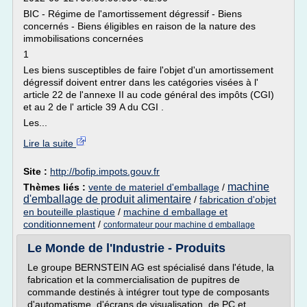
BIC - Régime de l'amortissement dégressif - Biens
concernés - Biens éligibles en raison de la nature des
immobilisations concernées
1
Les biens susceptibles de faire l'objet d'un amortissement
dégressif doivent entrer dans les catégories visées à l'
article 22 de l'annexe II au code général des impôts (CGI)
et au 2 de l' article 39 A du CGI .
Les...
Lire la suite
Site :
http://bofip.impots.gouv.fr
machine
Thèmes liés :
vente de materiel d'emballage
/
d'emballage de produit alimentaire
/
fabrication d'objet
en bouteille plastique
/
machine d emballage et
conditionnement
/
conformateur pour machine d emballage
Le Monde de l'Industrie - Produits
Le groupe BERNSTEIN AG est spécialisé dans l'étude, la
fabrication et la commercialisation de pupitres de
commande destinés à intégrer tout type de composants
d'automatisme, d'écrans de visualisation, de PC et