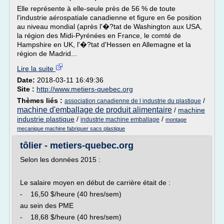
Elle représente à elle-seule près de 56 % de toute
l'industrie aérospatiale canadienne et figure en 6e position
au niveau mondial (après l'�?tat de Washington aux USA,
la région des Midi-Pyrénées en France, le comté de
Hampshire en UK, l'�?tat d'Hessen en Allemagne et la
région de Madrid...
Lire la suite
Date:
2018-03-11 16:49:36
Site :
http://www.metiers-quebec.org
Thèmes liés :
/
association canadienne de l industrie du plastique
machine d'emballage de produit alimentaire
/
machine
industrie plastique
/
/
industrie machine emballage
montage
mecanique machine fabriquer sacs plastique
tôlier - metiers-quebec.org
Selon les données 2015 :
Le salaire moyen en début de carrière était de :
- 16,50 $/heure (40 hres/sem)
au sein des PME
- 18,68 $/heure (40 hres/sem)