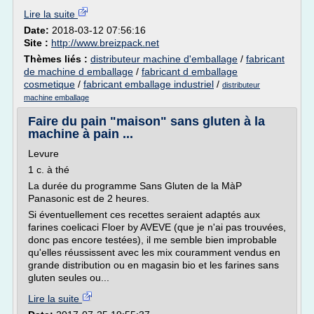
Lire la suite
Date:
2018-03-12 07:56:16
Site :
http://www.breizpack.net
Thèmes liés :
distributeur machine d'emballage
/
fabricant
de machine d emballage
/
fabricant d emballage
cosmetique
/
fabricant emballage industriel
/
distributeur
machine emballage
Faire du pain "maison" sans gluten à la
machine à pain ...
Levure
1 c. à thé
La durée du programme Sans Gluten de la MàP
Panasonic est de 2 heures.
Si éventuellement ces recettes seraient adaptés aux
farines coelicaci Floer by AVEVE (que je n'ai pas trouvées,
donc pas encore testées), il me semble bien improbable
qu'elles réussissent avec les mix couramment vendus en
grande distribution ou en magasin bio et les farines sans
gluten seules ou...
Lire la suite