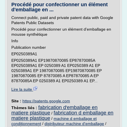
Procédé pour confectionner un élément
d'emballage en ...
Connect public, paid and private patent data with Google
Patents Public Datasets
Procédé pour confectionner un élément d'emballage en
mousse synthétique
Info
Publication number
EP0250389A1
EP0250389A1 EP19870870085 EP87870085A
EP0250389A1 EP 0250389 A1 EP0250389 A1 EP
0250389A1 EP 19870870085 EP19870870085 EP
19870870085 EP 87870085 A EP87870085 A EP
87870085A EP 0250389 A1 EP0250389 A1 EP...
Lire la suite
Site :
https://patents.google.com
fabrication d'emballage en
Thèmes liés :
matiere plastique
fabrication d emballage en
/
matiere plastique
/
machine d emballage et
conditionnement
/
distributeur machine d'emballage
/