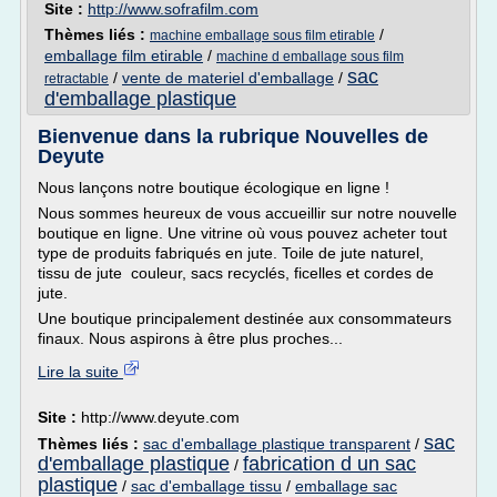
Site :
http://www.sofrafilm.com
Thèmes liés :
/
machine emballage sous film etirable
emballage film etirable
/
machine d emballage sous film
sac
/
vente de materiel d'emballage
/
retractable
d'emballage plastique
Bienvenue dans la rubrique Nouvelles de
Deyute
Nous lançons notre boutique écologique en ligne !
Nous sommes heureux de vous accueillir sur notre nouvelle
boutique en ligne. Une vitrine où vous pouvez acheter tout
type de produits fabriqués en jute. Toile de jute naturel,
tissu de jute couleur, sacs recyclés, ficelles et cordes de
jute.
Une boutique principalement destinée aux consommateurs
finaux. Nous aspirons à être plus proches...
Lire la suite
Site :
http://www.deyute.com
sac
Thèmes liés :
sac d'emballage plastique transparent
/
d'emballage plastique
fabrication d un sac
/
plastique
/
sac d'emballage tissu
/
emballage sac