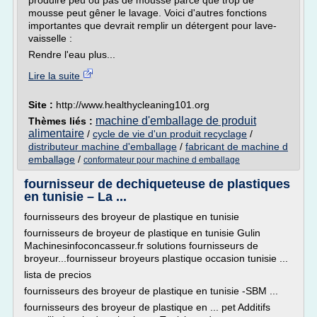
produire peu ou pas de mousse parce que trop de
mousse peut gêner le lavage. Voici d'autres fonctions
importantes que devrait remplir un détergent pour lave-
vaisselle :
Rendre l'eau plus...
Lire la suite
Site :
http://www.healthycleaning101.org
machine d'emballage de produit
Thèmes liés :
alimentaire
/
cycle de vie d'un produit recyclage
/
distributeur machine d'emballage
/
fabricant de machine d
emballage
/
conformateur pour machine d emballage
fournisseur de dechiqueteuse de plastiques
en tunisie – La ...
fournisseurs des broyeur de plastique en tunisie
fournisseurs de broyeur de plastique en tunisie Gulin
Machinesinfoconcasseur.fr solutions fournisseurs de
broyeur...fournisseur broyeurs plastique occasion tunisie ...
lista de precios
fournisseurs des broyeur de plastique en tunisie -SBM ...
fournisseurs des broyeur de plastique en ... pet Additifs