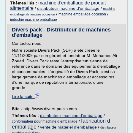
machine d'emballage de produit
Thèmes liés :
alimentaire
/
distributeur machine d'emballage
/
machine
/
/
machine emballage occasion
emballage alimentaire occasion
industrie machine emballage
Divers pack - Distributeur de machines
d'emballage
Contactez nous
Notre société Divers Pack (SDP) a été créée le
11/11/2009 par son gérant et fondateur M. Mohamed Ali
Zouari. Divers Pack reste l'entreprise tunisienne de
référence dans le domaine des équipements d'emballage
et consommables. L'originalité de Divers Pack, c'est sa
large gamme de machines d'emballage et accessoires
d'une marque de réputation internationale, d'une
grande...
Lire la suite
Site :
http://www.divers-packs.com
Thèmes liés :
distributeur machine d'emballage
/
fabrication d
/
conformateur pour machine d emballage
emballage
/
vente de materiel d'emballage
/
distributeur
machine emballage