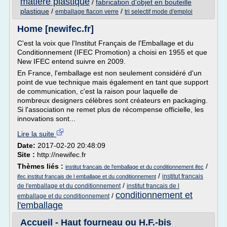
matiere plastique
/
fabrication d'objet en bouteille
plastique
/
/
emballage flacon verre
tri selectif mode d'emploi
Home [newifec.fr]
C'est la voix que l'Institut Français de l'Emballage et du
Conditionnement (IFEC Promotion) a choisi en 1955 et que
New IFEC entend suivre en 2009.
En France, l'emballage est non seulement considéré d'un
point de vue technique mais également en tant que support
de communication, c'est la raison pour laquelle de
nombreux designers célèbres sont créateurs en packaging.
Si l'association ne remet plus de récompense officielle, les
innovations sont...
Lire la suite
Date:
2017-02-20 20:48:09
Site :
http://newifec.fr
Thèmes liés :
/
institut francais de l'emballage et du conditionnement ifec
/
institut francais
ifec institut francais de l emballage et du conditionnement
/
de l'emballage et du conditionnement
institut francais de l
conditionnement et
/
emballage et du conditionnement
l'emballage
Accueil - Haut fourneau ou H.F.-bis