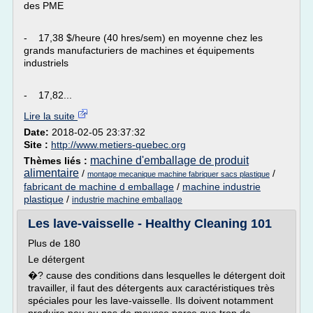
des PME
- 17,38 $/heure (40 hres/sem) en moyenne chez les
grands manufacturiers de machines et équipements
industriels
- 17,82...
Lire la suite
Date:
2018-02-05 23:37:32
Site :
http://www.metiers-quebec.org
machine d'emballage de produit
Thèmes liés :
alimentaire
/
/
montage mecanique machine fabriquer sacs plastique
fabricant de machine d emballage
/
machine industrie
plastique
/
industrie machine emballage
Les lave-vaisselle - Healthy Cleaning 101
Plus de 180
Le détergent
�? cause des conditions dans lesquelles le détergent doit
travailler, il faut des détergents aux caractéristiques très
spéciales pour les lave-vaisselle. Ils doivent notamment