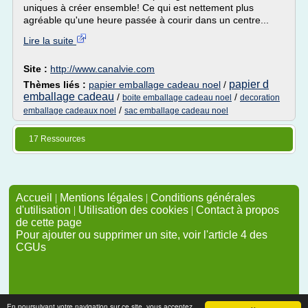
uniques à créer ensemble! Ce qui est nettement plus
agréable qu'une heure passée à courir dans un centre...
Lire la suite
Site :
http://www.canalvie.com
papier d
Thèmes liés :
papier emballage cadeau noel
/
emballage cadeau
/
/
boite emballage cadeau noel
decoration
/
emballage cadeaux noel
sac emballage cadeau noel
17 Ressources
Accueil
|
Mentions légales
|
Conditions générales
d'utilisation
|
Utilisation des cookies
|
Contact à propos
de cette page
Pour ajouter ou supprimer un site, voir l'article 4 des
CGUs
En poursuivant votre navigation sur ce site, vous acceptez