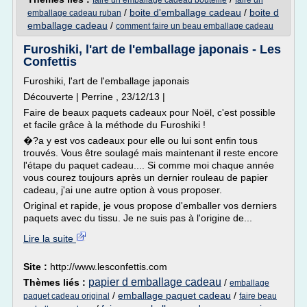
faire un emballage cadeau bouteille
faire un
/
boite d'emballage cadeau
/
boite d
emballage cadeau ruban
emballage cadeau
/
comment faire un beau emballage cadeau
Furoshiki, l'art de l'emballage japonais - Les
Confettis
Furoshiki, l'art de l'emballage japonais
Découverte | Perrine , 23/12/13 |
Faire de beaux paquets cadeaux pour Noël, c'est possible
et facile grâce à la méthode du Furoshiki !
�?a y est vos cadeaux pour elle ou lui sont enfin tous
trouvés. Vous être soulagé mais maintenant il reste encore
l'étape du paquet cadeau.... Si comme moi chaque année
vous courez toujours après un dernier rouleau de papier
cadeau, j'ai une autre option à vous proposer.
Original et rapide, je vous propose d'emballer vos derniers
paquets avec du tissu. Je ne suis pas à l'origine de...
Lire la suite
Site :
http://www.lesconfettis.com
papier d emballage cadeau
Thèmes liés :
/
emballage
/
emballage paquet cadeau
/
paquet cadeau original
faire beau