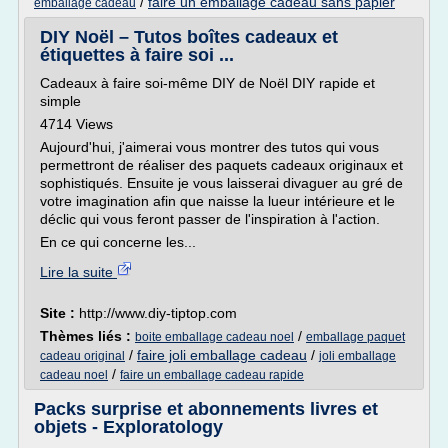
/
faire un emballage cadeau sans papier
emballage cadeau
DIY Noël – Tutos boîtes cadeaux et
étiquettes à faire soi ...
Cadeaux à faire soi-même DIY de Noël DIY rapide et
simple
4714 Views
Aujourd'hui, j'aimerai vous montrer des tutos qui vous
permettront de réaliser des paquets cadeaux originaux et
sophistiqués. Ensuite je vous laisserai divaguer au gré de
votre imagination afin que naisse la lueur intérieure et le
déclic qui vous feront passer de l'inspiration à l'action.
En ce qui concerne les...
Lire la suite
Site :
http://www.diy-tiptop.com
Thèmes liés :
/
boite emballage cadeau noel
emballage paquet
/
faire joli emballage cadeau
/
cadeau original
joli emballage
/
cadeau noel
faire un emballage cadeau rapide
Packs surprise et abonnements livres et
objets - Exploratology