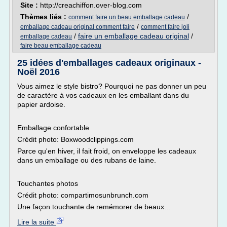
Site :
http://creachiffon.over-blog.com
Thèmes liés :
/
comment faire un beau emballage cadeau
/
emballage cadeau original comment faire
comment faire joli
/
faire un emballage cadeau original
/
emballage cadeau
faire beau emballage cadeau
25 idées d'emballages cadeaux originaux -
Noël 2016
Vous aimez le style bistro? Pourquoi ne pas donner un peu
de caractère à vos cadeaux en les emballant dans du
papier ardoise.
Emballage confortable
Crédit photo: Boxwoodclippings.com
Parce qu'en hiver, il fait froid, on enveloppe les cadeaux
dans un emballage ou des rubans de laine.
Touchantes photos
Crédit photo: compartimosunbrunch.com
Une façon touchante de remémorer de beaux...
Lire la suite