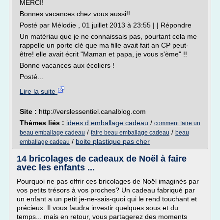
MERCI!
Bonnes vacances chez vous aussi!!
Posté par Mélodie , 01 juillet 2013 à 23:55 | | Répondre
Un matériau que je ne connaissais pas, pourtant cela me
rappelle un porte clé que ma fille avait fait an CP peut-
être! elle avait écrit "Maman et papa, je vous s'ème" !!
Bonne vacances aux écoliers !
Posté...
Lire la suite
Site :
http://verslessentiel.canalblog.com
Thèmes liés :
idees d emballage cadeau
/
comment faire un
/
/
beau emballage cadeau
faire beau emballage cadeau
beau
/
boite plastique pas cher
emballage cadeau
14 bricolages de cadeaux de Noël à faire
avec les enfants ...
Pourquoi ne pas offrir ces bricolages de Noël imaginés par
vos petits trésors à vos proches? Un cadeau fabriqué par
un enfant a un petit je-ne-sais-quoi qui le rend touchant et
précieux. Il vous faudra investir quelques sous et du
temps... mais en retour, vous partagerez des moments