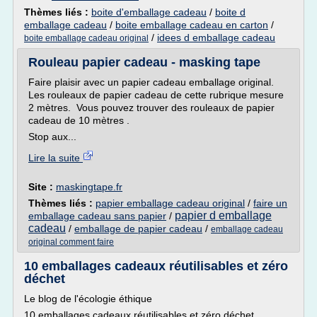
Thèmes liés :
boite d'emballage cadeau
/
boite d
emballage cadeau
/
boite emballage cadeau en carton
/
/
idees d emballage cadeau
boite emballage cadeau original
Rouleau papier cadeau - masking tape
Faire plaisir avec un papier cadeau emballage original.
Les rouleaux de papier cadeau de cette rubrique mesure
2 mètres. Vous pouvez trouver des rouleaux de papier
cadeau de 10 mètres .
Stop aux...
Lire la suite
Site :
maskingtape.fr
Thèmes liés :
papier emballage cadeau original
/
faire un
papier d emballage
emballage cadeau sans papier
/
cadeau
/
emballage de papier cadeau
/
emballage cadeau
original comment faire
10 emballages cadeaux réutilisables et zéro
déchet
Le blog de l'écologie éthique
10 emballages cadeaux réutilisables et zéro déchet