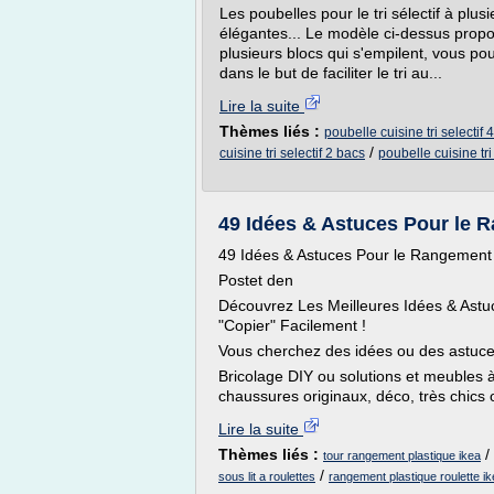
Les poubelles pour le tri sélectif à plu
élégantes... Le modèle ci-dessus prop
plusieurs blocs qui s'empilent, vous p
dans le but de faciliter le tri au...
Lire la suite
Thèmes liés :
poubelle cuisine tri selectif 
/
cuisine tri selectif 2 bacs
poubelle cuisine tri
49 Idées & Astuces Pour le
49 Idées & Astuces Pour le Rangemen
Postet den
Découvrez Les Meilleures Idées & Ast
"Copier" Facilement !
Vous cherchez des idées ou des astuce
Bricolage DIY ou solutions et meubles
chaussures originaux, déco, très chics 
Lire la suite
Thèmes liés :
/
tour rangement plastique ikea
/
sous lit a roulettes
rangement plastique roulette i