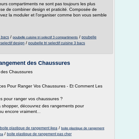
sieurs compartiments ne sont pas toujours les plus
ose de combiner design et praticité. Composée de
ouvez la moduler et l'organiser comme bon vous semble
/
/
4 bacs
poubelle
poubelle cuisine tri selectif 3 compartiments
/
 selectif design
poubelle tri selectif cuisine 3 bacs
 Rangement des Chaussures
t des Chaussures
uces Pour Ranger Vos Chaussures - Et Comment Les
s pour ranger vos chaussures ?
 à shopper, découvrez des rangements pour
ou encore vraiment...
/
boite plastique de rangement ikea
boite plastique de rangement
/
boite plastique de rangement pas cher
kea