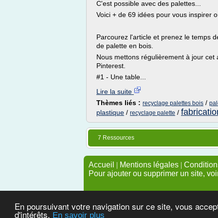
C'est possible avec des palettes...
Voici + de 69 idées pour vous inspirer o
Parcourez l'article et prenez le temps d
de palette en bois.
Nous mettons régulièrement à jour cet ar
Pinterest.
#1 - Une table...
Lire la suite
Thèmes liés :
/
recyclage palettes bois
pal
fabricati
plastique
/
/
recyclage palette
7 Ressources
Accueil
|
Mentions légales
|
Conditions
Pour ajouter ou supprimer un site, voi
En poursuivant votre navigation sur ce site, vous accep
d'intérêts.
En savoir plus