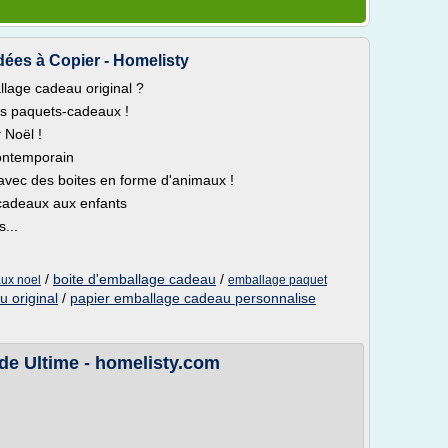
dées à Copier - Homelisty
lage cadeau original ?
os paquets-cadeaux !
 Noël !
contemporain
avec des boites en forme d'animaux !
s cadeaux aux enfants
...
/
boite d'emballage cadeau
/
ux noel
emballage paquet
 original
/
papier emballage cadeau personnalise
de Ultime - homelisty.com