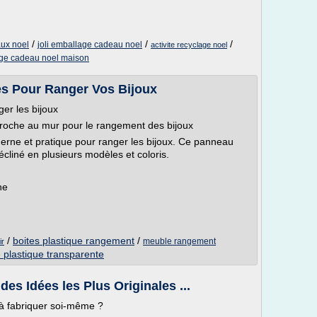
/
/
/
ux noel
joli emballage cadeau noel
activite recyclage noel
ge cadeau noel maison
es Pour Ranger Vos Bijoux
er les bijoux
roche au mur pour le rangement des bijoux
rne et pratique pour ranger les bijoux. Ce panneau
écliné en plusieurs modèles et coloris.
he
/
boites plastique rangement
/
meuble rangement
ir
e plastique transparente
des Idées les Plus Originales ...
 à fabriquer soi-même ?