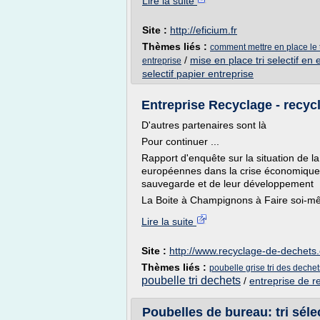
Lire la suite
Site :
http://eficium.fr
Thèmes liés :
comment mettre en place le tr
/
mise en place tri selectif en 
entreprise
selectif papier entreprise
Entreprise Recyclage - recy
D'autres partenaires sont là
Pour continuer ...
Rapport d'enquête sur la situation de la
européennes dans la crise économique et
sauvegarde et de leur développement
La Boite à Champignons à Faire soi-mê
Lire la suite
Site :
http://www.recyclage-de-dechets
Thèmes liés :
poubelle grise tri des dechet
poubelle tri dechets
/
entreprise de r
Poubelles de bureau: tri sélec