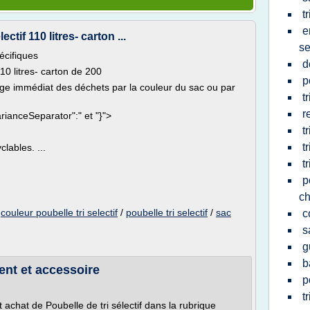
t
e
tif 110 litres- carton ...
se
pécifiques
d
10 litres- carton de 200
p
érage immédiat des déchets par la couleur du sac ou par
t
r
rianceSeparator":" et "}">
t
t
lables. ...
t
p
ch
/
couleur poubelle tri selectif
/
poubelle tri selectif
/
sac
c
s
g
b
gent et accessoire
p
t
t achat de Poubelle de tri sélectif dans la rubrique