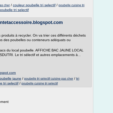
/
couleur poubelle tri selectif
/
pas cher
poubelle cuisine tri
poubelle tri selectif
gentetaccessoire.blogspot.com
 produits à recycler. On va trier ces différents déchets
ans des poubelles ou conteneurs adéquats ou
es bacs du local poubelle. AFFICHE BAC JAUNE LOCAL
I. Le tri sélectif et autres emplacements à...
ogspot.com
poubelle jaune
/
/
tri
poubelle tri selectif cuisine pas cher
 tri selectif
/
poubelle cuisine tri selectif
nement