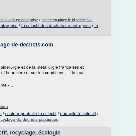
/
i selectif en entreprise
mettre en place le tri selectif en
entreprise
/
tri selectif des dechets en entreprise
/
tri
clage-de-dechets.com
 sidérurgie et de la métallurgie françaises et
 financière et sur les conditions ... de leur
me -...
.com
/
couleur poubelle tri selectif
/
poubelle tri selectif
/
s
ecyclage de dechets plastiques
tif, recyclage, écologie