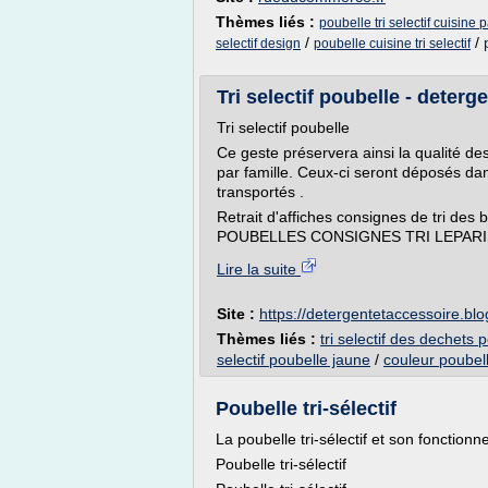
Thèmes liés :
poubelle tri selectif cuisine 
/
/
selectif design
poubelle cuisine tri selectif
Tri selectif poubelle - deter
Tri selectif poubelle
Ce geste préservera ainsi la qualité des
par famille. Ceux-ci seront déposés d
transportés .
Retrait d'affiches consignes de tri d
POUBELLES CONSIGNES TRI LEPARISDUTR
Lire la suite
Site :
https://detergentetaccessoire.bl
Thèmes liés :
tri selectif des dechets 
selectif poubelle jaune
/
couleur poubelle
Poubelle tri-sélectif
La poubelle tri-sélectif et son fonction
Poubelle tri-sélectif