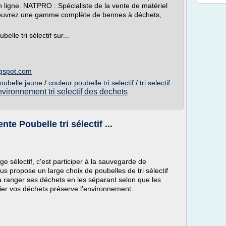
ligne. NATPRO : Spécialiste de la vente de matériel
écouvrez une gamme complète de bennes à déchets,
elle tri sélectif sur...
ogspot.com
poubelle jaune
/
couleur poubelle tri selectif
/
tri selectif
nvironnement tri selectif des dechets
nte Poubelle tri sélectif ...
ge sélectif, c'est participer à la sauvegarde de
propose un large choix de poubelles de tri sélectif
te à ranger ses déchets en les séparant selon que les
ier vos déchets préserve l'environnement...