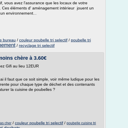
if, vous avez l'assurance que les locaux de votre
s. Ces éléments d' aménagement intérieur jouent un
'un environnement...
de bureau
/
couleur poubelle tri selectif
/
poubelle tri
onnement
/
recyclage tri selectif
f moins chère à 3.60€
hez Gifi au lieu 12EUR
i il faut que ce soit simple, voir même ludique pour les
érente pour chaque type de déchet et des contenants
turer la cuisine de poubelles ?
/
couleur poubelle tri selectif
/
pas cher
poubelle cuisine tri