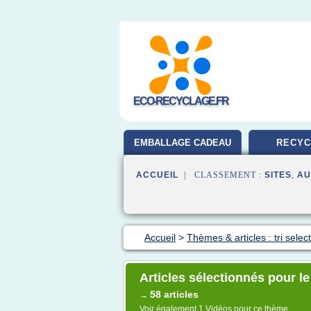
ECO-RECYCLAGE.FR
EMBALLAGE CADEAU
RECYC
ACCUEIL
| CLASSEMENT :
SITES
,
AU
Accueil
>
Thèmes & articles : tri select
Articles sélectionnés pour le
58 articles
→
Voir également
1 Vidéos
pour ce thème