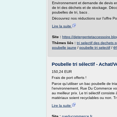
Environnement et demande de devis en 
de tri des déchets et de stockage. D
poubelles de tri, bacs .
Découvrez nos réductions sur l'offre Poub
Lire la suite
Site :
https://detergentetaccessoire.bl
Thèmes liés :
tri selectif des dechets 
e
poubelle jaune
/
poubelle tri selectif
/
Poubelle tri sélectif - Achat/Ve
150,24 EUR
Frais de port offerts !
Parce qu'utiliser un bac poubelle de tria
l'environnement, Rue Du Commerce vous 
au meilleur prix. Le tri sélectif consis
matériaux soient recyclables ou non. Tr
Lire la suite
Site :
rueducommerce.fr