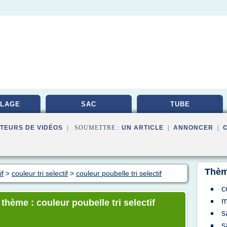
LAGE
SAC
TUBE
TEURS DE VIDÉOS
| SOUMETTRE :
UN ARTICLE
|
ANNONCER
|
Thèm
if
>
couleur tri selectif
>
couleur poubelle tri selectif
c
m
 thème : couleur poubelle tri selectif
s
s