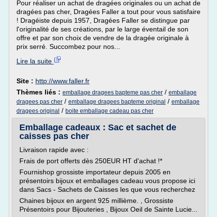
Pour réaliser un achat de dragées originales ou un achat de
dragées pas cher, Dragées Faller a tout pour vous satisfaire
! Dragéiste depuis 1957, Dragées Faller se distingue par
l'originalité de ses créations, par le large éventail de son
offre et par son choix de vendre de la dragée originale à
prix serré. Succombez pour nos...
Lire la suite
Site :
http://www.faller.fr
Thèmes liés :
/
emballage dragees bapteme pas cher
emballage
/
/
dragees pas cher
emballage dragees bapteme original
emballage
/
dragees original
boite emballage cadeau pas cher
Emballage cadeaux : Sac et sachet de
caisses pas cher
Livraison rapide avec :
Frais de port offerts dès 250EUR HT d'achat !*
Fournishop grossiste importateur depuis 2005 en
présentoirs bijoux et emballages cadeau vous propose ici
dans Sacs - Sachets de Caisses les que vous recherchez
Chaines bijoux en argent 925 millième. , Grossiste
Présentoirs pour Bijouteries , Bijoux Oeil de Sainte Lucie...