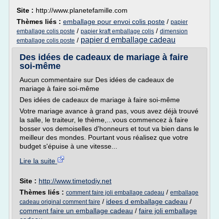
Site :
http://www.planetefamille.com
Thèmes liés :
emballage pour envoi colis poste
/
papier
/
/
emballage colis poste
papier kraft emballage colis
dimension
papier d emballage cadeau
/
emballage colis poste
Des idées de cadeaux de mariage à faire
soi-même
Aucun commentaire sur Des idées de cadeaux de
mariage à faire soi-même
Des idées de cadeaux de mariage à faire soi-même
Votre mariage avance à grand pas, vous avez déjà trouvé
la salle, le traiteur, le thème,...vous commencez à faire
bosser vos demoiselles d'honneurs et tout va bien dans le
meilleur des mondes. Pourtant vous réalisez que votre
budget s'épuise à une vitesse...
Lire la suite
Site :
http://www.timetodiy.net
Thèmes liés :
/
comment faire joli emballage cadeau
emballage
/
idees d emballage cadeau
/
cadeau original comment faire
comment faire un emballage cadeau
/
faire joli emballage