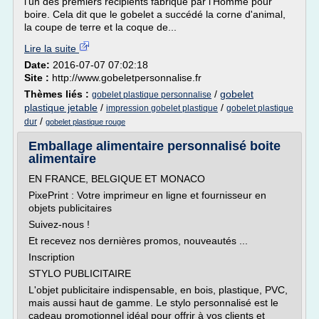
l'un des premiers récipients fabriqué par l'Homme pour
boire. Cela dit que le gobelet a succédé la corne d'animal,
la coupe de terre et la coque de...
Lire la suite
Date:
2016-07-07 07:02:18
Site :
http://www.gobeletpersonnalise.fr
Thèmes liés :
/
gobelet
gobelet plastique personnalise
plastique jetable
/
/
impression gobelet plastique
gobelet plastique
/
dur
gobelet plastique rouge
Emballage alimentaire personnalisé boite
alimentaire
EN FRANCE, BELGIQUE ET MONACO
PixePrint : Votre imprimeur en ligne et fournisseur en
objets publicitaires
Suivez-nous !
Et recevez nos dernières promos, nouveautés ...
Inscription
STYLO PUBLICITAIRE
L'objet publicitaire indispensable, en bois, plastique, PVC,
mais aussi haut de gamme. Le stylo personnalisé est le
cadeau promotionnel idéal pour offrir à vos clients et