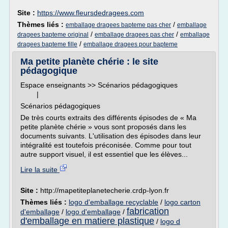
Site :
https://www.fleursdedragees.com
Thèmes liés :
/
emballage dragees bapteme pas cher
emballage
/
/
dragees bapteme original
emballage dragees pas cher
emballage
/
dragees bapteme fille
emballage dragees pour bapteme
Ma petite planète chérie : le site
pédagogique
Espace enseignants >> Scénarios pédagogiques
|
Scénarios pédagogiques
De très courts extraits des différents épisodes de « Ma
petite planète chérie » vous sont proposés dans les
documents suivants. L'utilisation des épisodes dans leur
intégralité est toutefois préconisée. Comme pour tout
autre support visuel, il est essentiel que les élèves...
Lire la suite
Site :
http://mapetiteplanetecherie.crdp-lyon.fr
Thèmes liés :
logo d'emballage recyclable
/
logo carton
fabrication
d'emballage
/
logo d'emballage
/
d'emballage en matiere plastique
/
logo d