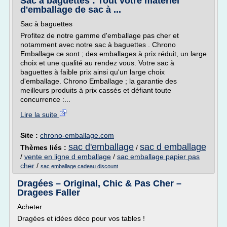
Sac à baguettes : Tout votre matériel
d'emballage de sac à ...
Sac à baguettes
Profitez de notre gamme d'emballage pas cher et
notamment avec notre sac à baguettes . Chrono
Emballage ce sont ; des emballages à prix réduit, un large
choix et une qualité au rendez vous. Votre sac à
baguettes à faible prix ainsi qu'un large choix
d'emballage. Chrono Emballage ; la garantie des
meilleurs produits à prix cassés et défiant toute
concurrence :...
Lire la suite
Site :
chrono-emballage.com
sac d'emballage
sac d emballage
Thèmes liés :
/
/
vente en ligne d emballage
/
sac emballage papier pas
cher
/
sac emballage cadeau discount
Dragées – Original, Chic & Pas Cher –
Dragees Faller
Acheter
Dragées et idées déco pour vos tables !