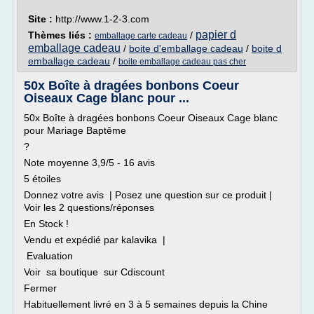
Site :
http://www.1-2-3.com
papier d
Thèmes liés :
/
emballage carte cadeau
emballage cadeau
/
boite d'emballage cadeau
/
boite d
emballage cadeau
/
boite emballage cadeau pas cher
50x Boîte à dragées bonbons Coeur
Oiseaux Cage blanc pour ...
50x Boîte à dragées bonbons Coeur Oiseaux Cage blanc
pour Mariage Baptême
?
Note moyenne 3,9/5 - 16 avis
5 étoiles
Donnez votre avis | Posez une question sur ce produit |
Voir les 2 questions/réponses
En Stock !
Vendu et expédié par kalavika |
Evaluation
Voir sa boutique sur Cdiscount
Fermer
Habituellement livré en 3 à 5 semaines depuis la Chine