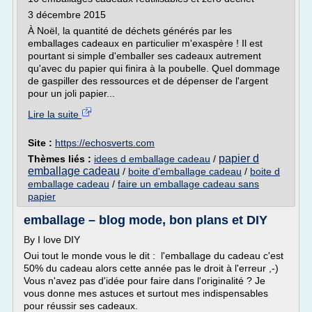
3 décembre 2015
À Noël, la quantité de déchets générés par les
emballages cadeaux en particulier m'exaspère ! Il est
pourtant si simple d'emballer ses cadeaux autrement
qu'avec du papier qui finira à la poubelle. Quel dommage
de gaspiller des ressources et de dépenser de l'argent
pour un joli papier...
Lire la suite
Site :
https://echosverts.com
papier d
Thèmes liés :
idees d emballage cadeau
/
emballage cadeau
/
boite d'emballage cadeau
/
boite d
emballage cadeau
/
faire un emballage cadeau sans
papier
emballage – blog mode, bon plans et DIY
By I love DIY
Oui tout le monde vous le dit : l'emballage du cadeau c'est
50% du cadeau alors cette année pas le droit à l'erreur ,-)
Vous n'avez pas d'idée pour faire dans l'originalité ? Je
vous donne mes astuces et surtout mes indispensables
pour réussir ses cadeaux.