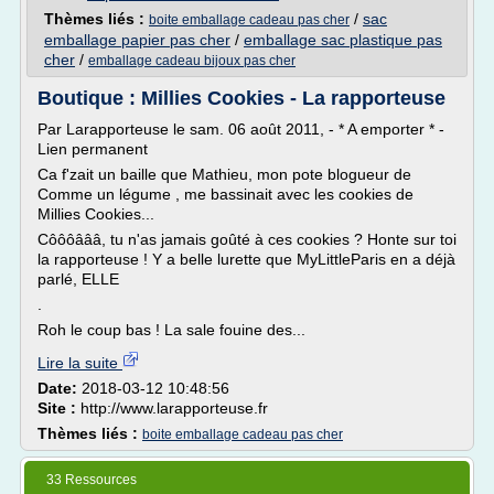
Thèmes liés :
/
sac
boite emballage cadeau pas cher
emballage papier pas cher
/
emballage sac plastique pas
cher
/
emballage cadeau bijoux pas cher
Boutique : Millies Cookies - La rapporteuse
Par Larapporteuse le sam. 06 août 2011, - * A emporter * -
Lien permanent
Ca f'zait un baille que Mathieu, mon pote blogueur de
Comme un légume , me bassinait avec les cookies de
Millies Cookies...
Côôôâââ, tu n'as jamais goûté à ces cookies ? Honte sur toi
la rapporteuse ! Y a belle lurette que MyLittleParis en a déjà
parlé, ELLE
.
Roh le coup bas ! La sale fouine des...
Lire la suite
Date:
2018-03-12 10:48:56
Site :
http://www.larapporteuse.fr
Thèmes liés :
boite emballage cadeau pas cher
33 Ressources