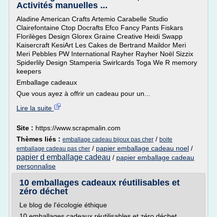
Activités manuelles ...
Aladine American Crafts Artemio Carabelle Studio
Clairefontaine Ctop Docrafts Efco Fancy Pants Fiskars
Florilèges Design Glorex Graine Creative Heidi Swapp
Kaisercraft KesiArt Les Cakes de Bertrand Maildor Meri
Meri Pebbles PW International Rayher Rayher Noël Sizzix
Spiderlily Design Stamperia Swirlcards Toga We R memory
keepers
Emballage cadeaux
Que vous ayez à offrir un cadeau pour un...
Lire la suite
Site :
https://www.scrapmalin.com
Thèmes liés :
/
emballage cadeau bijoux pas cher
boite
/
papier emballage cadeau noel
/
emballage cadeau pas cher
papier d emballage cadeau
/
papier emballage cadeau
personnalise
10 emballages cadeaux réutilisables et
zéro déchet
Le blog de l'écologie éthique
10 emballages cadeaux réutilisables et zéro déchet