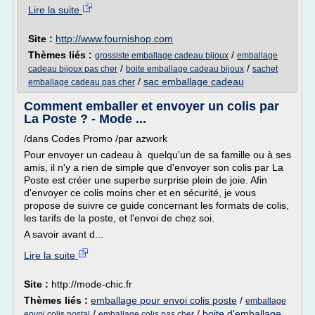
Lire la suite
Site :
http://www.fournishop.com
Thèmes liés :
/
grossiste emballage cadeau bijoux
emballage
/
/
cadeau bijoux pas cher
boite emballage cadeau bijoux
sachet
/
sac emballage cadeau
emballage cadeau pas cher
Comment emballer et envoyer un colis par
La Poste ? - Mode ...
/dans Codes Promo /par azwork
Pour envoyer un cadeau à quelqu'un de sa famille ou à ses
amis, il n'y a rien de simple que d'envoyer son colis par La
Poste est créer une superbe surprise plein de joie. Afin
d'envoyer ce colis moins cher et en sécurité, je vous
propose de suivre ce guide concernant les formats de colis,
les tarifs de la poste, et l'envoi de chez soi.
A savoir avant d...
Lire la suite
Site :
http://mode-chic.fr
Thèmes liés :
emballage pour envoi colis poste
/
emballage
/
/
boite d'emballage
envoi colis postal
emballage colis pas cher