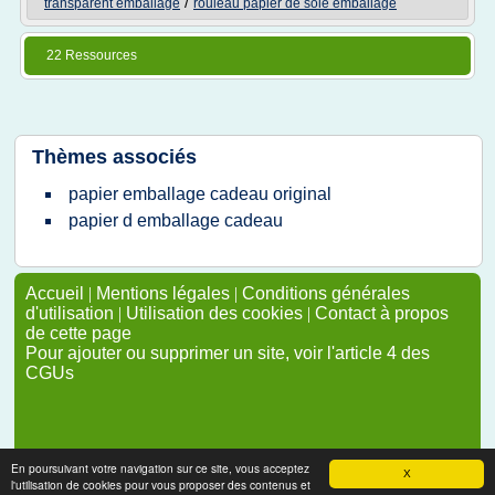
/
transparent emballage
rouleau papier de soie emballage
22 Ressources
Thèmes associés
papier emballage cadeau original
papier d emballage cadeau
Accueil
|
Mentions légales
|
Conditions générales
d'utilisation
|
Utilisation des cookies
|
Contact à propos
de cette page
Pour ajouter ou supprimer un site, voir l'article 4 des
CGUs
En poursuivant votre navigation sur ce site, vous acceptez
X
l'utilisation de cookies pour vous proposer des contenus et