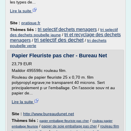
les types de...
Lire la suite
Site :
pratique.fr
tri selectif dechets menagers
Thèmes liés :
/
tri selectif
tri et recyclage des dechets
des dechets poubelle jaune
/
tri selectif des dechet
menagers
/
/
tri dechets
poubelle verte
Papier Fleuriste pas cher - Bureau Net
23,79 EUR
Maildor 495598c rouleau film.
Rouleau de papier fleuriste 25 x 0,70 m. film
polypropyl.egrave;ne transparent 40 microns. Sert
principalement p ur l'emballage. On l'associe souv nt au
papier de...
Lire la suite
Site :
http://www.bureaudunet.net
Thèmes liés :
/
papier emballage fleuriste pas cher
rouleau papier
/
/
papier de soie emballage pas cher
rouleau film
emballage fleuriste