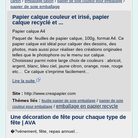
/
/
/
carton
emballage savon
papier de soie couleur pour emballage
papier de soie emballage
Papier calque couleur et irisé, papier
calque recyclé et ...
Papier calque A4
Paquet de feuilles de papier calque, 100g, format A4. Ce
papier calque est idéal pour calquer des dessins, des
photos, mais aussi pour réaliser des créations originales
telles que le photophore ou le menu sur calque.
Choisissez parmi notre large choix de couleurs : abricot,
argent, blanc, bleu ciel, jaune citron, orange, rose, rouge
etc... Ce calque s'imprime facilement...
Lire la suite
Site :
http://www.creapapier.com
Thèmes liés :
/
feuille papier de soie emballage
papier de soie
emballage en papier recycle
/
couleur pour emballage
Une décoration de fête pour chaque type de
fête | AVA
�?vénement, fête, repas annuel...