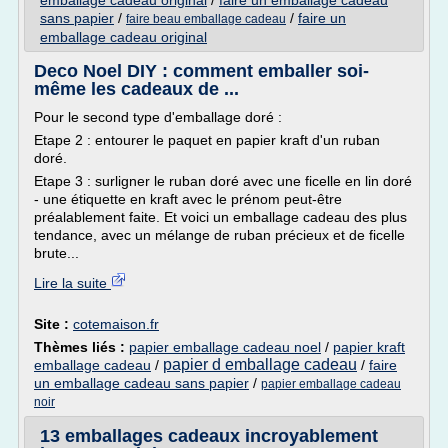
emballage cadeau original
/
faire un emballage cadeau
sans papier
/
/
faire un
faire beau emballage cadeau
emballage cadeau original
Deco Noel DIY : comment emballer soi-
même les cadeaux de ...
Pour le second type d'emballage doré :
Etape 2 : entourer le paquet en papier kraft d'un ruban
doré.
Etape 3 : surligner le ruban doré avec une ficelle en lin doré
- une étiquette en kraft avec le prénom peut-être
préalablement faite. Et voici un emballage cadeau des plus
tendance, avec un mélange de ruban précieux et de ficelle
brute...
Lire la suite
Site :
cotemaison.fr
Thèmes liés :
papier emballage cadeau noel
/
papier kraft
papier d emballage cadeau
emballage cadeau
/
/
faire
un emballage cadeau sans papier
/
papier emballage cadeau
noir
13 emballages cadeaux incroyablement