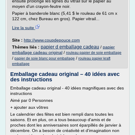
ensuite prolongé les lignes du vitrail sur le papier au
moyen d'un crayon-feutre noir.
Papier à banderole blanc (5,41 $ le rouleau de 61 cm x
122 cm, chez Bureau en gros). Papier vitrail...
Lire la suite
Site :
http://www.coupdepouce.com
papier d emballage cadeau
Thèmes liés :
/
papier
emballage cadeau original
/
rouleau papier de soie emballage
/
/
papier de soie blanc pour emballage
rouleau papier kraft
emballage
Emballage cadeau original – 40 idées avec
des instructions
Emballage cadeau original - 40 idées magnifiques avec des
instructions
Aimé par 0 Personnes
+ ajouter aux vôtres
Le calendrier des fêtes est bien rempli dans toutes les
saisons. Et en plus, on a tous beaucoup d'amis et de
proches dont les anniversaires sont éparpillés de janvier à
décembre. On a besoin de créativité et d'imagination non