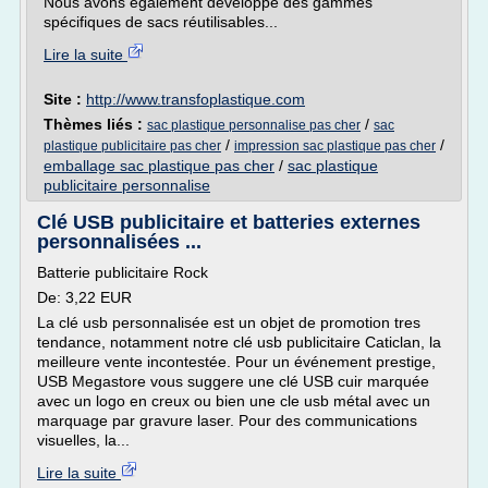
Nous avons également développé des gammes
spécifiques de sacs réutilisables...
Lire la suite
Site :
http://www.transfoplastique.com
Thèmes liés :
/
sac plastique personnalise pas cher
sac
/
/
plastique publicitaire pas cher
impression sac plastique pas cher
emballage sac plastique pas cher
/
sac plastique
publicitaire personnalise
Clé USB publicitaire et batteries externes
personnalisées ...
Batterie publicitaire Rock
De: 3,22 EUR
La clé usb personnalisée est un objet de promotion tres
tendance, notamment notre clé usb publicitaire Caticlan, la
meilleure vente incontestée. Pour un événement prestige,
USB Megastore vous suggere une clé USB cuir marquée
avec un logo en creux ou bien une cle usb métal avec un
marquage par gravure laser. Pour des communications
visuelles, la...
Lire la suite