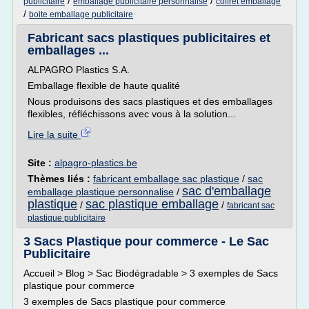
/
/
publicitaire
emballage publicitaire personnalise
coffret emballage
/
boite emballage publicitaire
Fabricant sacs plastiques publicitaires et
emballages ...
ALPAGRO Plastics S.A.
Emballage flexible de haute qualité
Nous produisons des sacs plastiques et des emballages
flexibles, réfléchissons avec vous à la solution...
Lire la suite
Site :
alpagro-plastics.be
Thèmes liés :
fabricant emballage sac plastique
/
sac
sac d'emballage
emballage plastique personnalise
/
plastique
sac plastique emballage
/
/
fabricant sac
plastique publicitaire
3 Sacs Plastique pour commerce - Le Sac
Publicitaire
Accueil > Blog > Sac Biodégradable > 3 exemples de Sacs
plastique pour commerce
3 exemples de Sacs plastique pour commerce