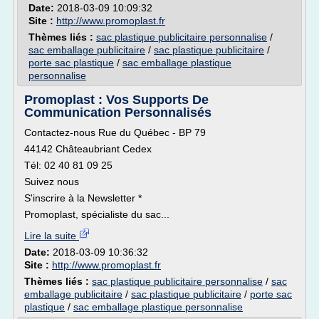
Date:
2018-03-09 10:09:32
Site :
http://www.promoplast.fr
Thèmes liés :
sac plastique publicitaire personnalise
/
sac emballage publicitaire
/
sac plastique publicitaire
/
porte sac plastique
/
sac emballage plastique
personnalise
Promoplast : Vos Supports De
Communication Personnalisés
Contactez-nous Rue du Québec - BP 79
44142 Châteaubriant Cedex
Tél: 02 40 81 09 25
Suivez nous
S'inscrire à la Newsletter *
Promoplast, spécialiste du sac...
Lire la suite
Date:
2018-03-09 10:36:32
Site :
http://www.promoplast.fr
Thèmes liés :
sac plastique publicitaire personnalise
/
sac
emballage publicitaire
/
sac plastique publicitaire
/
porte sac
plastique
/
sac emballage plastique personnalise