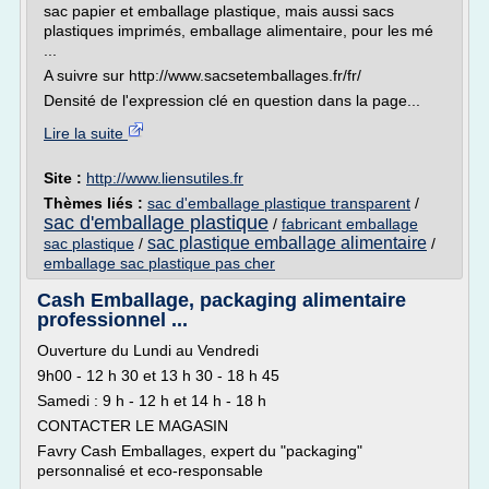
sac papier et emballage plastique, mais aussi sacs
plastiques imprimés, emballage alimentaire, pour les mé
...
A suivre sur http://www.sacsetemballages.fr/fr/
Densité de l'expression clé en question dans la page...
Lire la suite
Site :
http://www.liensutiles.fr
Thèmes liés :
sac d'emballage plastique transparent
/
sac d'emballage plastique
/
fabricant emballage
sac plastique emballage alimentaire
sac plastique
/
/
emballage sac plastique pas cher
Cash Emballage, packaging alimentaire
professionnel ...
Ouverture du Lundi au Vendredi
9h00 - 12 h 30 et 13 h 30 - 18 h 45
Samedi : 9 h - 12 h et 14 h - 18 h
CONTACTER LE MAGASIN
Favry Cash Emballages, expert du "packaging"
personnalisé et eco-responsable