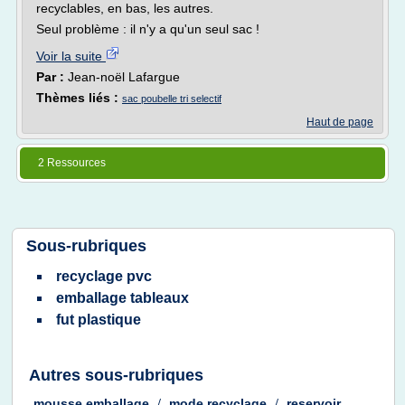
recyclables, en bas, les autres.
Seul problème : il n'y a qu'un seul sac !
Voir la suite
Par :
Jean-noël Lafargue
Thèmes liés :
sac poubelle tri selectif
Haut de page
2 Ressources
Sous-rubriques
recyclage pvc
emballage tableaux
fut plastique
Autres sous-rubriques
mousse emballage
/
mode recyclage
/
reservoir