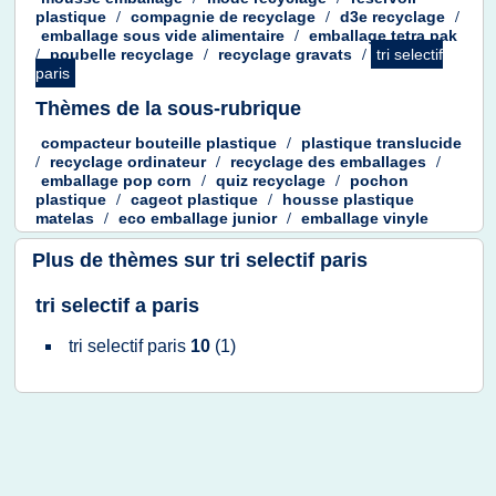
plastique
/
compagnie
de
recyclage
/
d3e recyclage
/
emballage sous vide alimentaire
/
emballage tetra pak
/
poubelle recyclage
/
recyclage gravats
/
tri selectif
paris
Thèmes de la sous-rubrique
compacteur bouteille plastique
/
plastique translucide
/
recyclage ordinateur
/
recyclage
des
emballages
/
emballage pop corn
/
quiz recyclage
/
pochon
plastique
/
cageot plastique
/
housse plastique
matelas
/
eco emballage junior
/
emballage vinyle
Plus de thèmes sur
tri selectif paris
tri selectif a paris
tri selectif paris
10
(1)