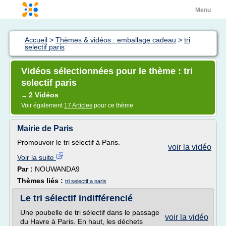
Menu
Accueil
>
Thèmes & vidéos : emballage cadeau
>
tri
selectif paris
Vidéos sélectionnées pour le thème : tri
selectif paris
2 Vidéos
→
Voir également
17 Articles
pour ce thème
Mairie de Paris
Promouvoir le tri sélectif à Paris.
voir la vidéo
Voir la suite
Par :
NOUWANDA9
Thèmes liés :
tri selectif a paris
Le tri sélectif indifférencié
Une poubelle de tri sélectif dans le passage
voir la vidéo
du Havre à Paris. En haut, les déchets