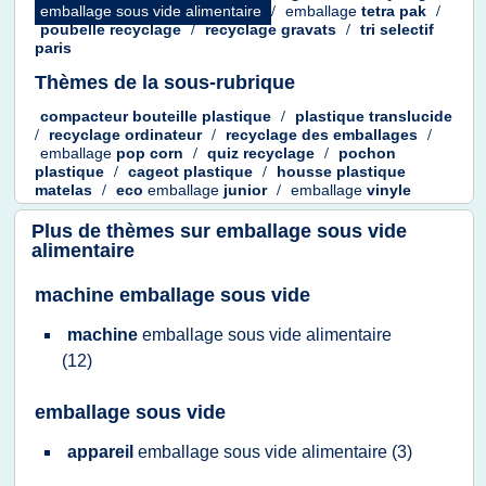
emballage sous vide alimentaire
/
emballage
tetra pak
/
poubelle recyclage
/
recyclage gravats
/
tri selectif
paris
Thèmes de la sous-rubrique
compacteur bouteille plastique
/
plastique translucide
/
recyclage ordinateur
/
recyclage
des
emballages
/
emballage
pop corn
/
quiz recyclage
/
pochon
plastique
/
cageot plastique
/
housse plastique
matelas
/
eco
emballage
junior
/
emballage
vinyle
Plus de thèmes sur
emballage sous vide
alimentaire
machine emballage sous vide
machine
emballage sous vide alimentaire
(12)
emballage sous vide
appareil
emballage sous vide alimentaire
(3)