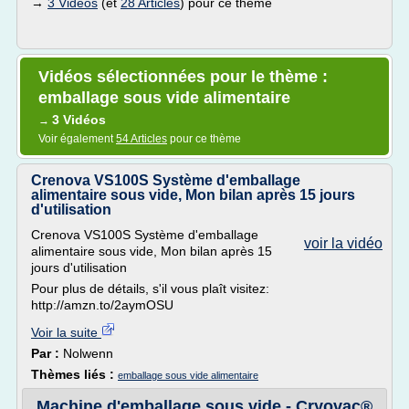
→
3 Vidéos
(et
28 Articles
) pour ce thème
Vidéos sélectionnées pour le thème :
emballage sous vide alimentaire
3 Vidéos
→
Voir également
54 Articles
pour ce thème
Crenova VS100S Système d'emballage
alimentaire sous vide, Mon bilan après 15 jours
d'utilisation
Crenova VS100S Système d'emballage
voir la vidéo
alimentaire sous vide, Mon bilan après 15
jours d'utilisation
Pour plus de détails, s'il vous plaît visitez:
http://amzn.to/2aymOSU
Voir la suite
Par :
Nolwenn
Thèmes liés :
emballage sous vide alimentaire
Machine d'emballage sous vide - Cryovac®