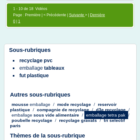
1 - 10 de 18 Vidéos
Page : Première | < Précédente |
Suivante
> |
Dernière
0
|
1
Sous-rubriques
recyclage pvc
emballage
tableaux
fut plastique
Autres sous-rubriques
mousse
emballage
/
mode recyclage
/
reservoir
plastique
/
compagnie
de
recyclage
/
d3e recyclage
/
emballage
sous vide alimentaire
/
emballage tetra pak
/
poubelle recyclage
/
recyclage gravats
/
tri selectif
paris
Thèmes de la sous-rubrique