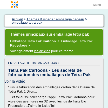
Menu
Accueil
>
Thèmes & vidéos : emballage cadeau
>
emballage tetra pak
Thèmes principaux sur emballage tetra pak
Emballage Tetra Pak
Cartoon
•
Emballage Tetra Pak
Recyclage
•
Voir également
les articles
pour ce thème
EMBALLAGE TETRA PAK CARTOON »
Tetra Pak Cartoons - Les secrets de
fabrication des emballages de Tetra Pak
voir la vidéo
Suis la fabrication des emballages carton dans l'usine de
Tetra Pak à Dijon...
... et toi aussi, télécharge l'appli Tetra Pak Cartoons pour
vivre des aventures en 3D avec les jus de fruits Bio
Pressade et J'aime le Lait d'Ici