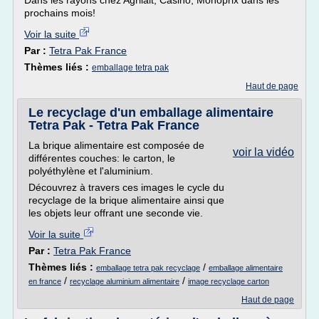
Dans les rayons chez Agrilait, Casino, Monoprix dans les
prochains mois!
Voir la suite
Par :
Tetra Pak France
Thèmes liés :
emballage tetra pak
Haut de page
Le recyclage d'un emballage alimentaire
Tetra Pak - Tetra Pak France
La brique alimentaire est composée de
voir la vidéo
différentes couches: le carton, le
polyéthylène et l'aluminium.
Découvrez à travers ces images le cycle du
recyclage de la brique alimentaire ainsi que
les objets leur offrant une seconde vie.
Voir la suite
Par :
Tetra Pak France
Thèmes liés :
/
emballage tetra pak recyclage
emballage alimentaire
/
/
en france
recyclage aluminium alimentaire
image recyclage carton
Haut de page