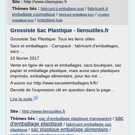
Site :
http://www.classypac.fr
Thèmes liés :
/
fabricant d
fabricant d emballage luxe
emballage cosmetique
/
/
fabricant emballage luxe
creation
/
emballage luxe
emballage luxe
Grossiste Sac Plastique - liensutiles.fr
Grossiste Sac Plastique: Tous les liens utiles
Sacs et emballages - Carrypack : fabricant d'emballages,
sacs ...
10 février 2017
Vente en ligne de sacs et emballages, sacs boutiques, sac
papier et emballage plastique, mais aussi sacs plastiques
imprimés, emballage alimentaire, pour les mé ...
A suivre sur http://www.sacsetemballages.fr/fr/
Densité de l'expression clé en question dans la page...
Lire la suite
Site :
http://www.liensutiles.fr
sac
Thèmes liés :
sac d'emballage plastique transparent
/
d'emballage plastique
/
fabricant emballage sac
sac plastique emballage alimentaire
plastique
/
/