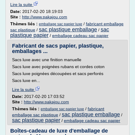
Lire la suite
Date:
2017-02-20 18:19:03
Site :
http://www.pakajou.com
Thèmes liés :
/
fabricant emballage
emballage sac papier luxe
sac plastique emballage
sac
sac plastique
/
/
plastique papier
/
emballage cadeau sac papier
Fabricant de sacs papier, plastique,
emballages ...
Sacs luxe avec une finition manuelle
Sacs luxe avec poignées rubans et cordes coton
Sacs luxe poignées découpées et sacs perforés
Sacs luxe en...
Lire la suite
Date:
2017-02-20 17:03:52
Site :
http://www.pakajou.com
Thèmes liés :
/
fabricant
emballage sac papier luxe
sac plastique emballage
emballage sac plastique
/
/
sac plastique papier
/
emballage cadeau sac papier
Boîtes-cadeau de luxe d'emballage de