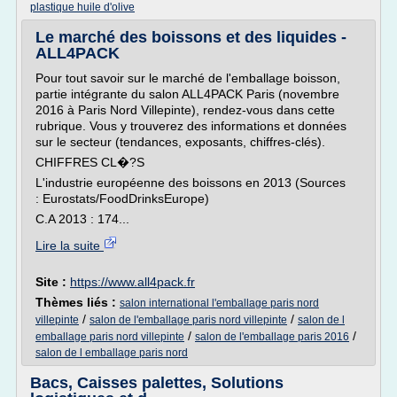
plastique huile d'olive
Le marché des boissons et des liquides -
ALL4PACK
Pour tout savoir sur le marché de l'emballage boisson,
partie intégrante du salon ALL4PACK Paris (novembre
2016 à Paris Nord Villepinte), rendez-vous dans cette
rubrique. Vous y trouverez des informations et données
sur le secteur (tendances, exposants, chiffres-clés).
CHIFFRES CL�?S
L'industrie européenne des boissons en 2013 (Sources
: Eurostats/FoodDrinksEurope)
C.A 2013 : 174...
Lire la suite
Site :
https://www.all4pack.fr
Thèmes liés :
salon international l'emballage paris nord
/
/
villepinte
salon de l'emballage paris nord villepinte
salon de l
/
/
emballage paris nord villepinte
salon de l'emballage paris 2016
salon de l emballage paris nord
Bacs, Caisses palettes, Solutions