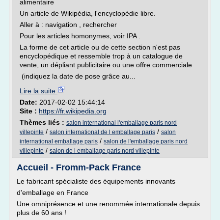
alimentaire
Un article de Wikipédia, l'encyclopédie libre.
Aller à : navigation , rechercher
Pour les articles homonymes, voir IPA .
La forme de cet article ou de cette section n'est pas
encyclopédique et ressemble trop à un catalogue de
vente, un dépliant publicitaire ou une offre commerciale
(indiquez la date de pose grâce au...
Lire la suite
Date:
2017-02-02 15:44:14
Site :
https://fr.wikipedia.org
Thèmes liés :
salon international l'emballage paris nord
/
/
villepinte
salon international de l emballage paris
salon
/
international emballage paris
salon de l'emballage paris nord
/
villepinte
salon de l emballage paris nord villepinte
Accueil - Fromm-Pack France
Le fabricant spécialiste des équipements innovants
d'emballage en France
Une omniprésence et une renommée internationale depuis
plus de 60 ans !