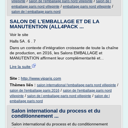
/
/
villepinte
salon de l'emballage paris nord villepinte
salon de l
/
/
emballage paris nord villepinte
emballage paris nord villepinte
salon de l emballage paris nord
SALON DE L'EMBALLAGE ET DE LA
MANUTENTION (ALL4PACK ...
Voir le site
Halls 5A . 6 . 7
Dans un contexte d'intégration croissante de toute la chaîne
de production, en 2016, les Salons EMBALLAGE et
MANUTENTION affirment leur complémentarité et...
Lire la suite
Site :
http://www.viparis.com
Thèmes liés :
/
salon international l'emballage paris nord villepinte
/
salon de l'emballage paris 2016
salon de l'emballage paris nord
/
/
villepinte
salon de l emballage paris nord villepinte
salon de l
emballage paris nord
Salon international du process et du
conditionnement ...
Salon international du process et du conditionnement