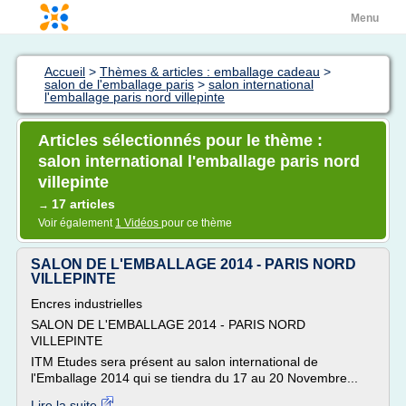
Menu
Accueil
>
Thèmes & articles : emballage cadeau
>
salon de l'emballage paris
>
salon international
l'emballage paris nord villepinte
Articles sélectionnés pour le thème :
salon international l'emballage paris nord
villepinte
17 articles
→
Voir également
1 Vidéos
pour ce thème
SALON DE L'EMBALLAGE 2014 - PARIS NORD
VILLEPINTE
Encres industrielles
SALON DE L'EMBALLAGE 2014 - PARIS NORD
VILLEPINTE
ITM Etudes sera présent au salon international de
l'Emballage 2014 qui se tiendra du 17 au 20 Novembre...
Lire la suite