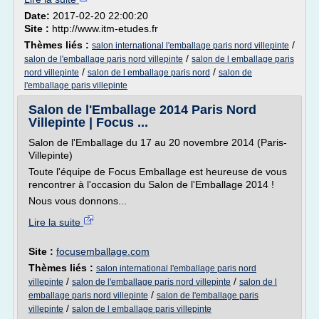
Date:
2017-02-20 22:00:20
Site :
http://www.itm-etudes.fr
Thèmes liés :
/
salon international l'emballage paris nord villepinte
/
salon de l'emballage paris nord villepinte
salon de l emballage paris
/
/
nord villepinte
salon de l emballage paris nord
salon de
l'emballage paris villepinte
Salon de l'Emballage 2014 Paris Nord
Villepinte | Focus ...
Salon de l'Emballage du 17 au 20 novembre 2014 (Paris-
Villepinte)
Toute l'équipe de Focus Emballage est heureuse de vous
rencontrer à l'occasion du Salon de l'Emballage 2014 !
Nous vous donnons...
Lire la suite
Site :
focusemballage.com
Thèmes liés :
salon international l'emballage paris nord
/
/
villepinte
salon de l'emballage paris nord villepinte
salon de l
/
emballage paris nord villepinte
salon de l'emballage paris
/
villepinte
salon de l emballage paris villepinte