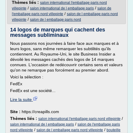
Thèmes liés :
salon international l'emballage paris nord
/
/
villepinte
salon international de l emballage paris
salon de
/
l'emballage paris nord villepinte
salon de l emballage paris nord
/
villepinte
salon de l emballage paris nord
14 logos de marques qui cachent des
messages subliminaux
Nous passons nos journées à faire face aux marques et à
leurs logos, sans même remarquer les subtilités qu'ils
contiennent. Au Royaume-Uni, le site Business Insider a
dévoilé les messages cachés des logos de 14 marques
connues. L'occasion de redécouvrir certains sens et valeurs
qu'on ne remarque pas forcément au premier abord.
Voici la sélection :
FedEx
FedEx est une société...
Lire la suite
Site :
https://creapills.com
Thèmes liés :
/
salon international l'emballage paris nord villepinte
/
salon international de l emballage paris
salon de l'emballage paris
/
/
nord villepinte
salon de l emballage paris nord villepinte
bouteille