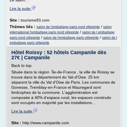
Le salon...
Lire la suite
Site :
tourisme93.com
Thèmes liés :
/
salon de l'emballage paris nord villepinte
salon
/
international l'emballage paris nord villepinte
salon de l emballage
/
/
paris nord villepinte
salon de l'emballage paris villepinte
salon de l
emballage paris villepinte
Hôtel Roissy : 52 hôtels Campanile dès
27€ | Campanile
Back to top
Située dans la région Île-de-France , la ville de Roissy se
trouve dans le département du Val-d'Oise. 25 km
séparent la ville du Val d'Oise de Paris. Les communes de
Gonesse, Tremblay-en-France et Mauregard sont
limitrophes de la commune. L'agglomération est
composée à 40% d'espace rural, les espaces construits
sont occupés en majorité par les installations...
Lire la suite
Site :
http://www.campanile.com