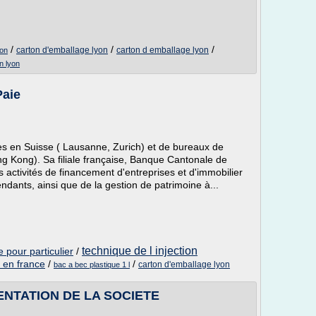
/
/
/
carton d'emballage lyon
carton d emballage lyon
yon
n lyon
Paie
 en Suisse ( Lausanne, Zurich) et de bureaux de
ng Kong). Sa filiale française, Banque Cantonale de
activités de financement d'entreprises et d'immobilier
endants, ainsi que de la gestion de patrimoine à...
technique de l injection
 pour particulier
/
e en france
/
/
carton d'emballage lyon
bac a bec plastique 1 l
SENTATION DE LA SOCIETE