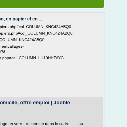
, en papier et en ...
s-papiers.php#col_COLUMN_KNC424ABQ0
s-papiers.php#col_COLUMN_KNC424ABQ0
col_COLUMN_KNC424ABQ0
e emballages-
AYG
piers.php#col_COLUMN_LU10HHTAYG
micile, offre emploi | Jooble
llage en verre, recherche dans le cadre... ...au