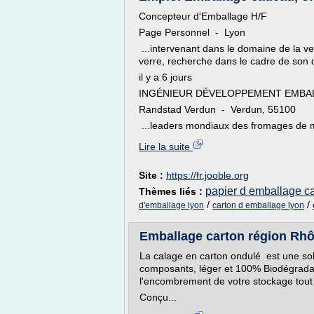
Concepteur d'Emballage H/F
Page Personnel - Lyon
...intervenant dans le domaine de la ve
verre, recherche dans le cadre de son
il y a 6 jours
INGÉNIEUR DÉVELOPPEMENT EMBAL
Randstad Verdun - Verdun, 55100
...leaders mondiaux des fromages de m
Lire la suite
Site :
https://fr.jooble.org
papier d emballage 
Thèmes liés :
/
/
d'emballage lyon
carton d emballage lyon
Emballage carton région Rhô
La calage en carton ondulé est une so
composants, léger et 100% Biodégradable
l'encombrement de votre stockage tout
Conçu...