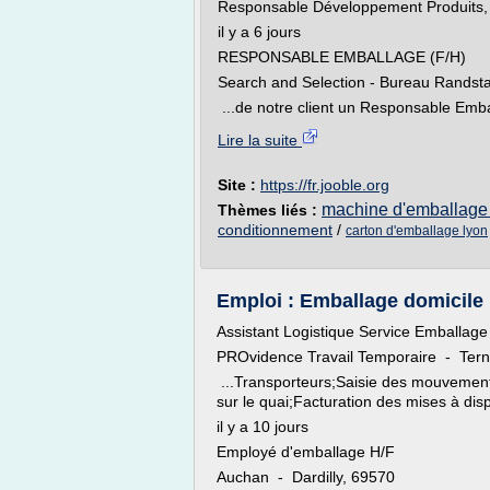
Responsable Développement Produits, 
il y a 6 jours
RESPONSABLE EMBALLAGE (F/H)
Search and Selection - Bureau Randsta
...de notre client un Responsable Embal
Lire la suite
Site :
https://fr.jooble.org
machine d'emballage 
Thèmes liés :
conditionnement
/
carton d'emballage lyon
Emploi : Emballage domicile L
Assistant Logistique Service Emballage 
PROvidence Travail Temporaire - Ter
...Transporteurs;Saisie des mouvement
sur le quai;Facturation des mises à dis
il y a 10 jours
Employé d'emballage H/F
Auchan - Dardilly, 69570