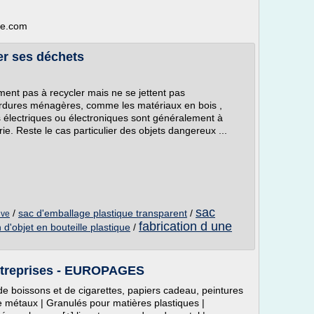
ge.com
ier ses déchets
ent pas à recycler mais ne se jettent pas
ordures ménagères, comme les matériaux en bois ,
ts électriques ou électroniques sont généralement à
ie. Reste le cas particulier des objets dangereux ...
sac
/
sac d'emballage plastique transparent
/
ive
fabrication d une
n d'objet en bouteille plastique
/
entreprises - EUROPAGES
de boissons et de cigarettes, papiers cadeau, peintures
e métaux | Granulés pour matières plastiques |