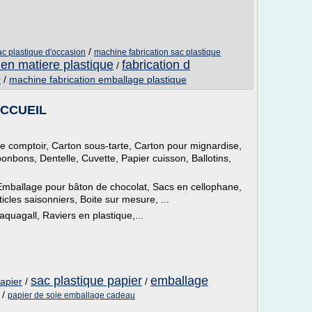
/
ac plastique d'occasion
machine fabrication sac plastique
 en matiere plastique
fabrication d
/
e
/
machine fabrication emballage plastique
CCUEIL
de comptoir, Carton sous-tarte, Carton pour mignardise,
onbons, Dentelle, Cuvette, Papier cuisson, Ballotins,
.
Emballage pour bâton de chocolat, Sacs en cellophane,
ticles saisonniers, Boite sur mesure, ...
quagall, Raviers en plastique,...
sac plastique papier
emballage
apier
/
/
/
papier de soie emballage cadeau