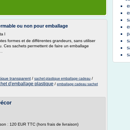
e
e
s
fermable ou non pour emballage
e
p
a l
tes formes et de différentes grandeurs, sans utiliser
s
. Ces sachets permettent de faire un emballage
s
..
s
tique transparent
/
/
sachet plastique emballage cadeau
het d'emballage plastique
/
emballage cadeau sachet
Décor
n : 120 EUR TTC (hors frais de livraison)