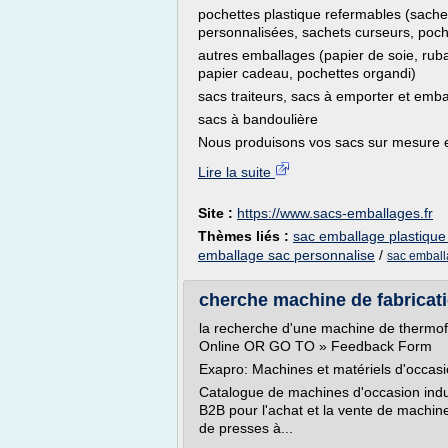
pochettes plastique refermables (sachet
personnalisées, sachets curseurs, poch
autres emballages (papier de soie, ruba
papier cadeau, pochettes organdi)
sacs traiteurs, sacs à emporter et emb
sacs à bandoulière
Nous produisons vos sacs sur mesure e
Lire la suite
Site :
https://www.sacs-emballages.fr
Thèmes liés :
sac emballage plastique
emballage sac personnalise
/
sac embal
cherche machine de fabricatio
la recherche d'une machine de thermof
Online OR GO TO » Feedback Form
Exapro: Machines et matériels d'occasi
Catalogue de machines d'occasion indus
B2B pour l'achat et la vente de machi
de presses à...