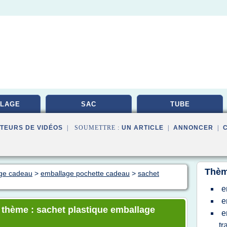
LAGE
SAC
TUBE
TEURS DE VIDÉOS
| SOUMETTRE :
UN ARTICLE
|
ANNONCER
|
Thèm
age cadeau
>
emballage pochette cadeau
>
sachet
e
e
e thème : sachet plastique emballage
e
tr