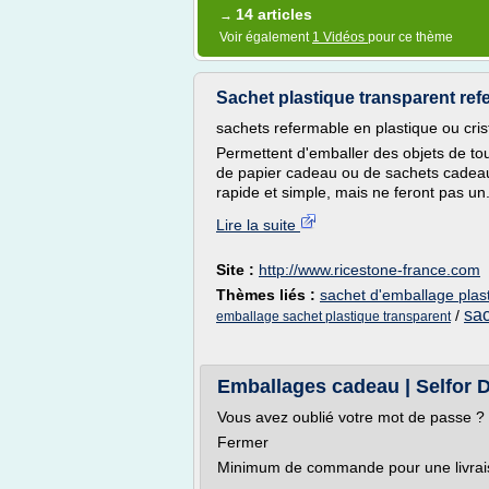
14 articles
→
Voir également
1 Vidéos
pour ce thème
Sachet plastique transparent re
sachets refermable en plastique ou crist
Permettent d'emballer des objets de tou
de papier cadeau ou de sachets cadeau
rapide et simple, mais ne feront pas un.
Lire la suite
Site :
http://www.ricestone-france.com
Thèmes liés :
sachet d'emballage plas
sac
/
emballage sachet plastique transparent
Emballages cadeau | Selfor 
Vous avez oublié votre mot de passe ?
Fermer
Minimum de commande pour une livraiso