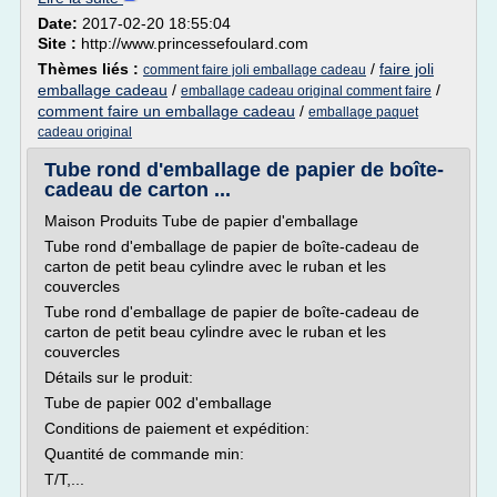
Date:
2017-02-20 18:55:04
Site :
http://www.princessefoulard.com
Thèmes liés :
/
faire joli
comment faire joli emballage cadeau
emballage cadeau
/
/
emballage cadeau original comment faire
comment faire un emballage cadeau
/
emballage paquet
cadeau original
Tube rond d'emballage de papier de boîte-
cadeau de carton ...
Maison Produits Tube de papier d'emballage
Tube rond d'emballage de papier de boîte-cadeau de
carton de petit beau cylindre avec le ruban et les
couvercles
Tube rond d'emballage de papier de boîte-cadeau de
carton de petit beau cylindre avec le ruban et les
couvercles
Détails sur le produit:
Tube de papier 002 d'emballage
Conditions de paiement et expédition:
Quantité de commande min:
T/T,...