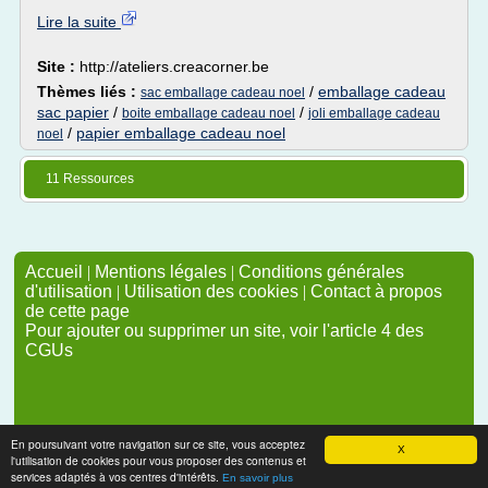
Lire la suite
Site :
http://ateliers.creacorner.be
Thèmes liés :
/
emballage cadeau
sac emballage cadeau noel
sac papier
/
/
boite emballage cadeau noel
joli emballage cadeau
/
papier emballage cadeau noel
noel
11 Ressources
Accueil
|
Mentions légales
|
Conditions générales
d'utilisation
|
Utilisation des cookies
|
Contact à propos
de cette page
Pour ajouter ou supprimer un site, voir l'article 4 des
CGUs
En poursuivant votre navigation sur ce site, vous acceptez
X
l'utilisation de cookies pour vous proposer des contenus et
services adaptés à vos centres d'intérêts.
En savoir plus