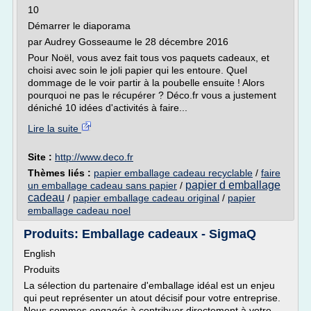
10
Démarrer le diaporama
par Audrey Gosseaume le 28 décembre 2016
Pour Noël, vous avez fait tous vos paquets cadeaux, et
choisi avec soin le joli papier qui les entoure. Quel
dommage de le voir partir à la poubelle ensuite ! Alors
pourquoi ne pas le récupérer ? Déco.fr vous a justement
déniché 10 idées d'activités à faire...
Lire la suite
Site :
http://www.deco.fr
Thèmes liés :
papier emballage cadeau recyclable
/
faire
papier d emballage
un emballage cadeau sans papier
/
cadeau
/
papier emballage cadeau original
/
papier
emballage cadeau noel
Produits: Emballage cadeaux - SigmaQ
English
Produits
La sélection du partenaire d'emballage idéal est un enjeu
qui peut représenter un atout décisif pour votre entreprise.
Nous sommes engagés à contribuer directement à votre