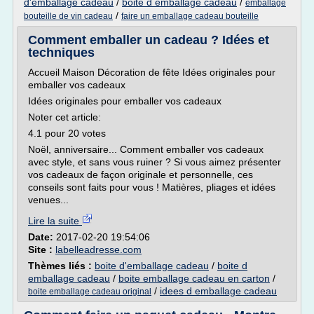
d'emballage cadeau
/
boite d emballage cadeau
/
emballage
/
bouteille de vin cadeau
faire un emballage cadeau bouteille
Comment emballer un cadeau ? Idées et
techniques
Accueil Maison Décoration de fête Idées originales pour
emballer vos cadeaux
Idées originales pour emballer vos cadeaux
Noter cet article:
4.1 pour 20 votes
Noël, anniversaire... Comment emballer vos cadeaux
avec style, et sans vous ruiner ? Si vous aimez présenter
vos cadeaux de façon originale et personnelle, ces
conseils sont faits pour vous ! Matières, pliages et idées
venues...
Lire la suite
Date:
2017-02-20 19:54:06
Site :
labelleadresse.com
Thèmes liés :
boite d'emballage cadeau
/
boite d
emballage cadeau
/
boite emballage cadeau en carton
/
/
idees d emballage cadeau
boite emballage cadeau original