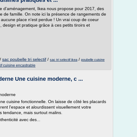
isines pratiques et ...
ère d'aménagement, Ikea nous propose pour 2017, des
vie de famille. On note ici la présence de rangements de
: aucune place n'est perdue ! Un vrai coup de coeur
, design et pratique grâce à ces petits tiroirs et
/
sac poubelle tri selectif
/
/
sac tri selectif ikea
poubelle cuisine
tif cuisine encastrable
erne Une cuisine moderne, c ...
 moderne
ne cuisine fonctionnelle. On laisse de côté les placards
ent l'espace et alourdissent visuellement votre
s tendance, mais surtout malins.
thenticité avec des...