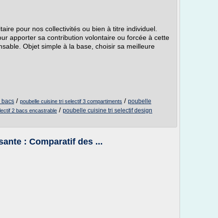
aire pour nos collectivités ou bien à titre individuel.
 pour apporter sa contribution volontaire ou forcée à cette
able. Objet simple à la base, choisir sa meilleure
/
/
4 bacs
poubelle
poubelle cuisine tri selectif 3 compartiments
/
poubelle cuisine tri selectif design
electif 2 bacs encastrable
sante : Comparatif des ...