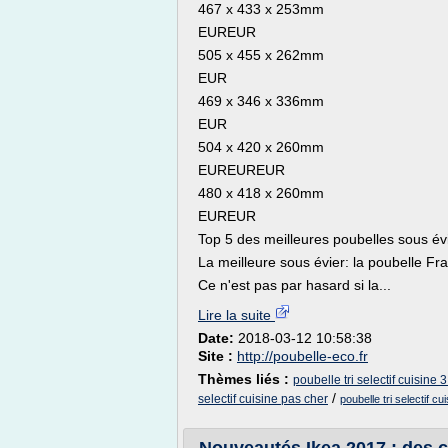
467 x 433 x 253mm
EUREUR
505 x 455 x 262mm
EUR
469 x 346 x 336mm
EUR
504 x 420 x 260mm
EUREUREUR
480 x 418 x 260mm
EUREUR
Top 5 des meilleures poubelles sous év
La meilleure sous évier: la poubelle F
Ce n'est pas par hasard si la...
Lire la suite
Date:
2018-03-12 10:58:38
Site :
http://poubelle-eco.fr
Thèmes liés :
poubelle tri selectif cuisine 
/
selectif cuisine pas cher
poubelle tri selectif cu