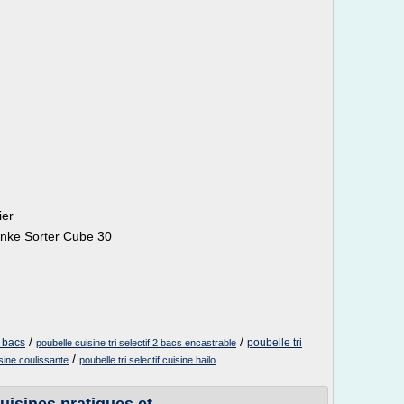
ier
ranke Sorter Cube 30
/
/
3 bacs
poubelle tri
poubelle cuisine tri selectif 2 bacs encastrable
/
isine coulissante
poubelle tri selectif cuisine hailo