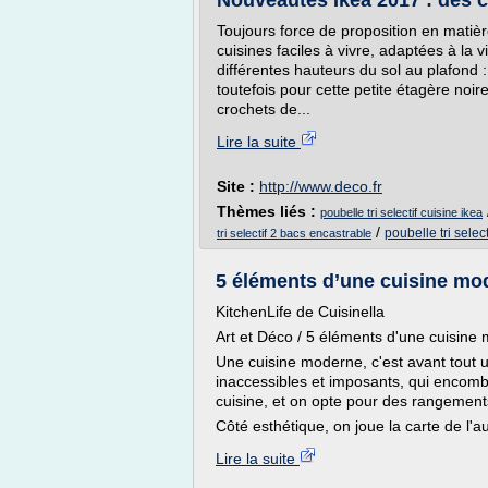
Nouveautés Ikea 2017 : des cu
Toujours force de proposition en mati
cuisines faciles à vivre, adaptées à la 
différentes hauteurs du sol au plafond 
toutefois pour cette petite étagère noire
crochets de...
Lire la suite
Site :
http://www.deco.fr
Thèmes liés :
poubelle tri selectif cuisine ikea
/
poubelle tri selec
tri selectif 2 bacs encastrable
5 éléments d’une cuisine mod
KitchenLife de Cuisinella
Art et Déco / 5 éléments d'une cuisine
Une cuisine moderne, c'est avant tout u
inaccessibles et imposants, qui encombr
cuisine, et on opte pour des rangement
Côté esthétique, on joue la carte de l'au
Lire la suite