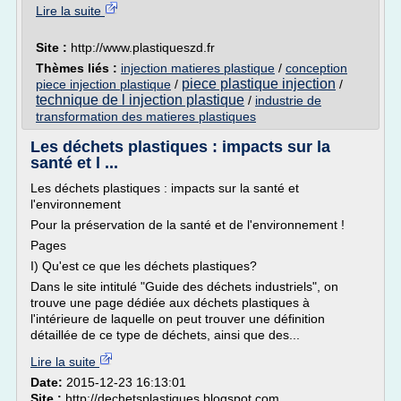
Lire la suite
Site :
http://www.plastiqueszd.fr
Thèmes liés :
injection matieres plastique
/
conception
piece plastique injection
piece injection plastique
/
/
technique de l injection plastique
/
industrie de
transformation des matieres plastiques
Les déchets plastiques : impacts sur la
santé et l ...
Les déchets plastiques : impacts sur la santé et
l'environnement
Pour la préservation de la santé et de l'environnement !
Pages
I) Qu'est ce que les déchets plastiques?
Dans le site intitulé "Guide des déchets industriels", on
trouve une page dédiée aux déchets plastiques à
l'intérieure de laquelle on peut trouver une définition
détaillée de ce type de déchets, ainsi que des...
Lire la suite
Date:
2015-12-23 16:13:01
Site :
http://dechetsplastiques.blogspot.com