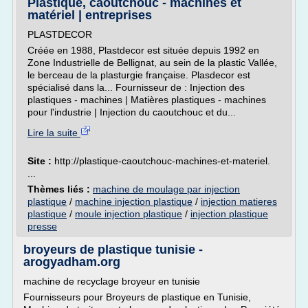
Plastique, caoutchouc - machines et
matériel | entreprises
PLASTDECOR
Créée en 1988, Plastdecor est située depuis 1992 en
Zone Industrielle de Bellignat, au sein de la plastic Vallée,
le berceau de la plasturgie française. Plasdecor est
spécialisé dans la... Fournisseur de : Injection des
plastiques - machines | Matières plastiques - machines
pour l'industrie | Injection du caoutchouc et du...
Lire la suite
Site :
http://plastique-caoutchouc-machines-et-materiel.
...
Thèmes liés :
machine de moulage par injection
plastique
/
machine injection plastique
/
injection matieres
plastique
/
moule injection plastique
/
injection plastique
presse
broyeurs de plastique tunisie -
arogyadham.org
machine de recyclage broyeur en tunisie
Fournisseurs pour Broyeurs de plastique en Tunisie,