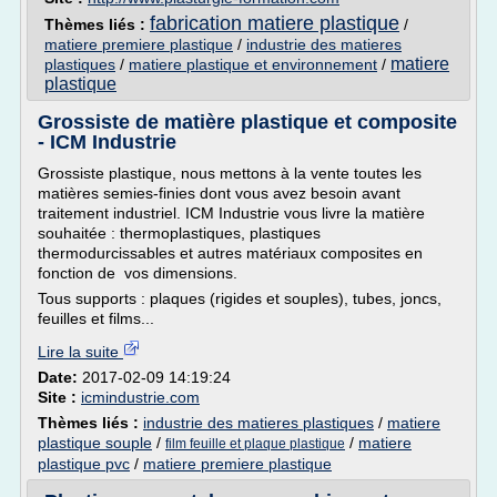
fabrication matiere plastique
Thèmes liés :
/
matiere premiere plastique
/
industrie des matieres
matiere
plastiques
/
matiere plastique et environnement
/
plastique
Grossiste de matière plastique et composite
- ICM Industrie
Grossiste plastique, nous mettons à la vente toutes les
matières semies-finies dont vous avez besoin avant
traitement industriel. ICM Industrie vous livre la matière
souhaitée : thermoplastiques, plastiques
thermodurcissables et autres matériaux composites en
fonction de vos dimensions.
Tous supports : plaques (rigides et souples), tubes, joncs,
feuilles et films...
Lire la suite
Date:
2017-02-09 14:19:24
Site :
icmindustrie.com
Thèmes liés :
industrie des matieres plastiques
/
matiere
plastique souple
/
/
matiere
film feuille et plaque plastique
plastique pvc
/
matiere premiere plastique