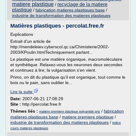
matiere plastique
recyclage de la matiere
/
plastique
/
fabrication matieres plastiques base
/
industrie de transformation des matieres plastiques
Matières plastiques - percolat.free.fr
Explications
Extrait d'un article de
http://mendeleiev.cyberscol.qc.ca/Chimisterie/2002-
2003/KPoulin.htmlTechniquement parlant...
Le plastique est une matière organique, macromoléculaire
et synthétique. Relaxez-vous les neurones deux secondes
et continuez à lire; la vulgarisation s'en vient.
Primo, on dit du plastique qu'il est organique, tout comme le
bois ou le pain, sans oublier le...
Lire la suite
Date:
2007-06-21 17:08:29
Site :
http://percolat.free.fr
Thèmes liés :
/
fabrication
matiere premiere plastique polyamide prix
matieres plastiques base
/
matiere premiere plastique
/
industrie de transformation des matieres plastiques
/
indice
cours matieres plastiques