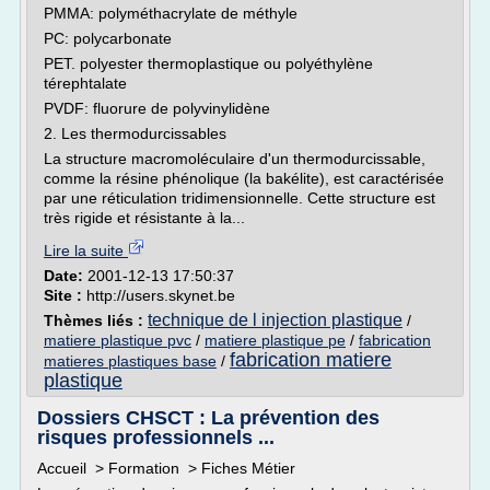
PMMA: polyméthacrylate de méthyle
PC: polycarbonate
PET. polyester thermoplastique ou polyéthylène
térephtalate
PVDF: fluorure de polyvinylidène
2. Les thermodurcissables
La structure macromoléculaire d'un thermodurcissable,
comme la résine phénolique (la bakélite), est caractérisée
par une réticulation tridimensionnelle. Cette structure est
très rigide et résistante à la...
Lire la suite
Date:
2001-12-13 17:50:37
Site :
http://users.skynet.be
technique de l injection plastique
Thèmes liés :
/
matiere plastique pvc
/
matiere plastique pe
/
fabrication
fabrication matiere
matieres plastiques base
/
plastique
Dossiers CHSCT : La prévention des
risques professionnels ...
Accueil > Formation > Fiches Métier