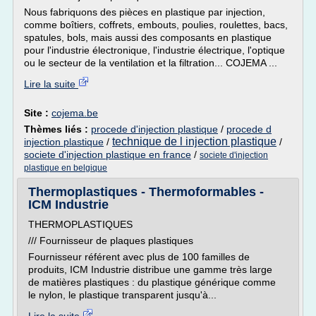
Nous fabriquons des pièces en plastique par injection,
comme boîtiers, coffrets, embouts, poulies, roulettes, bacs,
spatules, bols, mais aussi des composants en plastique
pour l'industrie électronique, l'industrie électrique, l'optique
ou le secteur de la ventilation et la filtration... COJEMA ...
Lire la suite
Site :
cojema.be
Thèmes liés :
procede d'injection plastique
/
procede d
technique de l injection plastique
injection plastique
/
/
societe d'injection plastique en france
/
societe d'injection
plastique en belgique
Thermoplastiques - Thermoformables -
ICM Industrie
THERMOPLASTIQUES
/// Fournisseur de plaques plastiques
Fournisseur référent avec plus de 100 familles de
produits, ICM Industrie distribue une gamme très large
de matières plastiques : du plastique générique comme
le nylon, le plastique transparent jusqu'à...