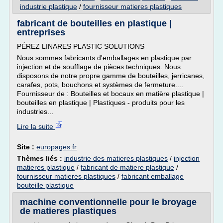
industrie plastique
/
fournisseur matieres plastiques
fabricant de bouteilles en plastique |
entreprises
PÉREZ LINARES PLASTIC SOLUTIONS
Nous sommes fabricants d'emballages en plastique par
injection et de soufflage de pièces techniques. Nous
disposons de notre propre gamme de bouteilles, jerricanes,
carafes, pots, bouchons et systèmes de fermeture....
Fournisseur de : Bouteilles et bocaux en matière plastique |
bouteilles en plastique | Plastiques - produits pour les
industries...
Lire la suite
Site :
europages.fr
Thèmes liés :
industrie des matieres plastiques
/
injection
matieres plastique
/
fabricant de matiere plastique
/
fournisseur matieres plastiques
/
fabricant emballage
bouteille plastique
machine conventionnelle pour le broyage
de matieres plastiques