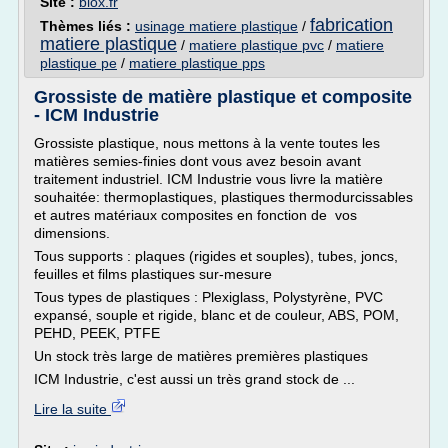
Site :
blox.fr
fabrication
Thèmes liés :
usinage matiere plastique
/
matiere plastique
/
matiere plastique pvc
/
matiere
plastique pe
/
matiere plastique pps
Grossiste de matière plastique et composite
- ICM Industrie
Grossiste plastique, nous mettons à la vente toutes les
matières semies-finies dont vous avez besoin avant
traitement industriel. ICM Industrie vous livre la matière
souhaitée: thermoplastiques, plastiques thermodurcissables
et autres matériaux composites en fonction de vos
dimensions.
Tous supports : plaques (rigides et souples), tubes, joncs,
feuilles et films plastiques sur-mesure
Tous types de plastiques : Plexiglass, Polystyrène, PVC
expansé, souple et rigide, blanc et de couleur, ABS, POM,
PEHD, PEEK, PTFE
Un stock très large de matières premières plastiques
ICM Industrie, c'est aussi un très grand stock de ...
Lire la suite