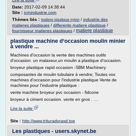
Lire la suite
Date:
2017-02-09 14:38:44
Site :
icmindustrie.com
Thèmes liés :
/
industrie des
matiere plastique nylon
matieres plastiques
/
differente matiere plastique
/
matiere plastique
fournisseur matieres plastiques
/
plastique machine d’occasion moulin minier
à vendre ...
Machines d'occasion la vente des machines outils
d'occasion. un malaxeur,un moulin a plastique d'occasion.
broyeur plastique rapid occasion -SBM Machinery
composantes de moulin tubulaire à vendre; Toutes vos
machines d'occasion pour l'industrie plastique Vente de
machines pour l'industrie plastique :
vente machine broyeur pvc occasion - fidcone
broyeur à ciment occasion. vente en gros . ....
Lire la suite
Site :
http://www.trituradorasd.top
Les plastiques - users.skynet.be