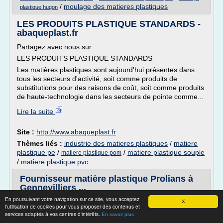
/
moulage des matieres plastiques
plastique hugon
LES PRODUITS PLASTIQUE STANDARDS -
abaqueplast.fr
Partagez avec nous sur
LES PRODUITS PLASTIQUE STANDARDS
Les matières plastiques sont aujourd'hui présentes dans
tous les secteurs d'activité, soit comme produits de
substitutions pour des raisons de coût, soit comme produits
de haute-technologie dans les secteurs de pointe comme...
Lire la suite
Site :
http://www.abaqueplast.fr
Thèmes liés :
industrie des matieres plastiques
/
matiere
plastique pe
/
/
matiere plastique souple
matiere plastique pom
/
matiere plastique pvc
Fournisseur matière plastique Prolians à
Gennevilliers ...
En poursuivant votre navigation sur ce site, vous acceptez
Découvrez nos matériaux pour l'orthopédie :
X
l'utilisation de cookies pour vous proposer des contenus et
Distributeur spécialisé en matières plastiques à
services adaptés à vos centres d'intérêts.
En savoir plus
Gennevilliers dans les Hauts-de-Seine.