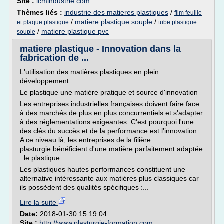
Site :
icmindustrie.com
Thèmes liés :
industrie des matieres plastiques
/
film feuille
/
matiere plastique souple
/
et plaque plastique
tube plastique
/
matiere plastique pvc
souple
matiere plastique - Innovation dans la
fabrication de ...
L'utilisation des matières plastiques en plein
développement
Le plastique une matière pratique et source d'innovation
Les entreprises industrielles françaises doivent faire face
à des marchés de plus en plus concurrentiels et s'adapter
à des réglementations exigeantes. C'est pourquoi l'une
des clés du succès et de la performance est l'innovation.
A ce niveau là, les entreprises de la filière
plasturgie bénéficient d'une matière parfaitement adaptée
: le plastique .
Les plastiques hautes performances constituent une
alternative intéressante aux matières plus classiques car
ils possèdent des qualités spécifiques :...
Lire la suite
Date:
2018-01-30 15:19:04
Site :
http://www.plasturgie-formation.com