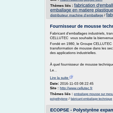
fabrication d'embal
Thèmes liés :
emballage en matiere plastiqu
fab
distributeur machine d'emballage
/
Fournisseur de mousse techni
Fabricant d'emballages industriels, tr
CELLUTEC vous souhaite la bienvenu
Fondé en 1980, le Groupe CELLUTEC es
transformation de mousse dans les sect
des applications industrielles.
À quel fournisseur de mousse techniqu
Le...
Lire la suite
Date:
2016-11-03 08:22:45
Site :
http://www.cellutec.fr
Thèmes liés :
emballage mousse sur mes
/
polyethylene
fabricant emballage technique
ECOPSE - Polystyrène expans