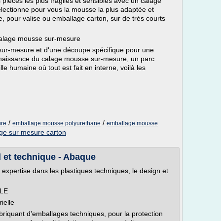
pièces les plus fragiles et sensibles avec un calage
ectionne pour vous la mousse la plus adaptée et
, pour valise ou emballage carton, sur de très courts
 calage mousse sur-mesure
sur-mesure et d'une découpe spécifique pour une
onnaissance du calage mousse sur-mesure, un parc
le humaine où tout est fait en interne, voilà les
/
/
ure
emballage mousse polyurethane
emballage mousse
ge sur mesure carton
l et technique - Abaque
expertise dans les plastiques techniques, le design et
LE
ielle
riquant d'emballages techniques, pour la protection