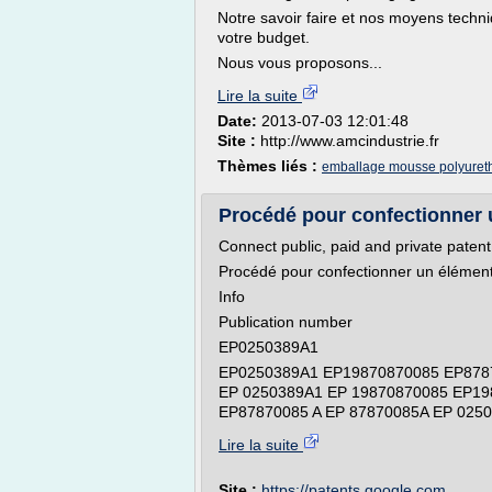
Notre savoir faire et nos moyens techn
votre budget.
Nous vous proposons...
Lire la suite
Date:
2013-07-03 12:01:48
Site :
http://www.amcindustrie.fr
Thèmes liés :
emballage mousse polyuret
Procédé pour confectionner u
Connect public, paid and private paten
Procédé pour confectionner un élémen
Info
Publication number
EP0250389A1
EP0250389A1 EP19870870085 EP8787
EP 0250389A1 EP 19870870085 EP19
EP87870085 A EP 87870085A EP 02503
Lire la suite
Site :
https://patents.google.com