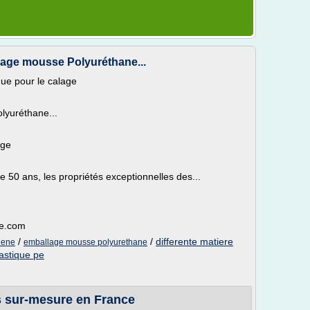
lage mousse Polyuréthane...
que pour le calage
lyuréthane...
age
e 50 ans, les propriétés exceptionnelles des...
ge.com
/
/
differente matiere
lene
emballage mousse polyurethane
astique pe
s sur-mesure en France