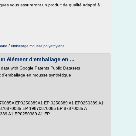
iques vous assureront un produit de qualité adapté à
/
hane
emballage mousse polyethylene
n élément d'emballage en ...
t data with Google Patents Public Datasets
t d'emballage en mousse synthétique
0085A EP0250389A1 EP 0250389 A1 EP0250389 A1
870870085 EP 19870870085 EP 87870085 A
89 A1 EP0250389 A1 EP...