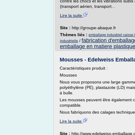
contre les chocs et les vibrations subis 
(transport aérien, transport...
Lire la suite
Site :
http://groupe-abaque.fr
Thèmes liés :
emballage industriel caisse 
fabrication d'emballag
/
industrielle
emballage en matiere plastiqu
Mousses - Edelweiss Emball
Caractéristiques produit :
Mousses
Nous vous proposons une large gamme
polyéthylène (PE), plastazote (LD) mai
à bulle.
Les mousses peuvent être également col
compatible.
Nous fabriquons des calages technique
Lire la suite
Site :
http://www.edelweiss-emballage