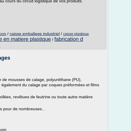
au cours du circuit logistique de vos produits.
/
caisse emballage industriel
/
bois
caisse plastique
e en matiere plastique
fabrication d
/
e
ages
 de mousses de calage, polyuréthane (PU),
s également du calage par coques préformées et films
lées, revêtues de feutrine ou toute autre matière
s pour de nombreuses...
.com