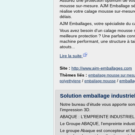
Assurez une protection optimum de vos 
mousse sur-mesure. AJM Emballage sél
réalise votre calage mousse sur-mesure
délais.
AJM Emballages, votre spécialiste du
Vous avez besoin d'un calage mousse 
meilleure protection ? Une parfaite c
machine performant, une structure à tail
atouts...
Lire la suite
Site :
http://www.ajm-emballages.com
Thèmes liés :
emballage mousse sur mes
/
/
emballa
polyethylene
emballage mousse
Solution emballage industrie
Notre bureau d'étude vous apporte son 
l'impression 3D.
ABAQUE : L'EMPREINTE INDUSTRIEL
Le Groupe ABAQUE, l'empreinte industr
Le groupe Abaque est concepteur et fab