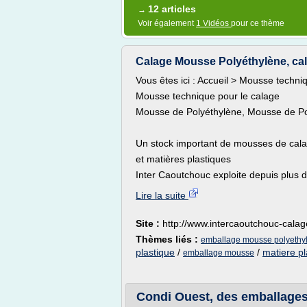
12 articles
→
Voir également
1 Vidéos
pour ce thème
Calage Mousse Polyéthylène, ca
Vous êtes ici : Accueil > Mousse techni
Mousse technique pour le calage
Mousse de Polyéthylène, Mousse de Po
Un stock important de mousses de cal
et matières plastiques
Inter Caoutchouc exploite depuis plus d
Lire la suite
Site :
http://www.intercaoutchouc-cala
Thèmes liés :
emballage mousse polyethy
plastique
/
/
matiere pl
emballage mousse
Condi Ouest, des emballage