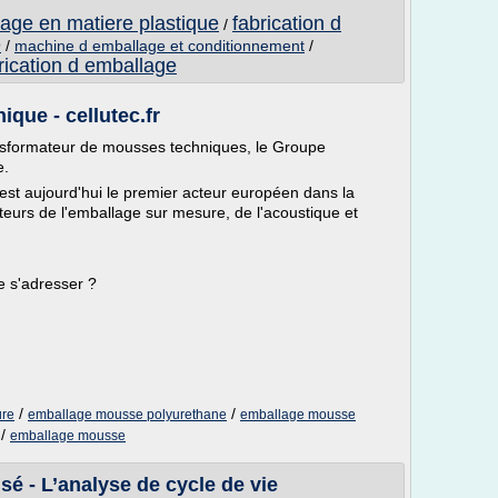
lage en matiere plastique
fabrication d
/
e
/
machine d emballage et conditionnement
/
rication d emballage
que - cellutec.fr
ansformateur de mousses techniques, le Groupe
e.
t aujourd'hui le premier acteur européen dans la
eurs de l'emballage sur mesure, de l'acoustique et
e s'adresser ?
/
/
ure
emballage mousse polyurethane
emballage mousse
/
emballage mousse
é - L’analyse de cycle de vie