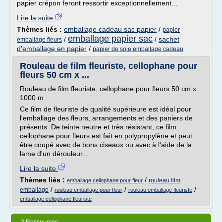
papier crépon feront ressortir exceptionnellement...
Lire la suite
Thèmes liés :
emballage cadeau sac papier
/
papier
emballage papier sac
/
/
sachet
emballage fleurs
d'emballage en papier
/
papier de soie emballage cadeau
Rouleau de film fleuriste, cellophane pour
fleurs 50 cm x ...
Rouleau de film fleuriste, cellophane pour fleurs 50 cm x
1000 m
Ce film de fleuriste de qualité supérieure est idéal pour
l'emballage des fleurs, arrangements et des paniers de
présents. De teinte neutre et très résistant, ce film
cellophane pour fleurs est fait en polypropylène et peut
être coupé avec de bons ciseaux ou avec à l'aide de la
lame d'un dérouleur....
Lire la suite
Thèmes liés :
/
rouleau film
emballage cellophane pour fleur
/
/
/
emballage
rouleau emballage pour fleur
rouleau emballage fleuriste
emballage cellophane fleuriste